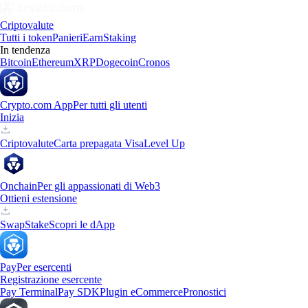
Criptovalute
Tutti i token
Panieri
Earn
Staking
In tendenza
Bitcoin
Ethereum
XRP
Dogecoin
Cronos
Crypto.com App
Per tutti gli utenti
Inizia
Criptovalute
Carta prepagata Visa
Level Up
Onchain
Per gli appassionati di Web3
Ottieni estensione
Swap
Stake
Scopri le dApp
Pay
Per esercenti
Registrazione esercente
Pay Terminal
Pay SDK
Plugin eCommerce
Pronostici