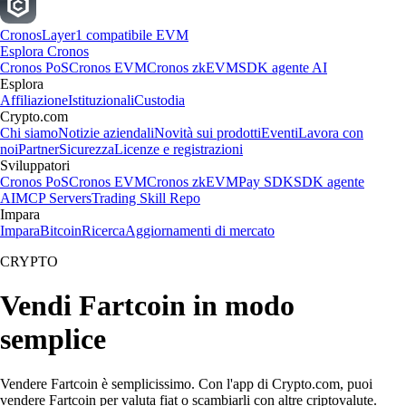
Cronos
Layer1 compatibile EVM
Esplora Cronos
Cronos PoS
Cronos EVM
Cronos zkEVM
SDK agente AI
Esplora
Affiliazione
Istituzionali
Custodia
Crypto.com
Chi siamo
Notizie aziendali
Novità sui prodotti
Eventi
Lavora con
noi
Partner
Sicurezza
Licenze e registrazioni
Sviluppatori
Cronos PoS
Cronos EVM
Cronos zkEVM
Pay SDK
SDK agente
AI
MCP Servers
Trading Skill Repo
Impara
Impara
Bitcoin
Ricerca
Aggiornamenti di mercato
CRYPTO
Vendi Fartcoin in modo
semplice
Vendere Fartcoin è semplicissimo. Con l'app di Crypto.com, puoi
vendere Fartcoin per valuta fiat o scambiarli con altre criptovalute.