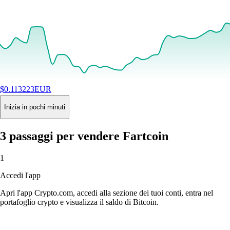
$
0.113223
EUR
+
2.60
%
24H
Buy
Inizia in pochi minuti
3 passaggi per vendere Fartcoin
1
Accedi l'app
Apri l'app Crypto.com, accedi alla sezione dei tuoi conti, entra nel
portafoglio crypto e visualizza il saldo di Bitcoin.