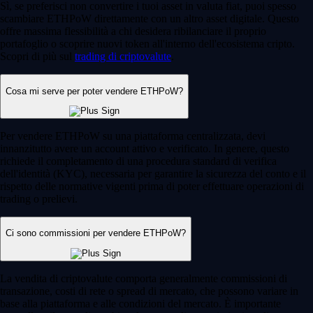
Sì, se preferisci non convertire i tuoi asset in valuta fiat, puoi spesso
scambiare ETHPoW direttamente con un altro asset digitale. Questo
offre massima flessibilità a chi desidera ribilanciare il proprio
portafoglio o scoprire nuovi token all'interno dell'ecosistema cripto.
Scopri di più sul
trading di criptovalute
.
Cosa mi serve per poter vendere ETHPoW?
Per vendere ETHPoW su una piattaforma centralizzata, devi
innanzitutto avere un account attivo e verificato. In genere, questo
richiede il completamento di una procedura standard di verifica
dell'identità (KYC), necessaria per garantire la sicurezza del conto e il
rispetto delle normative vigenti prima di poter effettuare operazioni di
trading o prelievi.
Ci sono commissioni per vendere ETHPoW?
La vendita di criptovalute comporta generalmente commissioni di
transazione, costi di rete o spread di mercato, che possono variare in
base alla piattaforma e alle condizioni del mercato. È importante