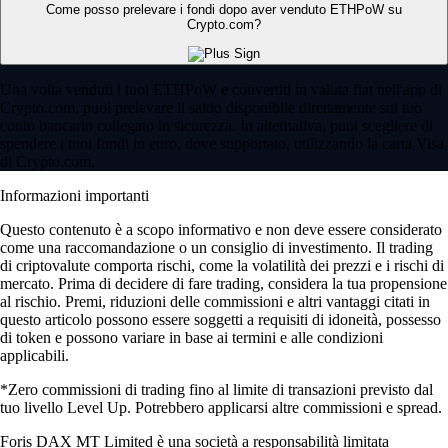
Come posso prelevare i fondi dopo aver venduto ETHPoW su
Crypto.com?
Una volta venduti i tuoi ETHPoW e convertiti in valuta fiat nell'app di
Crypto.com, puoi prelevare il saldo disponibile direttamente sul tuo
conto bancario collegato in sicurezza. In alternativa, puoi scegliere di
spendere i tuoi fondi in euro, dove supportato, utilizzando la carta Visa
di Crypto.com.
Informazioni importanti
Questo contenuto è a scopo informativo e non deve essere considerato
come una raccomandazione o un consiglio di investimento. Il trading
di criptovalute comporta rischi, come la volatilità dei prezzi e i rischi di
mercato. Prima di decidere di fare trading, considera la tua propensione
al rischio. Premi, riduzioni delle commissioni e altri vantaggi citati in
questo articolo possono essere soggetti a requisiti di idoneità, possesso
di token e possono variare in base ai termini e alle condizioni
applicabili.
*Zero commissioni di trading fino al limite di transazioni previsto dal
tuo livello Level Up. Potrebbero applicarsi altre commissioni e spread.
Foris DAX MT Limited è una società a responsabilità limitata