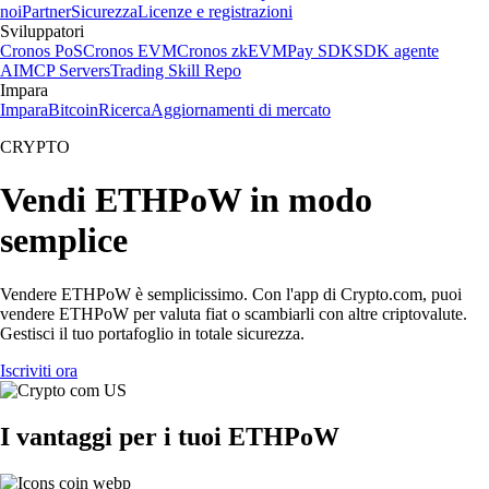
noi
Partner
Sicurezza
Licenze e registrazioni
Sviluppatori
Cronos PoS
Cronos EVM
Cronos zkEVM
Pay SDK
SDK agente
AI
MCP Servers
Trading Skill Repo
Impara
Impara
Bitcoin
Ricerca
Aggiornamenti di mercato
CRYPTO
Vendi ETHPoW in modo
semplice
Vendere ETHPoW è semplicissimo. Con l'app di Crypto.com, puoi
vendere ETHPoW per valuta fiat o scambiarli con altre criptovalute.
Gestisci il tuo portafoglio in totale sicurezza.
Iscriviti ora
I vantaggi per i tuoi ETHPoW