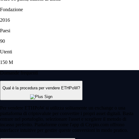
Fondazione
2016
Paesi
90
Utenti
150 M
Domande frequenti
Qual è la procedura per vendere ETHPoW?
Per vendere ETHPoW si utilizza solitamente un exchange o una
piattaforma di criptovalute per convertire i propri asset digitali. Basta
entrare nel portafoglio, selezionare l'asset e scegliere il metodo di
incasso preferito. Piattaforme come l'app di Crypto.com offrono
interfacce intuitive per gestire queste conversioni in modo pratico.