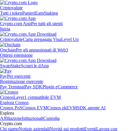
Criptovalute
Tutti i token
Panieri
Earn
Staking
Crypto.com App
Per tutti gli utenti
Inizia
Criptovalute
Carta prepagata Visa
Level Up
Onchain
Per gli appassionati di Web3
Ottieni estensione
Swap
Stake
Scopri le dApp
Pay
Per esercenti
Registrazione esercente
Pay Terminal
Pay SDK
Plugin eCommerce
Cronos
Layer1 compatibile EVM
Esplora Cronos
Cronos PoS
Cronos EVM
Cronos zkEVM
SDK agente AI
Esplora
Affiliazione
Istituzionali
Custodia
Crypto.com
Chi siamo
Notizie aziendali
Novità sui prodotti
Eventi
Lavora con