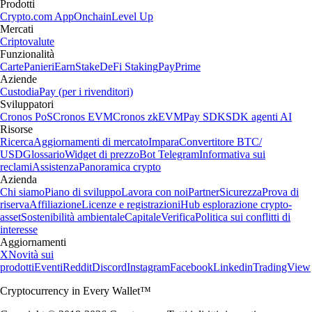
Prodotti
Crypto.com App
Onchain
Level Up
Mercati
Criptovalute
Funzionalità
Carte
Panieri
Earn
Stake
DeFi Staking
Pay
Prime
Aziende
Custodia
Pay (per i rivenditori)
Sviluppatori
Cronos PoS
Cronos EVM
Cronos zkEVM
Pay SDK
SDK agenti AI
Risorse
Ricerca
Aggiornamenti di mercato
Impara
Convertitore BTC/
USD
Glossario
Widget di prezzo
Bot Telegram
Informativa sui
reclami
Assistenza
Panoramica crypto
Azienda
Chi siamo
Piano di sviluppo
Lavora con noi
Partner
Sicurezza
Prova di
riserva
Affiliazione
Licenze e registrazioni
Hub esplorazione crypto-
asset
Sostenibilità ambientale
Capitale
Verifica
Politica sui conflitti di
interesse
Aggiornamenti
X
Novità sui
prodotti
Eventi
Reddit
Discord
Instagram
Facebook
Linkedin
TradingView
Cryptocurrency in Every Wallet™