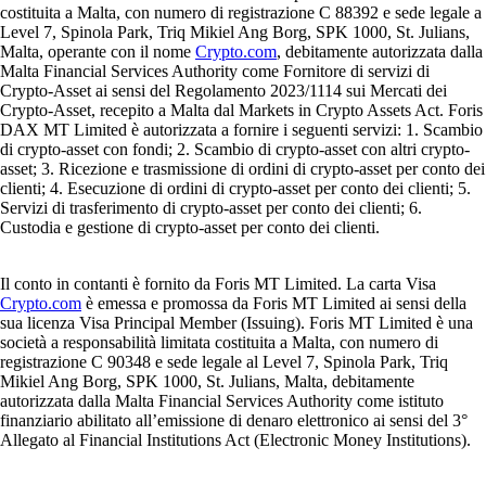
costituita a Malta, con numero di registrazione C 88392 e sede legale a
Level 7, Spinola Park, Triq Mikiel Ang Borg, SPK 1000, St. Julians,
Malta, operante con il nome
Crypto.com
, debitamente autorizzata dalla
Malta Financial Services Authority come Fornitore di servizi di
Crypto-Asset ai sensi del Regolamento 2023/1114 sui Mercati dei
Crypto-Asset, recepito a Malta dal Markets in Crypto Assets Act. Foris
DAX MT Limited è autorizzata a fornire i seguenti servizi: 1. Scambio
di crypto-asset con fondi; 2. Scambio di crypto-asset con altri crypto-
asset; 3. Ricezione e trasmissione di ordini di crypto-asset per conto dei
clienti; 4. Esecuzione di ordini di crypto-asset per conto dei clienti; 5.
Servizi di trasferimento di crypto-asset per conto dei clienti; 6.
Custodia e gestione di crypto-asset per conto dei clienti.
Il conto in contanti è fornito da Foris MT Limited. La carta Visa
Crypto.com
è emessa e promossa da Foris MT Limited ai sensi della
sua licenza Visa Principal Member (Issuing). Foris MT Limited è una
società a responsabilità limitata costituita a Malta, con numero di
registrazione C 90348 e sede legale al Level 7, Spinola Park, Triq
Mikiel Ang Borg, SPK 1000, St. Julians, Malta, debitamente
autorizzata dalla Malta Financial Services Authority come istituto
finanziario abilitato all’emissione di denaro elettronico ai sensi del 3°
Allegato al Financial Institutions Act (Electronic Money Institutions).