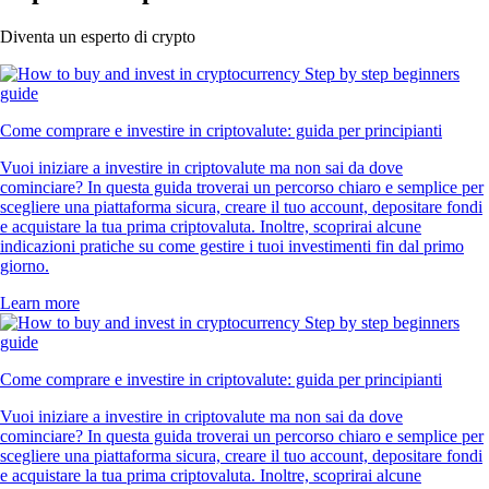
Diventa un esperto di crypto
Come comprare e investire in criptovalute: guida per principianti
Vuoi iniziare a investire in criptovalute ma non sai da dove
cominciare? In questa guida troverai un percorso chiaro e semplice per
scegliere una piattaforma sicura, creare il tuo account, depositare fondi
e acquistare la tua prima criptovaluta. Inoltre, scoprirai alcune
indicazioni pratiche su come gestire i tuoi investimenti fin dal primo
giorno.
Learn more
Come comprare e investire in criptovalute: guida per principianti
Vuoi iniziare a investire in criptovalute ma non sai da dove
cominciare? In questa guida troverai un percorso chiaro e semplice per
scegliere una piattaforma sicura, creare il tuo account, depositare fondi
e acquistare la tua prima criptovaluta. Inoltre, scoprirai alcune