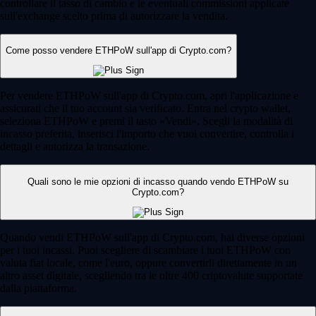
controllare il tasso di cambio e le eventuali commissioni applicate
sull'exchange scelto prima di autorizzare la vendita.
Come posso vendere ETHPoW sull'app di Crypto.com?
Per vendere ETHPoW sull'app di Crypto.com, apri l'applicazione e
assicurati che il tuo account sia verificato. Entra nel crypto wallet,
seleziona ETHPoW e premi il tasto «Vendi». Scegli la modalità di
incasso preferita, inserisci l'importo che vuoi convertire, controlla i
dettagli e autorizza la transazione.
Quali sono le mie opzioni di incasso quando vendo ETHPoW su
Crypto.com?
Quando vendi ETHPoW sull'app di Crypto.com, hai diverse opzioni
per i tuoi incassi. Puoi scegliere di scambiare i tuoi ETHPoW con
valuta fiat locale, come l'euro, oppure convertirli direttamente in un
altro asset digitale, scegliendo tra le oltre 400 criptovalute supportate
dalla piattaforma.