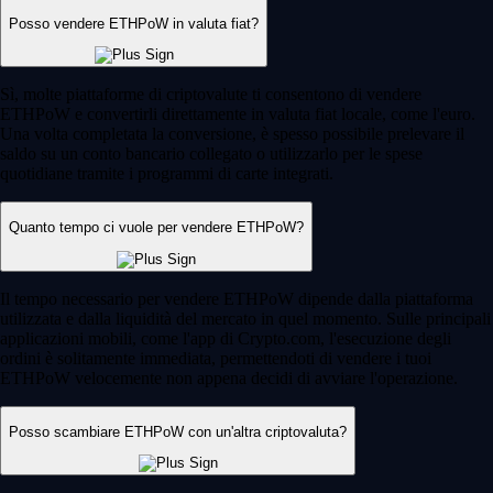
Posso vendere ETHPoW in valuta fiat?
Sì, molte piattaforme di criptovalute ti consentono di vendere
ETHPoW e convertirli direttamente in valuta fiat locale, come l'euro.
Una volta completata la conversione, è spesso possibile prelevare il
saldo su un conto bancario collegato o utilizzarlo per le spese
quotidiane tramite i programmi di carte integrati.
Quanto tempo ci vuole per vendere ETHPoW?
Il tempo necessario per vendere ETHPoW dipende dalla piattaforma
utilizzata e dalla liquidità del mercato in quel momento. Sulle principali
applicazioni mobili, come l'app di Crypto.com, l'esecuzione degli
ordini è solitamente immediata, permettendoti di vendere i tuoi
ETHPoW velocemente non appena decidi di avviare l'operazione.
Posso scambiare ETHPoW con un'altra criptovaluta?