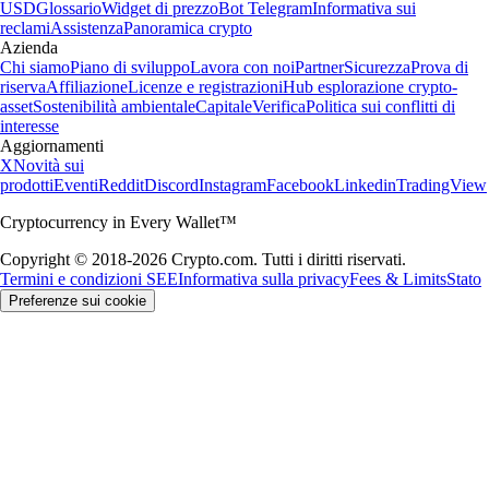
USD
Glossario
Widget di prezzo
Bot Telegram
Informativa sui
reclami
Assistenza
Panoramica crypto
Azienda
Chi siamo
Piano di sviluppo
Lavora con noi
Partner
Sicurezza
Prova di
riserva
Affiliazione
Licenze e registrazioni
Hub esplorazione crypto-
asset
Sostenibilità ambientale
Capitale
Verifica
Politica sui conflitti di
interesse
Aggiornamenti
X
Novità sui
prodotti
Eventi
Reddit
Discord
Instagram
Facebook
Linkedin
TradingView
Cryptocurrency in Every Wallet™
Copyright © 2018-2026 Crypto.com. Tutti i diritti riservati.
Termini e condizioni SEE
Informativa sulla privacy
Fees & Limits
Stato
Preferenze sui cookie