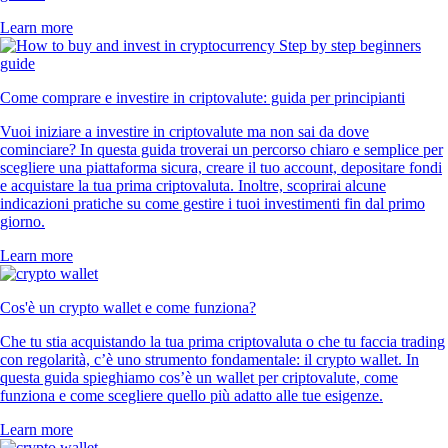
Learn more
Come comprare e investire in criptovalute: guida per principianti
Vuoi iniziare a investire in criptovalute ma non sai da dove
cominciare? In questa guida troverai un percorso chiaro e semplice per
scegliere una piattaforma sicura, creare il tuo account, depositare fondi
e acquistare la tua prima criptovaluta. Inoltre, scoprirai alcune
indicazioni pratiche su come gestire i tuoi investimenti fin dal primo
giorno.
Learn more
Cos'è un crypto wallet e come funziona?
Che tu stia acquistando la tua prima criptovaluta o che tu faccia trading
con regolarità, c’è uno strumento fondamentale: il crypto wallet. In
questa guida spieghiamo cos’è un wallet per criptovalute, come
funziona e come scegliere quello più adatto alle tue esigenze.
Learn more