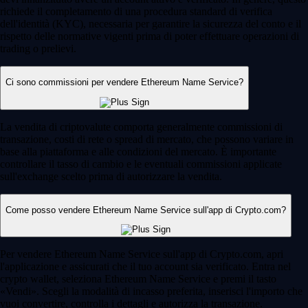
richiede il completamento di una procedura standard di verifica
dell'identità (KYC), necessaria per garantire la sicurezza del conto e il
rispetto delle normative vigenti prima di poter effettuare operazioni di
trading o prelievi.
Ci sono commissioni per vendere Ethereum Name Service?
La vendita di criptovalute comporta generalmente commissioni di
transazione, costi di rete o spread di mercato, che possono variare in
base alla piattaforma e alle condizioni del mercato. È importante
controllare il tasso di cambio e le eventuali commissioni applicate
sull'exchange scelto prima di autorizzare la vendita.
Come posso vendere Ethereum Name Service sull'app di Crypto.com?
Per vendere Ethereum Name Service sull'app di Crypto.com, apri
l'applicazione e assicurati che il tuo account sia verificato. Entra nel
crypto wallet, seleziona Ethereum Name Service e premi il tasto
«Vendi». Scegli la modalità di incasso preferita, inserisci l'importo che
vuoi convertire, controlla i dettagli e autorizza la transazione.