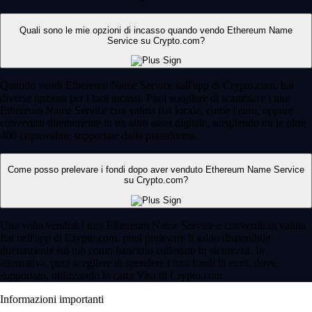
Quali sono le mie opzioni di incasso quando vendo Ethereum Name
Service su Crypto.com?
Quando vendi Ethereum Name Service sull'app di Crypto.com, hai
diverse opzioni per i tuoi incassi. Puoi scegliere di scambiare i tuoi
Ethereum Name Service con valuta fiat locale, come l'euro, oppure
convertirli direttamente in un altro asset digitale, scegliendo tra le oltre
400 criptovalute supportate dalla piattaforma.
Come posso prelevare i fondi dopo aver venduto Ethereum Name Service
su Crypto.com?
Una volta venduti i tuoi Ethereum Name Service e convertiti in valuta
fiat nell'app di Crypto.com, puoi prelevare il saldo disponibile
direttamente sul tuo conto bancario collegato in sicurezza. In
alternativa, puoi scegliere di spendere i tuoi fondi in euro, dove
supportato, utilizzando la carta Visa di Crypto.com.
Informazioni importanti