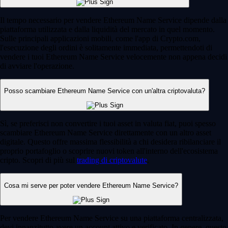
Il tempo necessario per vendere Ethereum Name Service dipende dalla
piattaforma utilizzata e dalla liquidità del mercato in quel momento.
Sulle principali applicazioni mobili, come l'app di Crypto.com,
l'esecuzione degli ordini è solitamente immediata, permettendoti di
vendere i tuoi Ethereum Name Service velocemente non appena decidi
di avviare l'operazione.
Posso scambiare Ethereum Name Service con un'altra criptovaluta?
Sì, se preferisci non convertire i tuoi asset in valuta fiat, puoi spesso
scambiare Ethereum Name Service direttamente con un altro asset
digitale. Questo offre massima flessibilità a chi desidera ribilanciare il
proprio portafoglio o scoprire nuovi token all'interno dell'ecosistema
cripto. Scopri di più sul
trading di criptovalute
.
Cosa mi serve per poter vendere Ethereum Name Service?
Per vendere Ethereum Name Service su una piattaforma centralizzata,
devi innanzitutto avere un account attivo e verificato. In genere, questo