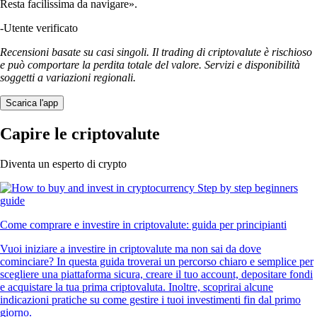
Resta facilissima da navigare».
-
Utente verificato
Recensioni basate su casi singoli. Il trading di criptovalute è rischioso
e può comportare la perdita totale del valore. Servizi e disponibilità
soggetti a variazioni regionali.
Scarica l'app
Capire le criptovalute
Diventa un esperto di crypto
Come comprare e investire in criptovalute: guida per principianti
Vuoi iniziare a investire in criptovalute ma non sai da dove
cominciare? In questa guida troverai un percorso chiaro e semplice per
scegliere una piattaforma sicura, creare il tuo account, depositare fondi
e acquistare la tua prima criptovaluta. Inoltre, scoprirai alcune
indicazioni pratiche su come gestire i tuoi investimenti fin dal primo
giorno.