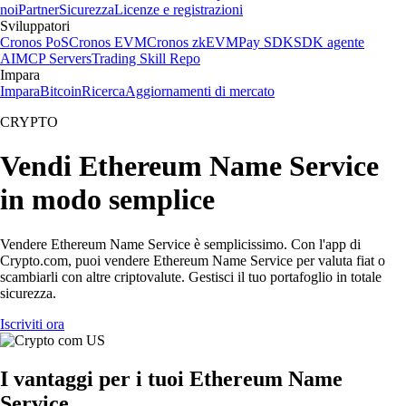
noi
Partner
Sicurezza
Licenze e registrazioni
Sviluppatori
Cronos PoS
Cronos EVM
Cronos zkEVM
Pay SDK
SDK agente
AI
MCP Servers
Trading Skill Repo
Impara
Impara
Bitcoin
Ricerca
Aggiornamenti di mercato
CRYPTO
Vendi Ethereum Name Service
in modo semplice
Vendere Ethereum Name Service è semplicissimo. Con l'app di
Crypto.com, puoi vendere Ethereum Name Service per valuta fiat o
scambiarli con altre criptovalute. Gestisci il tuo portafoglio in totale
sicurezza.
Iscriviti ora
I vantaggi per i tuoi Ethereum Name
Service