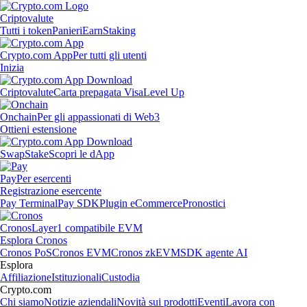
Criptovalute
Tutti i token
Panieri
Earn
Staking
Crypto.com App
Per tutti gli utenti
Inizia
Criptovalute
Carta prepagata Visa
Level Up
Onchain
Per gli appassionati di Web3
Ottieni estensione
Swap
Stake
Scopri le dApp
Pay
Per esercenti
Registrazione esercente
Pay Terminal
Pay SDK
Plugin eCommerce
Pronostici
Cronos
Layer1 compatibile EVM
Esplora Cronos
Cronos PoS
Cronos EVM
Cronos zkEVM
SDK agente AI
Esplora
Affiliazione
Istituzionali
Custodia
Crypto.com
Chi siamo
Notizie aziendali
Novità sui prodotti
Eventi
Lavora con