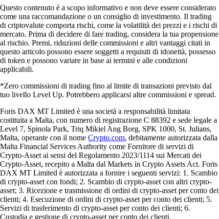
Questo contenuto è a scopo informativo e non deve essere considerato
come una raccomandazione o un consiglio di investimento. Il trading
di criptovalute comporta rischi, come la volatilità dei prezzi e i rischi di
mercato. Prima di decidere di fare trading, considera la tua propensione
al rischio. Premi, riduzioni delle commissioni e altri vantaggi citati in
questo articolo possono essere soggetti a requisiti di idoneità, possesso
di token e possono variare in base ai termini e alle condizioni
applicabili.
*Zero commissioni di trading fino al limite di transazioni previsto dal
tuo livello Level Up. Potrebbero applicarsi altre commissioni e spread.
Foris DAX MT Limited è una società a responsabilità limitata
costituita a Malta, con numero di registrazione C 88392 e sede legale a
Level 7, Spinola Park, Triq Mikiel Ang Borg, SPK 1000, St. Julians,
Malta, operante con il nome
Crypto.com
, debitamente autorizzata dalla
Malta Financial Services Authority come Fornitore di servizi di
Crypto-Asset ai sensi del Regolamento 2023/1114 sui Mercati dei
Crypto-Asset, recepito a Malta dal Markets in Crypto Assets Act. Foris
DAX MT Limited è autorizzata a fornire i seguenti servizi: 1. Scambio
di crypto-asset con fondi; 2. Scambio di crypto-asset con altri crypto-
asset; 3. Ricezione e trasmissione di ordini di crypto-asset per conto dei
clienti; 4. Esecuzione di ordini di crypto-asset per conto dei clienti; 5.
Servizi di trasferimento di crypto-asset per conto dei clienti; 6.
Custodia e gestione di crypto-asset per conto dei clienti.