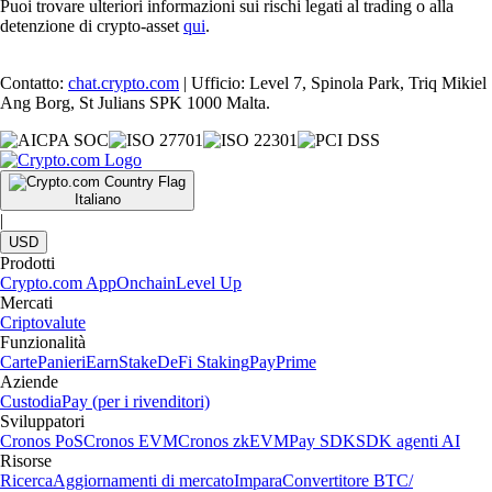
Puoi trovare ulteriori informazioni sui rischi legati al trading o alla
detenzione di crypto-asset
qui
.
Contatto:
chat.crypto.com
| Ufficio: Level 7, Spinola Park, Triq Mikiel
Ang Borg, St Julians SPK 1000 Malta.
Italiano
|
USD
Prodotti
Crypto.com App
Onchain
Level Up
Mercati
Criptovalute
Funzionalità
Carte
Panieri
Earn
Stake
DeFi Staking
Pay
Prime
Aziende
Custodia
Pay (per i rivenditori)
Sviluppatori
Cronos PoS
Cronos EVM
Cronos zkEVM
Pay SDK
SDK agenti AI
Risorse
Ricerca
Aggiornamenti di mercato
Impara
Convertitore BTC/