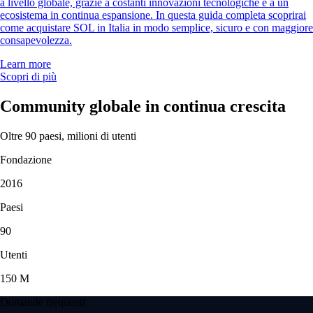
a livello globale, grazie a costanti innovazioni tecnologiche e a un
ecosistema in continua espansione. In questa guida completa scoprirai
come acquistare SOL in Italia in modo semplice, sicuro e con maggiore
consapevolezza.
Learn more
Scopri di più
Community globale in continua crescita
Oltre 90 paesi, milioni di utenti
Fondazione
2016
Paesi
90
Utenti
150 M
Domande frequenti