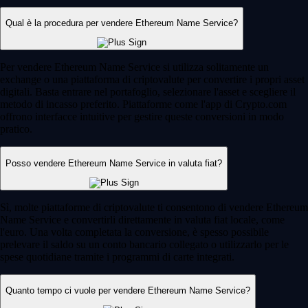
Qual è la procedura per vendere Ethereum Name Service?
Per vendere Ethereum Name Service si utilizza solitamente un
exchange o una piattaforma di criptovalute per convertire i propri asset
digitali. Basta entrare nel portafoglio, selezionare l'asset e scegliere il
metodo di incasso preferito. Piattaforme come l'app di Crypto.com
offrono interfacce intuitive per gestire queste conversioni in modo
pratico.
Posso vendere Ethereum Name Service in valuta fiat?
Sì, molte piattaforme di criptovalute ti consentono di vendere Ethereum
Name Service e convertirli direttamente in valuta fiat locale, come
l'euro. Una volta completata la conversione, è spesso possibile
prelevare il saldo su un conto bancario collegato o utilizzarlo per le
spese quotidiane tramite i programmi di carte integrati.
Quanto tempo ci vuole per vendere Ethereum Name Service?