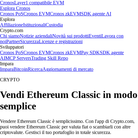
Cronos
Layer1 compatibile EVM
Esplora Cronos
Cronos PoS
Cronos EVM
Cronos zkEVM
SDK agente AI
Esplora
Affiliazione
Istituzionali
Custodia
Crypto.com
Chi siamo
Notizie aziendali
Novità sui prodotti
Eventi
Lavora con
noi
Partner
Sicurezza
Licenze e registrazioni
Sviluppatori
Cronos PoS
Cronos EVM
Cronos zkEVM
Pay SDK
SDK agente
AI
MCP Servers
Trading Skill Repo
Impara
Impara
Bitcoin
Ricerca
Aggiornamenti di mercato
CRYPTO
Vendi Ethereum Classic in modo
semplice
Vendere Ethereum Classic è semplicissimo. Con l'app di Crypto.com,
puoi vendere Ethereum Classic per valuta fiat o scambiarli con altre
criptovalute. Gestisci il tuo portafoglio in totale sicurezza.