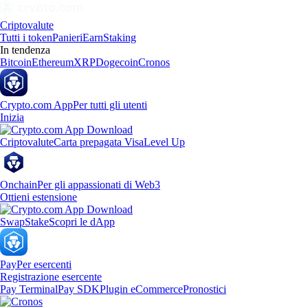
Criptovalute
Tutti i token
Panieri
Earn
Staking
In tendenza
Bitcoin
Ethereum
XRP
Dogecoin
Cronos
Crypto.com App
Per tutti gli utenti
Inizia
Criptovalute
Carta prepagata Visa
Level Up
Onchain
Per gli appassionati di Web3
Ottieni estensione
Swap
Stake
Scopri le dApp
Pay
Per esercenti
Registrazione esercente
Pay Terminal
Pay SDK
Plugin eCommerce
Pronostici