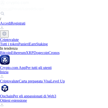
Mercati
Privati
Aziende
Scopri
/
Accedi
Registrati
Criptovalute
Tutti i token
Panieri
Earn
Staking
In tendenza
Bitcoin
Ethereum
XRP
Dogecoin
Cronos
Crypto.com App
Per tutti gli utenti
Inizia
Criptovalute
Carta prepagata Visa
Level Up
Onchain
Per gli appassionati di Web3
Ottieni estensione