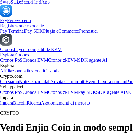
Swap
Stake
Scopri le dApp
Pay
Per esercenti
Registrazione esercente
Pay Terminal
Pay SDK
Plugin eCommerce
Pronostici
Cronos
Layer1 compatibile EVM
Esplora Cronos
Cronos PoS
Cronos EVM
Cronos zkEVM
SDK agente AI
Esplora
Affiliazione
Istituzionali
Custodia
Crypto.com
Chi siamo
Notizie aziendali
Novità sui prodotti
Eventi
Lavora con noi
Par
Sviluppatori
Cronos PoS
Cronos EVM
Cronos zkEVM
Pay SDK
SDK agente AI
MCP
Impara
Impara
Bitcoin
Ricerca
Aggiornamenti di mercato
CRYPTO
Vendi Enjin Coin in modo sempl