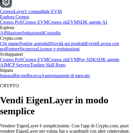
Cronos
Layer1 compatibile EVM
Esplora Cronos
Cronos PoS
Cronos EVM
Cronos zkEVM
SDK agente AI
Esplora
Affiliazione
Istituzionali
Custodia
Crypto.com
Chi siamo
Notizie aziendali
Novità sui prodotti
Eventi
Lavora con
noi
Partner
Sicurezza
Licenze e registrazioni
Sviluppatori
Cronos PoS
Cronos EVM
Cronos zkEVM
Pay SDK
SDK agente
AI
MCP Servers
Trading Skill Repo
Impara
Impara
Bitcoin
Ricerca
Aggiornamenti di mercato
CRYPTO
Vendi EigenLayer in modo
semplice
Vendere EigenLayer è semplicissimo. Con l'app di Crypto.com, puoi
vendere EigenLayer per valuta fiat o scambiarli con altre criptovalute.