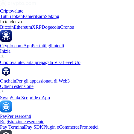
Criptovalute
Tutti i token
Panieri
Earn
Staking
In tendenza
Bitcoin
Ethereum
XRP
Dogecoin
Cronos
Crypto.com App
Per tutti gli utenti
Inizia
Criptovalute
Carta prepagata Visa
Level Up
Onchain
Per gli appassionati di Web3
Ottieni estensione
Swap
Stake
Scopri le dApp
Pay
Per esercenti
Registrazione esercente
Pay Terminal
Pay SDK
Plugin eCommerce
Pronostici