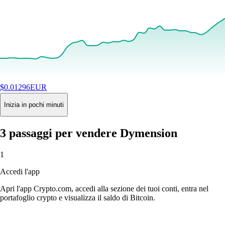
$
0.01296
EUR
+
8.13
%
24H
Buy
Inizia in pochi minuti
3 passaggi per vendere Dymension
1
Accedi l'app
Apri l'app Crypto.com, accedi alla sezione dei tuoi conti, entra nel
portafoglio crypto e visualizza il saldo di Bitcoin.