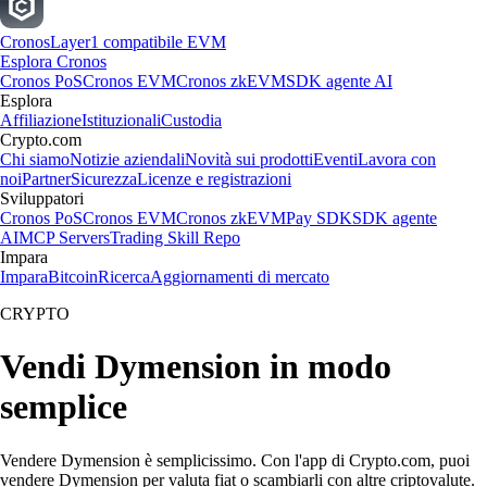
Cronos
Layer1 compatibile EVM
Esplora Cronos
Cronos PoS
Cronos EVM
Cronos zkEVM
SDK agente AI
Esplora
Affiliazione
Istituzionali
Custodia
Crypto.com
Chi siamo
Notizie aziendali
Novità sui prodotti
Eventi
Lavora con
noi
Partner
Sicurezza
Licenze e registrazioni
Sviluppatori
Cronos PoS
Cronos EVM
Cronos zkEVM
Pay SDK
SDK agente
AI
MCP Servers
Trading Skill Repo
Impara
Impara
Bitcoin
Ricerca
Aggiornamenti di mercato
CRYPTO
Vendi Dymension in modo
semplice
Vendere Dymension è semplicissimo. Con l'app di Crypto.com, puoi
vendere Dymension per valuta fiat o scambiarli con altre criptovalute.