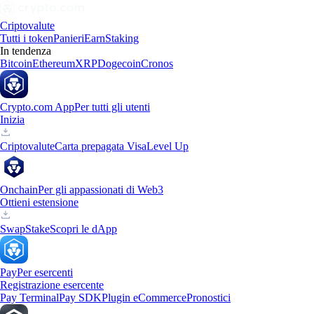
Criptovalute
Tutti i token
Panieri
Earn
Staking
In tendenza
Bitcoin
Ethereum
XRP
Dogecoin
Cronos
Crypto.com App
Per tutti gli utenti
Inizia
Criptovalute
Carta prepagata Visa
Level Up
Onchain
Per gli appassionati di Web3
Ottieni estensione
Swap
Stake
Scopri le dApp
Pay
Per esercenti
Registrazione esercente
Pay Terminal
Pay SDK
Plugin eCommerce
Pronostici