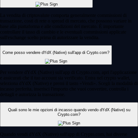
La vendita di criptovalute comporta generalmente commissioni di
transazione, costi di rete o spread di mercato, che possono variare in
base alla piattaforma e alle condizioni del mercato. È importante
controllare il tasso di cambio e le eventuali commissioni applicate
sull'exchange scelto prima di autorizzare la vendita.
Come posso vendere dYdX (Native) sull'app di Crypto.com?
Per vendere dYdX (Native) sull'app di Crypto.com, apri l'applicazione
e assicurati che il tuo account sia verificato. Entra nel crypto wallet,
seleziona dYdX (Native) e premi il tasto «Vendi». Scegli la modalità di
incasso preferita, inserisci l'importo che vuoi convertire, controlla i
dettagli e autorizza la transazione.
Quali sono le mie opzioni di incasso quando vendo dYdX (Native) su
Crypto.com?
Quando vendi dYdX (Native) sull'app di Crypto.com, hai diverse