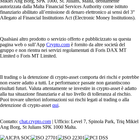
Mikiel Ang Borg, SPK 1000, St. Julians, Malta, debitamente
autorizzata dalla Malta Financial Services Authority come istituto
finanziario abilitato all’emissione di denaro elettronico ai sensi del 3°
Allegato al Financial Institutions Act (Electronic Money Institutions).
Qualsiasi altro prodotto o servizio offerto e pubblicizzato su questa
pagina web o sull’App
Crypto.com
è fornito da altre società del
gruppo e non rientra nei servizi regolamentati di Foris DAX MT
Limited o Foris MT Limited.
Il trading o la detenzione di crypto-asset comporta dei rischi e potrebbe
non essere adatto a tutti. Le performance passate non garantiscono
risultati futuri. Valuta attentamente se investire in crypto-asset è adatto
alla tua situazione finanziaria e al tuo livello di tolleranza al rischio.
Puoi trovare ulteriori informazioni sui rischi legati al trading o alla
detenzione di crypto-asset
qui
.
Contatto:
chat.crypto.com
| Ufficio: Level 7, Spinola Park, Triq Mikiel
Ang Borg, St Julians SPK 1000 Malta.