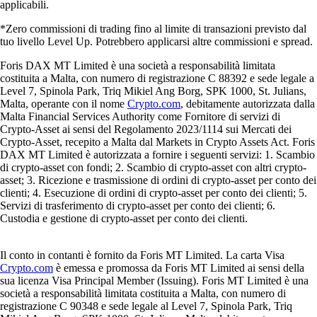
applicabili.
*Zero commissioni di trading fino al limite di transazioni previsto dal
tuo livello Level Up. Potrebbero applicarsi altre commissioni e spread.
Foris DAX MT Limited è una società a responsabilità limitata
costituita a Malta, con numero di registrazione C 88392 e sede legale a
Level 7, Spinola Park, Triq Mikiel Ang Borg, SPK 1000, St. Julians,
Malta, operante con il nome
Crypto.com
, debitamente autorizzata dalla
Malta Financial Services Authority come Fornitore di servizi di
Crypto-Asset ai sensi del Regolamento 2023/1114 sui Mercati dei
Crypto-Asset, recepito a Malta dal Markets in Crypto Assets Act. Foris
DAX MT Limited è autorizzata a fornire i seguenti servizi: 1. Scambio
di crypto-asset con fondi; 2. Scambio di crypto-asset con altri crypto-
asset; 3. Ricezione e trasmissione di ordini di crypto-asset per conto dei
clienti; 4. Esecuzione di ordini di crypto-asset per conto dei clienti; 5.
Servizi di trasferimento di crypto-asset per conto dei clienti; 6.
Custodia e gestione di crypto-asset per conto dei clienti.
Il conto in contanti è fornito da Foris MT Limited. La carta Visa
Crypto.com
è emessa e promossa da Foris MT Limited ai sensi della
sua licenza Visa Principal Member (Issuing). Foris MT Limited è una
società a responsabilità limitata costituita a Malta, con numero di
registrazione C 90348 e sede legale al Level 7, Spinola Park, Triq