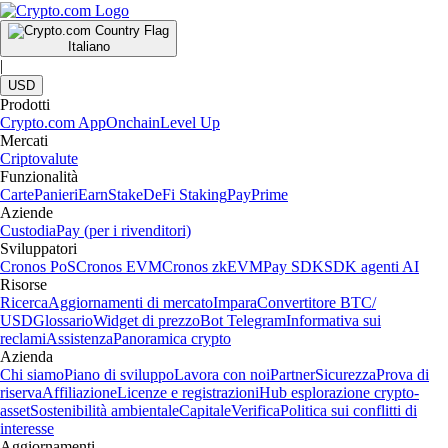
Italiano
|
USD
Prodotti
Crypto.com App
Onchain
Level Up
Mercati
Criptovalute
Funzionalità
Carte
Panieri
Earn
Stake
DeFi Staking
Pay
Prime
Aziende
Custodia
Pay (per i rivenditori)
Sviluppatori
Cronos PoS
Cronos EVM
Cronos zkEVM
Pay SDK
SDK agenti AI
Risorse
Ricerca
Aggiornamenti di mercato
Impara
Convertitore BTC/
USD
Glossario
Widget di prezzo
Bot Telegram
Informativa sui
reclami
Assistenza
Panoramica crypto
Azienda
Chi siamo
Piano di sviluppo
Lavora con noi
Partner
Sicurezza
Prova di
riserva
Affiliazione
Licenze e registrazioni
Hub esplorazione crypto-
asset
Sostenibilità ambientale
Capitale
Verifica
Politica sui conflitti di
interesse
Aggiornamenti