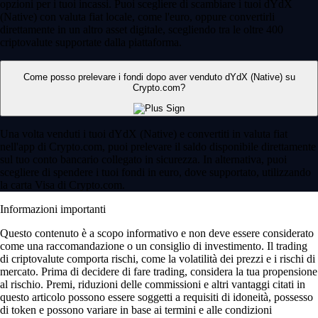
opzioni per i tuoi incassi. Puoi scegliere di scambiare i tuoi dYdX
(Native) con valuta fiat locale, come l'euro, oppure convertirli
direttamente in un altro asset digitale, scegliendo tra le oltre 400
criptovalute supportate dalla piattaforma.
Come posso prelevare i fondi dopo aver venduto dYdX (Native) su
Crypto.com?
Una volta venduti i tuoi dYdX (Native) e convertiti in valuta fiat
nell'app di Crypto.com, puoi prelevare il saldo disponibile direttamente
sul tuo conto bancario collegato in sicurezza. In alternativa, puoi
scegliere di spendere i tuoi fondi in euro, dove supportato, utilizzando
la carta Visa di Crypto.com.
Informazioni importanti
Questo contenuto è a scopo informativo e non deve essere considerato
come una raccomandazione o un consiglio di investimento. Il trading
di criptovalute comporta rischi, come la volatilità dei prezzi e i rischi di
mercato. Prima di decidere di fare trading, considera la tua propensione
al rischio. Premi, riduzioni delle commissioni e altri vantaggi citati in
questo articolo possono essere soggetti a requisiti di idoneità, possesso
di token e possono variare in base ai termini e alle condizioni