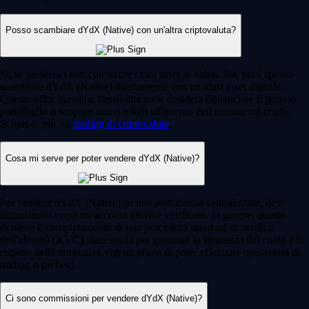
Posso scambiare dYdX (Native) con un'altra criptovaluta?
Sì, se preferisci non convertire i tuoi asset in valuta fiat, puoi spesso
scambiare dYdX (Native) direttamente con un altro asset digitale.
Questo offre massima flessibilità a chi desidera ribilanciare il proprio
portafoglio o scoprire nuovi token all'interno dell'ecosistema cripto.
Scopri di più sul
trading di criptovalute
.
Cosa mi serve per poter vendere dYdX (Native)?
Per vendere dYdX (Native) su una piattaforma centralizzata, devi
innanzitutto avere un account attivo e verificato. In genere, questo
richiede il completamento di una procedura standard di verifica
dell'identità (KYC), necessaria per garantire la sicurezza del conto e il
rispetto delle normative vigenti prima di poter effettuare operazioni di
trading o prelievi.
Ci sono commissioni per vendere dYdX (Native)?