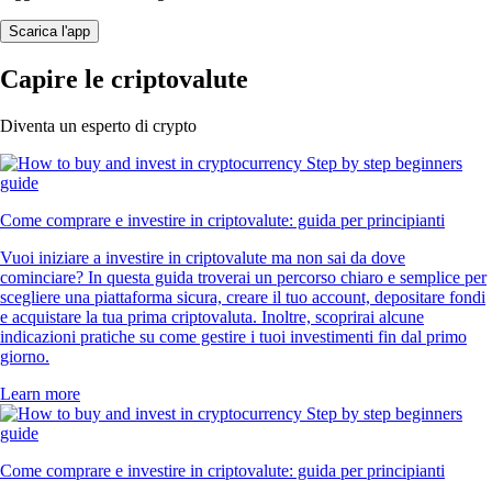
Scarica l'app
Capire le criptovalute
Diventa un esperto di crypto
Come comprare e investire in criptovalute: guida per principianti
Vuoi iniziare a investire in criptovalute ma non sai da dove
cominciare? In questa guida troverai un percorso chiaro e semplice per
scegliere una piattaforma sicura, creare il tuo account, depositare fondi
e acquistare la tua prima criptovaluta. Inoltre, scoprirai alcune
indicazioni pratiche su come gestire i tuoi investimenti fin dal primo
giorno.
Learn more
Come comprare e investire in criptovalute: guida per principianti