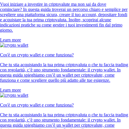
Vuoi iniziare a investire in criptovalute ma non sai da dove
cominciare? In questa guida troverai un percorso chiaro e semplice per
scegliere una piattaforma sicura, creare il tuo account, depositare fondi
e acquistare la tua prima criptovaluta. Inoltre, scoprirai alcune
indicazioni pratiche su come gestire i tuoi investimenti fin dal primo
giorno.
Learn more
Cos'è un crypto wallet e come funziona?
Che tu stia acquistando la tua prima criptovaluta o che tu faccia trading
con regolarità, c’è uno strumento fondamentale: il crypto wallet. In
questa guida spieghiamo cos’è un wallet per criptovalute, come
funziona e come scegliere quello più adatto alle tue esigenze.
Learn more
Cos'è un crypto wallet e come funziona?
Che tu stia acquistando la tua prima criptovaluta o che tu faccia trading
con regolarità, c’è uno strumento fondamentale: il crypto wallet. In
questa guida spieghiamo cos’è un wallet per criptovalute, come