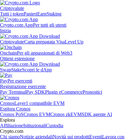
Criptovalute
Tutti i token
Panieri
Earn
Staking
Crypto.com App
Per tutti gli utenti
Inizia
Criptovalute
Carta prepagata Visa
Level Up
Onchain
Per gli appassionati di Web3
Ottieni estensione
Swap
Stake
Scopri le dApp
Pay
Per esercenti
Registrazione esercente
Pay Terminal
Pay SDK
Plugin eCommerce
Pronostici
Cronos
Layer1 compatibile EVM
Esplora Cronos
Cronos PoS
Cronos EVM
Cronos zkEVM
SDK agente AI
Esplora
Affiliazione
Istituzionali
Custodia
Crypto.com
Chi siamo
Notizie aziendali
Novità sui prodotti
Eventi
Lavora con