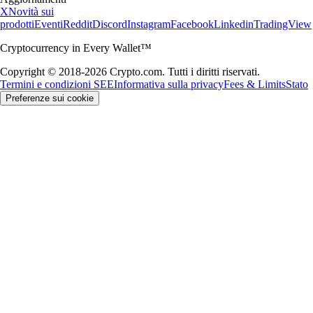
X
Novità sui
prodotti
Eventi
Reddit
Discord
Instagram
Facebook
Linkedin
TradingView
Cryptocurrency in Every Wallet™
Copyright © 2018-2026 Crypto.com. Tutti i diritti riservati.
Termini e condizioni SEE
Informativa sulla privacy
Fees & Limits
Stato
Preferenze sui cookie