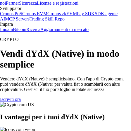
noi
Partner
Sicurezza
Licenze e registrazioni
Sviluppatori
Cronos PoS
Cronos EVM
Cronos zkEVM
Pay SDK
SDK agente
AI
MCP Servers
Trading Skill Repo
Impara
Impara
Bitcoin
Ricerca
Aggiornamenti di mercato
CRYPTO
Vendi dYdX (Native) in modo
semplice
Vendere dYdX (Native) è semplicissimo. Con l'app di Crypto.com,
puoi vendere dYdX (Native) per valuta fiat o scambiarli con altre
criptovalute. Gestisci il tuo portafoglio in totale sicurezza.
Iscriviti ora
I vantaggi per i tuoi dYdX (Native)