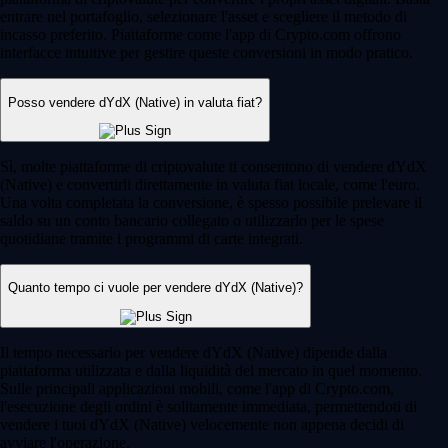
entrare nel portafoglio, selezionare l'asset e scegliere il metodo di
incasso preferito. Piattaforme come l'app di Crypto.com offrono
interfacce intuitive per gestire queste conversioni in modo pratico.
Posso vendere dYdX (Native) in valuta fiat?
Sì, molte piattaforme di criptovalute ti consentono di vendere dYdX
(Native) e convertirli direttamente in valuta fiat locale, come l'euro.
Una volta completata la conversione, è spesso possibile prelevare il
saldo su un conto bancario collegato o utilizzarlo per le spese
quotidiane tramite i programmi di carte integrati.
Quanto tempo ci vuole per vendere dYdX (Native)?
Il tempo necessario per vendere dYdX (Native) dipende dalla
piattaforma utilizzata e dalla liquidità del mercato in quel momento.
Sulle principali applicazioni mobili, come l'app di Crypto.com,
l'esecuzione degli ordini è solitamente immediata, permettendoti di
vendere i tuoi dYdX (Native) velocemente non appena decidi di
avviare l'operazione.