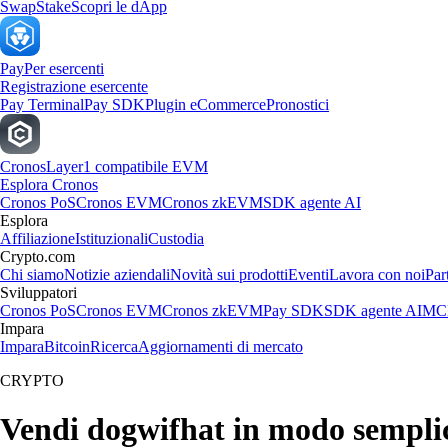
Swap
Stake
Scopri le dApp
Pay
Per esercenti
Registrazione esercente
Pay Terminal
Pay SDK
Plugin eCommerce
Pronostici
Cronos
Layer1 compatibile EVM
Esplora Cronos
Cronos PoS
Cronos EVM
Cronos zkEVM
SDK agente AI
Esplora
Affiliazione
Istituzionali
Custodia
Crypto.com
Chi siamo
Notizie aziendali
Novità sui prodotti
Eventi
Lavora con noi
Par
Sviluppatori
Cronos PoS
Cronos EVM
Cronos zkEVM
Pay SDK
SDK agente AI
MCP
Impara
Impara
Bitcoin
Ricerca
Aggiornamenti di mercato
CRYPTO
Vendi dogwifhat in modo sempli