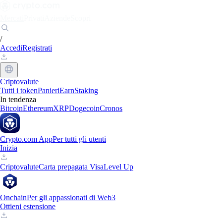
Mercati
Privati
Aziende
Scopri
/
Accedi
Registrati
Criptovalute
Tutti i token
Panieri
Earn
Staking
In tendenza
Bitcoin
Ethereum
XRP
Dogecoin
Cronos
Crypto.com App
Per tutti gli utenti
Inizia
Criptovalute
Carta prepagata Visa
Level Up
Onchain
Per gli appassionati di Web3
Ottieni estensione