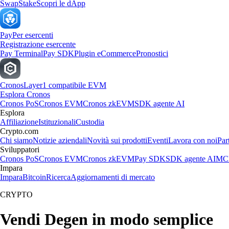
Swap
Stake
Scopri le dApp
Pay
Per esercenti
Registrazione esercente
Pay Terminal
Pay SDK
Plugin eCommerce
Pronostici
Cronos
Layer1 compatibile EVM
Esplora Cronos
Cronos PoS
Cronos EVM
Cronos zkEVM
SDK agente AI
Esplora
Affiliazione
Istituzionali
Custodia
Crypto.com
Chi siamo
Notizie aziendali
Novità sui prodotti
Eventi
Lavora con noi
Par
Sviluppatori
Cronos PoS
Cronos EVM
Cronos zkEVM
Pay SDK
SDK agente AI
MCP
Impara
Impara
Bitcoin
Ricerca
Aggiornamenti di mercato
CRYPTO
Vendi Degen in modo semplice