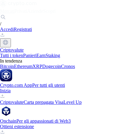
Mercati
Privati
Aziende
Scopri
/
Accedi
Registrati
Criptovalute
Tutti i token
Panieri
Earn
Staking
In tendenza
Bitcoin
Ethereum
XRP
Dogecoin
Cronos
Crypto.com App
Per tutti gli utenti
Inizia
Criptovalute
Carta prepagata Visa
Level Up
Onchain
Per gli appassionati di Web3
Ottieni estensione