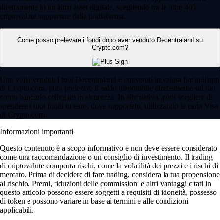
direttamente in un altro asset digitale, scegliendo tra le oltre 400
criptovalute supportate dalla piattaforma.
Come posso prelevare i fondi dopo aver venduto Decentraland su
Crypto.com?
Una volta venduti i tuoi Decentraland e convertiti in valuta fiat nell'app
di Crypto.com, puoi prelevare il saldo disponibile direttamente sul tuo
conto bancario collegato in sicurezza. In alternativa, puoi scegliere di
spendere i tuoi fondi in euro, dove supportato, utilizzando la carta Visa
di Crypto.com.
Informazioni importanti
Questo contenuto è a scopo informativo e non deve essere considerato
come una raccomandazione o un consiglio di investimento. Il trading
di criptovalute comporta rischi, come la volatilità dei prezzi e i rischi di
mercato. Prima di decidere di fare trading, considera la tua propensione
al rischio. Premi, riduzioni delle commissioni e altri vantaggi citati in
questo articolo possono essere soggetti a requisiti di idoneità, possesso
di token e possono variare in base ai termini e alle condizioni
applicabili.