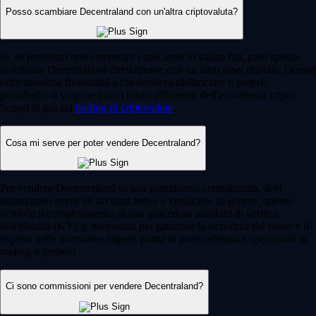
Posso scambiare Decentraland con un'altra criptovaluta?
Sì, se preferisci non convertire i tuoi asset in valuta fiat, puoi spesso
scambiare Decentraland direttamente con un altro asset digitale. Questo
offre massima flessibilità a chi desidera ribilanciare il proprio
portafoglio o scoprire nuovi token all'interno dell'ecosistema cripto.
Scopri di più sul
trading di criptovalute
.
Cosa mi serve per poter vendere Decentraland?
Per vendere Decentraland su una piattaforma centralizzata, devi
innanzitutto avere un account attivo e verificato. In genere, questo
richiede il completamento di una procedura standard di verifica
dell'identità (KYC), necessaria per garantire la sicurezza del conto e il
rispetto delle normative vigenti prima di poter effettuare operazioni di
trading o prelievi.
Ci sono commissioni per vendere Decentraland?