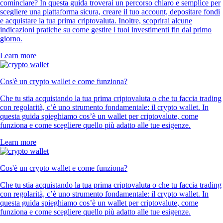
cominciare? In questa guida troverai un percorso chiaro e semplice per
scegliere una piattaforma sicura, creare il tuo account, depositare fondi
e acquistare la tua prima criptovaluta. Inoltre, scoprirai alcune
indicazioni pratiche su come gestire i tuoi investimenti fin dal primo
giorno.
Learn more
Cos'è un crypto wallet e come funziona?
Che tu stia acquistando la tua prima criptovaluta o che tu faccia trading
con regolarità, c’è uno strumento fondamentale: il crypto wallet. In
questa guida spieghiamo cos’è un wallet per criptovalute, come
funziona e come scegliere quello più adatto alle tue esigenze.
Learn more
Cos'è un crypto wallet e come funziona?
Che tu stia acquistando la tua prima criptovaluta o che tu faccia trading
con regolarità, c’è uno strumento fondamentale: il crypto wallet. In
questa guida spieghiamo cos’è un wallet per criptovalute, come
funziona e come scegliere quello più adatto alle tue esigenze.