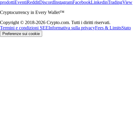
prodotti
Eventi
Reddit
Discord
Instagram
Facebook
Linkedin
TradingView
Cryptocurrency in Every Wallet™
Copyright © 2018-2026 Crypto.com. Tutti i diritti riservati.
Termini e condizioni SEE
Informativa sulla privacy
Fees & Limits
Stato
Preferenze sui cookie