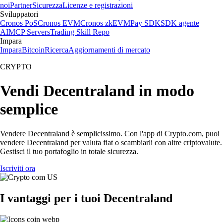
noi
Partner
Sicurezza
Licenze e registrazioni
Sviluppatori
Cronos PoS
Cronos EVM
Cronos zkEVM
Pay SDK
SDK agente
AI
MCP Servers
Trading Skill Repo
Impara
Impara
Bitcoin
Ricerca
Aggiornamenti di mercato
CRYPTO
Vendi Decentraland in modo
semplice
Vendere Decentraland è semplicissimo. Con l'app di Crypto.com, puoi
vendere Decentraland per valuta fiat o scambiarli con altre criptovalute.
Gestisci il tuo portafoglio in totale sicurezza.
Iscriviti ora
I vantaggi per i tuoi Decentraland