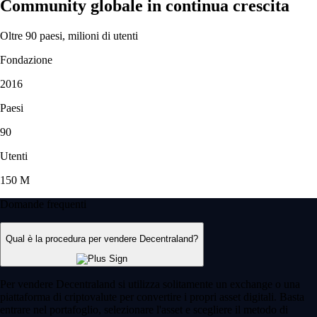
Community globale in continua crescita
Oltre 90 paesi, milioni di utenti
Fondazione
2016
Paesi
90
Utenti
150 M
Domande frequenti
Qual è la procedura per vendere Decentraland?
Per vendere Decentraland si utilizza solitamente un exchange o una
piattaforma di criptovalute per convertire i propri asset digitali. Basta
entrare nel portafoglio, selezionare l'asset e scegliere il metodo di