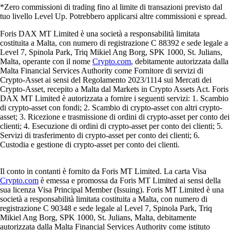
*Zero commissioni di trading fino al limite di transazioni previsto dal
tuo livello Level Up. Potrebbero applicarsi altre commissioni e spread.
Foris DAX MT Limited è una società a responsabilità limitata
costituita a Malta, con numero di registrazione C 88392 e sede legale a
Level 7, Spinola Park, Triq Mikiel Ang Borg, SPK 1000, St. Julians,
Malta, operante con il nome
Crypto.com
, debitamente autorizzata dalla
Malta Financial Services Authority come Fornitore di servizi di
Crypto-Asset ai sensi del Regolamento 2023/1114 sui Mercati dei
Crypto-Asset, recepito a Malta dal Markets in Crypto Assets Act. Foris
DAX MT Limited è autorizzata a fornire i seguenti servizi: 1. Scambio
di crypto-asset con fondi; 2. Scambio di crypto-asset con altri crypto-
asset; 3. Ricezione e trasmissione di ordini di crypto-asset per conto dei
clienti; 4. Esecuzione di ordini di crypto-asset per conto dei clienti; 5.
Servizi di trasferimento di crypto-asset per conto dei clienti; 6.
Custodia e gestione di crypto-asset per conto dei clienti.
Il conto in contanti è fornito da Foris MT Limited. La carta Visa
Crypto.com
è emessa e promossa da Foris MT Limited ai sensi della
sua licenza Visa Principal Member (Issuing). Foris MT Limited è una
società a responsabilità limitata costituita a Malta, con numero di
registrazione C 90348 e sede legale al Level 7, Spinola Park, Triq
Mikiel Ang Borg, SPK 1000, St. Julians, Malta, debitamente
autorizzata dalla Malta Financial Services Authority come istituto