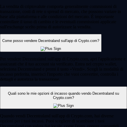
La vendita di criptovalute comporta generalmente commissioni di
transazione, costi di rete o spread di mercato, che possono variare in
base alla piattaforma e alle condizioni del mercato. È importante
controllare il tasso di cambio e le eventuali commissioni applicate
sull'exchange scelto prima di autorizzare la vendita.
Come posso vendere Decentraland sull'app di Crypto.com?
Per vendere Decentraland sull'app di Crypto.com, apri l'applicazione e
assicurati che il tuo account sia verificato. Entra nel crypto wallet,
seleziona Decentraland e premi il tasto «Vendi». Scegli la modalità di
incasso preferita, inserisci l'importo che vuoi convertire, controlla i
dettagli e autorizza la transazione.
Quali sono le mie opzioni di incasso quando vendo Decentraland su
Crypto.com?
Quando vendi Decentraland sull'app di Crypto.com, hai diverse
opzioni per i tuoi incassi. Puoi scegliere di scambiare i tuoi
Decentraland con valuta fiat locale, come l'euro, oppure convertirli