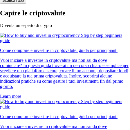
Scarica l'app
Capire le criptovalute
Diventa un esperto di crypto
Come comprare e investire in criptovalute: guida per principianti
Vuoi iniziare a investire in criptovalute ma non sai da dove
cominciare? In questa guida troverai un percorso chiaro e semplice per
scegliere una piattaforma sicura, creare il tuo account, depositare fondi
e acquistare la tua prima criptovaluta. Inoltre, scoprirai alcune
indicazioni pratiche su come gestire i tuoi investimenti fin dal primo
giorno.
Learn more
Come comprare e investire in criptovalute: guida per principianti
Vuoi iniziare a investire in criptovalute ma non sai da dove