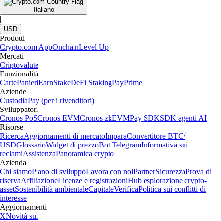
Italiano
|
USD
Prodotti
Crypto.com App
Onchain
Level Up
Mercati
Criptovalute
Funzionalità
Carte
Panieri
Earn
Stake
DeFi Staking
Pay
Prime
Aziende
Custodia
Pay (per i rivenditori)
Sviluppatori
Cronos PoS
Cronos EVM
Cronos zkEVM
Pay SDK
SDK agenti AI
Risorse
Ricerca
Aggiornamenti di mercato
Impara
Convertitore BTC/
USD
Glossario
Widget di prezzo
Bot Telegram
Informativa sui
reclami
Assistenza
Panoramica crypto
Azienda
Chi siamo
Piano di sviluppo
Lavora con noi
Partner
Sicurezza
Prova di
riserva
Affiliazione
Licenze e registrazioni
Hub esplorazione crypto-
asset
Sostenibilità ambientale
Capitale
Verifica
Politica sui conflitti di
interesse
Aggiornamenti
X
Novità sui