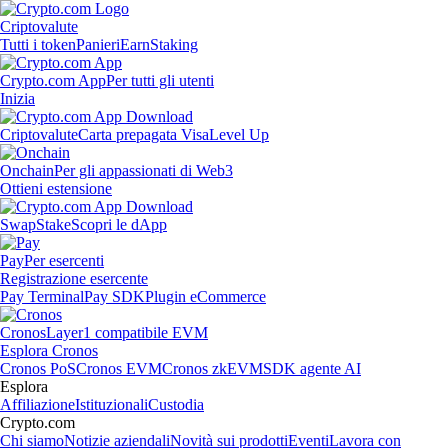
Criptovalute
Tutti i token
Panieri
Earn
Staking
Crypto.com App
Per tutti gli utenti
Inizia
Criptovalute
Carta prepagata Visa
Level Up
Onchain
Per gli appassionati di Web3
Ottieni estensione
Swap
Stake
Scopri le dApp
Pay
Per esercenti
Registrazione esercente
Pay Terminal
Pay SDK
Plugin eCommerce
Cronos
Layer1 compatibile EVM
Esplora Cronos
Cronos PoS
Cronos EVM
Cronos zkEVM
SDK agente AI
Esplora
Affiliazione
Istituzionali
Custodia
Crypto.com
Chi siamo
Notizie aziendali
Novità sui prodotti
Eventi
Lavora con