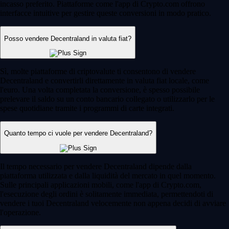
incasso preferito. Piattaforme come l'app di Crypto.com offrono
interfacce intuitive per gestire queste conversioni in modo pratico.
Posso vendere Decentraland in valuta fiat?
Sì, molte piattaforme di criptovalute ti consentono di vendere
Decentraland e convertirli direttamente in valuta fiat locale, come
l'euro. Una volta completata la conversione, è spesso possibile
prelevare il saldo su un conto bancario collegato o utilizzarlo per le
spese quotidiane tramite i programmi di carte integrati.
Quanto tempo ci vuole per vendere Decentraland?
Il tempo necessario per vendere Decentraland dipende dalla
piattaforma utilizzata e dalla liquidità del mercato in quel momento.
Sulle principali applicazioni mobili, come l'app di Crypto.com,
l'esecuzione degli ordini è solitamente immediata, permettendoti di
vendere i tuoi Decentraland velocemente non appena decidi di avviare
l'operazione.