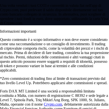
Una volta venduti i tuoi COTI e convertiti in valuta fiat nell'app di
Crypto.com, puoi prelevare il saldo disponibile direttamente sul tuo
conto bancario collegato in sicurezza. In alternativa, puoi scegliere di
spendere i tuoi fondi in euro, dove supportato, utilizzando la carta Visa
di Crypto.com.
Informazioni importanti
Questo contenuto è a scopo informativo e non deve essere considerato
come una raccomandazione o un consiglio di investimento. Il trading
di criptovalute comporta rischi, come la volatilità dei prezzi e i rischi di
mercato. Prima di decidere di fare trading, considera la tua propensione
al rischio. Premi, riduzioni delle commissioni e altri vantaggi citati in
questo articolo possono essere soggetti a requisiti di idoneità, possesso
di token e possono variare in base ai termini e alle condizioni
applicabili.
*Zero commissioni di trading fino al limite di transazioni previsto dal
tuo livello Level Up. Potrebbero applicarsi altre commissioni e spread.
Foris DAX MT Limited è una società a responsabilità limitata
costituita a Malta, con numero di registrazione C 88392 e sede legale a
Level 7, Spinola Park, Triq Mikiel Ang Borg, SPK 1000, St. Julians,
Malta, operante con il nome
Crypto.com
, debitamente autorizzata dalla
Malta Financial Services Authority come Fornitore di servizi di