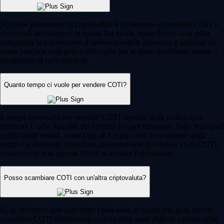
Sì, molte piattaforme di criptovalute ti consentono di vendere COTI e
convertirli direttamente in valuta fiat locale, come l'euro. Una volta
completata la conversione, è spesso possibile prelevare il saldo su un
conto bancario collegato o utilizzarlo per le spese quotidiane tramite i
programmi di carte integrati.
Quanto tempo ci vuole per vendere COTI?
Il tempo necessario per vendere COTI dipende dalla piattaforma
utilizzata e dalla liquidità del mercato in quel momento. Sulle principali
applicazioni mobili, come l'app di Crypto.com, l'esecuzione degli
ordini è solitamente immediata, permettendoti di vendere i tuoi COTI
velocemente non appena decidi di avviare l'operazione.
Posso scambiare COTI con un'altra criptovaluta?
Sì, se preferisci non convertire i tuoi asset in valuta fiat, puoi spesso
scambiare COTI direttamente con un altro asset digitale. Questo offre