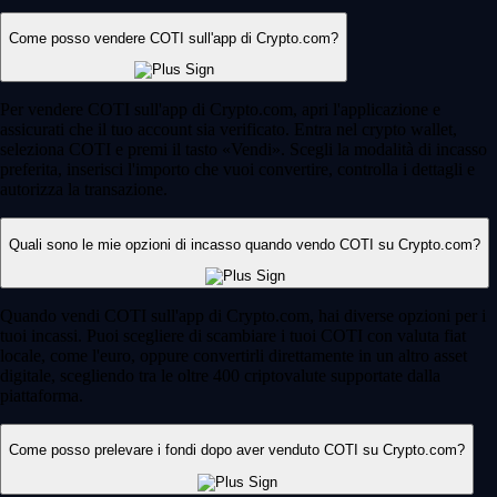
Come posso vendere COTI sull'app di Crypto.com?
Per vendere COTI sull'app di Crypto.com, apri l'applicazione e
assicurati che il tuo account sia verificato. Entra nel crypto wallet,
seleziona COTI e premi il tasto «Vendi». Scegli la modalità di incasso
preferita, inserisci l'importo che vuoi convertire, controlla i dettagli e
autorizza la transazione.
Quali sono le mie opzioni di incasso quando vendo COTI su Crypto.com?
Quando vendi COTI sull'app di Crypto.com, hai diverse opzioni per i
tuoi incassi. Puoi scegliere di scambiare i tuoi COTI con valuta fiat
locale, come l'euro, oppure convertirli direttamente in un altro asset
digitale, scegliendo tra le oltre 400 criptovalute supportate dalla
piattaforma.
Come posso prelevare i fondi dopo aver venduto COTI su Crypto.com?