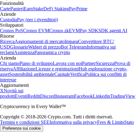
Funzionalità
Carte
Panieri
Earn
Stake
DeFi Staking
Pay
Prime
Aziende
Custodia
Pay (per i rivenditori)
Sviluppatori
Cronos PoS
Cronos EVM
Cronos zkEVM
Pay SDK
SDK agenti AI
Risorse
Ricerca
Aggiornamenti di mercato
Impara
Convertitore BTC/
USD
Glossario
Widget di prezzo
Bot Telegram
Informativa sui
reclami
Assistenza
Panoramica crypto
Azienda
Chi siamo
Piano di sviluppo
Lavora con noi
Partner
Sicurezza
Prova di
riserva
Affiliazione
Licenze e registrazioni
Hub esplorazione crypto-
asset
Sostenibilità ambientale
Capitale
Verifica
Politica sui conflitti di
interesse
Aggiornamenti
X
Novità sui
prodotti
Eventi
Reddit
Discord
Instagram
Facebook
Linkedin
TradingView
Cryptocurrency in Every Wallet™
Copyright © 2018-2026 Crypto.com. Tutti i diritti riservati.
Termini e condizioni SEE
Informativa sulla privacy
Fees & Limits
Stato
Preferenze sui cookie