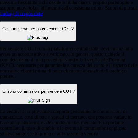
massima flessibilità a chi desidera ribilanciare il proprio portafoglio o
scoprire nuovi token all'interno dell'ecosistema cripto. Scopri di più sul
trading di criptovalute
.
Cosa mi serve per poter vendere COTI?
Per vendere COTI su una piattaforma centralizzata, devi innanzitutto
avere un account attivo e verificato. In genere, questo richiede il
completamento di una procedura standard di verifica dell'identità
(KYC), necessaria per garantire la sicurezza del conto e il rispetto delle
normative vigenti prima di poter effettuare operazioni di trading o
prelievi.
Ci sono commissioni per vendere COTI?
La vendita di criptovalute comporta generalmente commissioni di
transazione, costi di rete o spread di mercato, che possono variare in
base alla piattaforma e alle condizioni del mercato. È importante
controllare il tasso di cambio e le eventuali commissioni applicate
sull'exchange scelto prima di autorizzare la vendita.