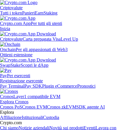
Criptovalute
Tutti i token
Panieri
Earn
Staking
Crypto.com App
Per tutti gli utenti
Inizia
Criptovalute
Carta prepagata Visa
Level Up
Onchain
Per gli appassionati di Web3
Ottieni estensione
Swap
Stake
Scopri le dApp
Pay
Per esercenti
Registrazione esercente
Pay Terminal
Pay SDK
Plugin eCommerce
Pronostici
Cronos
Layer1 compatibile EVM
Esplora Cronos
Cronos PoS
Cronos EVM
Cronos zkEVM
SDK agente AI
Esplora
Affiliazione
Istituzionali
Custodia
Crypto.com
Chi siamo
Notizie aziendali
Novità sui prodotti
Eventi
Lavora con