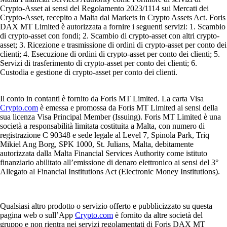
Crypto-Asset ai sensi del Regolamento 2023/1114 sui Mercati dei
Crypto-Asset, recepito a Malta dal Markets in Crypto Assets Act. Foris
DAX MT Limited è autorizzata a fornire i seguenti servizi: 1. Scambio
di crypto-asset con fondi; 2. Scambio di crypto-asset con altri crypto-
asset; 3. Ricezione e trasmissione di ordini di crypto-asset per conto dei
clienti; 4. Esecuzione di ordini di crypto-asset per conto dei clienti; 5.
Servizi di trasferimento di crypto-asset per conto dei clienti; 6.
Custodia e gestione di crypto-asset per conto dei clienti.
Il conto in contanti è fornito da Foris MT Limited. La carta Visa
Crypto.com
è emessa e promossa da Foris MT Limited ai sensi della
sua licenza Visa Principal Member (Issuing). Foris MT Limited è una
società a responsabilità limitata costituita a Malta, con numero di
registrazione C 90348 e sede legale al Level 7, Spinola Park, Triq
Mikiel Ang Borg, SPK 1000, St. Julians, Malta, debitamente
autorizzata dalla Malta Financial Services Authority come istituto
finanziario abilitato all’emissione di denaro elettronico ai sensi del 3°
Allegato al Financial Institutions Act (Electronic Money Institutions).
Qualsiasi altro prodotto o servizio offerto e pubblicizzato su questa
pagina web o sull’App
Crypto.com
è fornito da altre società del
gruppo e non rientra nei servizi regolamentati di Foris DAX MT