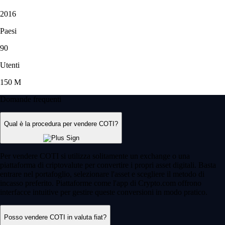
2016
Paesi
90
Utenti
150 M
Domande frequenti
Qual è la procedura per vendere COTI?
Per vendere COTI si utilizza solitamente un exchange o una
piattaforma di criptovalute per convertire i propri asset digitali. Basta
entrare nel portafoglio, selezionare l'asset e scegliere il metodo di
incasso preferito. Piattaforme come l'app di Crypto.com offrono
interfacce intuitive per gestire queste conversioni in modo pratico.
Posso vendere COTI in valuta fiat?