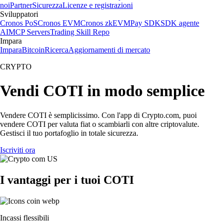
noi
Partner
Sicurezza
Licenze e registrazioni
Sviluppatori
Cronos PoS
Cronos EVM
Cronos zkEVM
Pay SDK
SDK agente
AI
MCP Servers
Trading Skill Repo
Impara
Impara
Bitcoin
Ricerca
Aggiornamenti di mercato
CRYPTO
Vendi COTI in modo semplice
Vendere COTI è semplicissimo. Con l'app di Crypto.com, puoi
vendere COTI per valuta fiat o scambiarli con altre criptovalute.
Gestisci il tuo portafoglio in totale sicurezza.
Iscriviti ora
I vantaggi per i tuoi COTI
Incassi flessibili