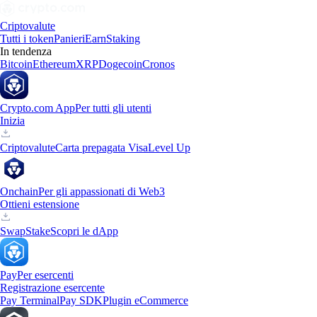
Criptovalute
Tutti i token
Panieri
Earn
Staking
In tendenza
Bitcoin
Ethereum
XRP
Dogecoin
Cronos
Crypto.com App
Per tutti gli utenti
Inizia
Criptovalute
Carta prepagata Visa
Level Up
Onchain
Per gli appassionati di Web3
Ottieni estensione
Swap
Stake
Scopri le dApp
Pay
Per esercenti
Registrazione esercente
Pay Terminal
Pay SDK
Plugin eCommerce