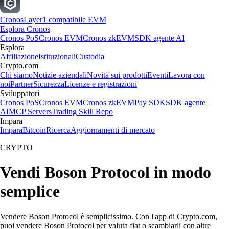
Cronos
Layer1 compatibile EVM
Esplora Cronos
Cronos PoS
Cronos EVM
Cronos zkEVM
SDK agente AI
Esplora
Affiliazione
Istituzionali
Custodia
Crypto.com
Chi siamo
Notizie aziendali
Novità sui prodotti
Eventi
Lavora con
noi
Partner
Sicurezza
Licenze e registrazioni
Sviluppatori
Cronos PoS
Cronos EVM
Cronos zkEVM
Pay SDK
SDK agente
AI
MCP Servers
Trading Skill Repo
Impara
Impara
Bitcoin
Ricerca
Aggiornamenti di mercato
CRYPTO
Vendi Boson Protocol in modo
semplice
Vendere Boson Protocol è semplicissimo. Con l'app di Crypto.com,
puoi vendere Boson Protocol per valuta fiat o scambiarli con altre