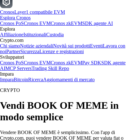
Cronos
Layer1 compatibile EVM
Esplora Cronos
Cronos PoS
Cronos EVM
Cronos zkEVM
SDK agente AI
Esplora
Affiliazione
Istituzionali
Custodia
Crypto.com
Chi siamo
Notizie aziendali
Novità sui prodotti
Eventi
Lavora con
noi
Partner
Sicurezza
Licenze e registrazioni
Sviluppatori
Cronos PoS
Cronos EVM
Cronos zkEVM
Pay SDK
SDK agente
AI
MCP Servers
Trading Skill Repo
Impara
Impara
Bitcoin
Ricerca
Aggiornamenti di mercato
CRYPTO
Vendi BOOK OF MEME in
modo semplice
Vendere BOOK OF MEME è semplicissimo. Con l'app di
Crypto.com, puoi vendere BOOK OF MEME per valuta fiat o