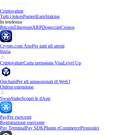
Criptovalute
Tutti i token
Panieri
Earn
Staking
In tendenza
Bitcoin
Ethereum
XRP
Dogecoin
Cronos
Crypto.com App
Per tutti gli utenti
Inizia
Criptovalute
Carta prepagata Visa
Level Up
Onchain
Per gli appassionati di Web3
Ottieni estensione
Swap
Stake
Scopri le dApp
Pay
Per esercenti
Registrazione esercente
Pay Terminal
Pay SDK
Plugin eCommerce
Pronostici