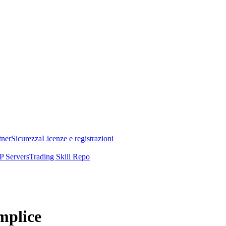
tner
Sicurezza
Licenze e registrazioni
 Servers
Trading Skill Repo
mplice