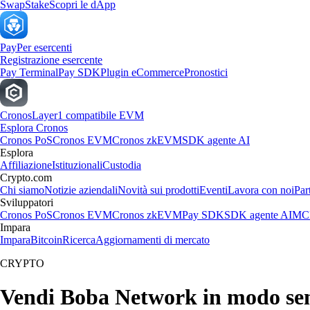
Swap
Stake
Scopri le dApp
Pay
Per esercenti
Registrazione esercente
Pay Terminal
Pay SDK
Plugin eCommerce
Pronostici
Cronos
Layer1 compatibile EVM
Esplora Cronos
Cronos PoS
Cronos EVM
Cronos zkEVM
SDK agente AI
Esplora
Affiliazione
Istituzionali
Custodia
Crypto.com
Chi siamo
Notizie aziendali
Novità sui prodotti
Eventi
Lavora con noi
Par
Sviluppatori
Cronos PoS
Cronos EVM
Cronos zkEVM
Pay SDK
SDK agente AI
MCP
Impara
Impara
Bitcoin
Ricerca
Aggiornamenti di mercato
CRYPTO
Vendi Boba Network in modo se