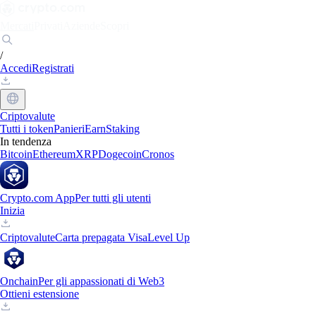
Mercati
Privati
Aziende
Scopri
/
Accedi
Registrati
Criptovalute
Tutti i token
Panieri
Earn
Staking
In tendenza
Bitcoin
Ethereum
XRP
Dogecoin
Cronos
Crypto.com App
Per tutti gli utenti
Inizia
Criptovalute
Carta prepagata Visa
Level Up
Onchain
Per gli appassionati di Web3
Ottieni estensione