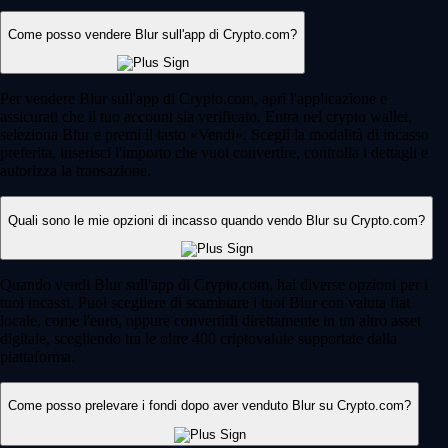
Come posso vendere Blur sull'app di Crypto.com?
Per vendere Blur sull'app di Crypto.com, apri l'applicazione e
assicurati che il tuo account sia verificato. Entra nel crypto wallet,
seleziona Blur e premi il tasto «Vendi». Scegli la modalità di incasso
preferita, inserisci l'importo che vuoi convertire, controlla i dettagli e
autorizza la transazione.
Quali sono le mie opzioni di incasso quando vendo Blur su Crypto.com?
Quando vendi Blur sull'app di Crypto.com, hai diverse opzioni per i
tuoi incassi. Puoi scegliere di scambiare i tuoi Blur con valuta fiat
locale, come l'euro, oppure convertirli direttamente in un altro asset
digitale, scegliendo tra le oltre 400 criptovalute supportate dalla
piattaforma.
Come posso prelevare i fondi dopo aver venduto Blur su Crypto.com?