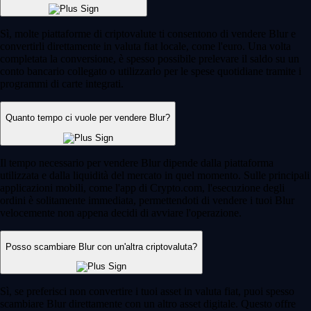
Sì, molte piattaforme di criptovalute ti consentono di vendere Blur e
convertirli direttamente in valuta fiat locale, come l'euro. Una volta
completata la conversione, è spesso possibile prelevare il saldo su un
conto bancario collegato o utilizzarlo per le spese quotidiane tramite i
programmi di carte integrati.
Quanto tempo ci vuole per vendere Blur?
Il tempo necessario per vendere Blur dipende dalla piattaforma
utilizzata e dalla liquidità del mercato in quel momento. Sulle principali
applicazioni mobili, come l'app di Crypto.com, l'esecuzione degli
ordini è solitamente immediata, permettendoti di vendere i tuoi Blur
velocemente non appena decidi di avviare l'operazione.
Posso scambiare Blur con un'altra criptovaluta?
Sì, se preferisci non convertire i tuoi asset in valuta fiat, puoi spesso
scambiare Blur direttamente con un altro asset digitale. Questo offre