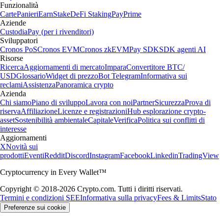
Funzionalità
Carte
Panieri
Earn
Stake
DeFi Staking
Pay
Prime
Aziende
Custodia
Pay (per i rivenditori)
Sviluppatori
Cronos PoS
Cronos EVM
Cronos zkEVM
Pay SDK
SDK agenti AI
Risorse
Ricerca
Aggiornamenti di mercato
Impara
Convertitore BTC/
USD
Glossario
Widget di prezzo
Bot Telegram
Informativa sui
reclami
Assistenza
Panoramica crypto
Azienda
Chi siamo
Piano di sviluppo
Lavora con noi
Partner
Sicurezza
Prova di
riserva
Affiliazione
Licenze e registrazioni
Hub esplorazione crypto-
asset
Sostenibilità ambientale
Capitale
Verifica
Politica sui conflitti di
interesse
Aggiornamenti
X
Novità sui
prodotti
Eventi
Reddit
Discord
Instagram
Facebook
Linkedin
TradingView
Cryptocurrency in Every Wallet™
Copyright © 2018-2026 Crypto.com. Tutti i diritti riservati.
Termini e condizioni SEE
Informativa sulla privacy
Fees & Limits
Stato
Preferenze sui cookie