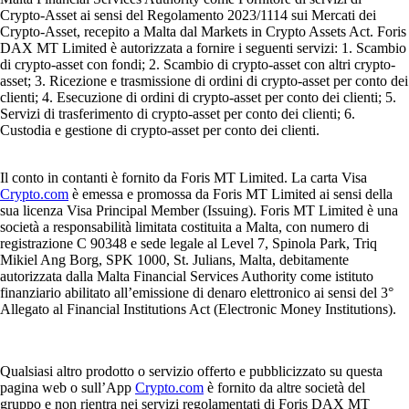
Crypto-Asset ai sensi del Regolamento 2023/1114 sui Mercati dei
Crypto-Asset, recepito a Malta dal Markets in Crypto Assets Act. Foris
DAX MT Limited è autorizzata a fornire i seguenti servizi: 1. Scambio
di crypto-asset con fondi; 2. Scambio di crypto-asset con altri crypto-
asset; 3. Ricezione e trasmissione di ordini di crypto-asset per conto dei
clienti; 4. Esecuzione di ordini di crypto-asset per conto dei clienti; 5.
Servizi di trasferimento di crypto-asset per conto dei clienti; 6.
Custodia e gestione di crypto-asset per conto dei clienti.
Il conto in contanti è fornito da Foris MT Limited. La carta Visa
Crypto.com
è emessa e promossa da Foris MT Limited ai sensi della
sua licenza Visa Principal Member (Issuing). Foris MT Limited è una
società a responsabilità limitata costituita a Malta, con numero di
registrazione C 90348 e sede legale al Level 7, Spinola Park, Triq
Mikiel Ang Borg, SPK 1000, St. Julians, Malta, debitamente
autorizzata dalla Malta Financial Services Authority come istituto
finanziario abilitato all’emissione di denaro elettronico ai sensi del 3°
Allegato al Financial Institutions Act (Electronic Money Institutions).
Qualsiasi altro prodotto o servizio offerto e pubblicizzato su questa
pagina web o sull’App
Crypto.com
è fornito da altre società del
gruppo e non rientra nei servizi regolamentati di Foris DAX MT