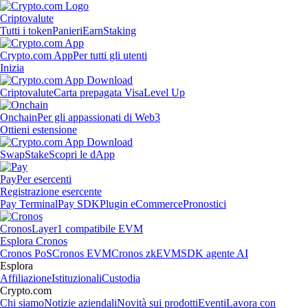
Criptovalute
Tutti i token
Panieri
Earn
Staking
Crypto.com App
Per tutti gli utenti
Inizia
Criptovalute
Carta prepagata Visa
Level Up
Onchain
Per gli appassionati di Web3
Ottieni estensione
Swap
Stake
Scopri le dApp
Pay
Per esercenti
Registrazione esercente
Pay Terminal
Pay SDK
Plugin eCommerce
Pronostici
Cronos
Layer1 compatibile EVM
Esplora Cronos
Cronos PoS
Cronos EVM
Cronos zkEVM
SDK agente AI
Esplora
Affiliazione
Istituzionali
Custodia
Crypto.com
Chi siamo
Notizie aziendali
Novità sui prodotti
Eventi
Lavora con