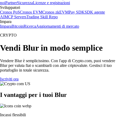
noi
Partner
Sicurezza
Licenze e registrazioni
Sviluppatori
Cronos PoS
Cronos EVM
Cronos zkEVM
Pay SDK
SDK agente
AI
MCP Servers
Trading Skill Repo
Impara
Impara
Bitcoin
Ricerca
Aggiornamenti di mercato
CRYPTO
Vendi Blur in modo semplice
Vendere Blur è semplicissimo. Con l'app di Crypto.com, puoi vendere
Blur per valuta fiat o scambiarli con altre criptovalute. Gestisci il tuo
portafoglio in totale sicurezza.
Iscriviti ora
I vantaggi per i tuoi Blur
Incassi flessibili