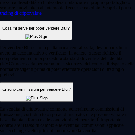
massima flessibilità a chi desidera ribilanciare il proprio portafoglio o
scoprire nuovi token all'interno dell'ecosistema cripto. Scopri di più sul
trading di criptovalute
.
Cosa mi serve per poter vendere Blur?
Per vendere Blur su una piattaforma centralizzata, devi innanzitutto
avere un account attivo e verificato. In genere, questo richiede il
completamento di una procedura standard di verifica dell'identità
(KYC), necessaria per garantire la sicurezza del conto e il rispetto delle
normative vigenti prima di poter effettuare operazioni di trading o
prelievi.
Ci sono commissioni per vendere Blur?
La vendita di criptovalute comporta generalmente commissioni di
transazione, costi di rete o spread di mercato, che possono variare in
base alla piattaforma e alle condizioni del mercato. È importante
controllare il tasso di cambio e le eventuali commissioni applicate
sull'exchange scelto prima di autorizzare la vendita.