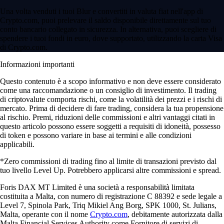
Una volta venduti i tuoi Blur e convertiti in valuta fiat nell'app di
Crypto.com, puoi prelevare il saldo disponibile direttamente sul tuo
conto bancario collegato in sicurezza. In alternativa, puoi scegliere di
spendere i tuoi fondi in euro, dove supportato, utilizzando la carta Visa
di Crypto.com.
Informazioni importanti
Questo contenuto è a scopo informativo e non deve essere considerato
come una raccomandazione o un consiglio di investimento. Il trading
di criptovalute comporta rischi, come la volatilità dei prezzi e i rischi di
mercato. Prima di decidere di fare trading, considera la tua propensione
al rischio. Premi, riduzioni delle commissioni e altri vantaggi citati in
questo articolo possono essere soggetti a requisiti di idoneità, possesso
di token e possono variare in base ai termini e alle condizioni
applicabili.
*Zero commissioni di trading fino al limite di transazioni previsto dal
tuo livello Level Up. Potrebbero applicarsi altre commissioni e spread.
Foris DAX MT Limited è una società a responsabilità limitata
costituita a Malta, con numero di registrazione C 88392 e sede legale a
Level 7, Spinola Park, Triq Mikiel Ang Borg, SPK 1000, St. Julians,
Malta, operante con il nome
Crypto.com
, debitamente autorizzata dalla
Malta Financial Services Authority come Fornitore di servizi di