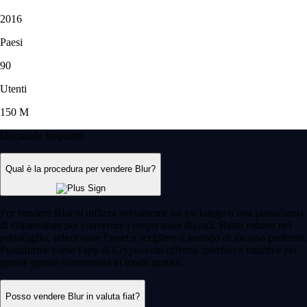
2016
Paesi
90
Utenti
150 M
Domande frequenti
Qual è la procedura per vendere Blur?
Per vendere Blur si utilizza solitamente un exchange o una piattaforma
di criptovalute per convertire i propri asset digitali. Basta entrare nel
portafoglio, selezionare l'asset e scegliere il metodo di incasso preferito.
Piattaforme come l'app di Crypto.com offrono interfacce intuitive per
gestire queste conversioni in modo pratico.
Posso vendere Blur in valuta fiat?