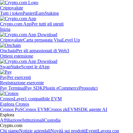
Criptovalute
Tutti i token
Panieri
Earn
Staking
Crypto.com App
Per tutti gli utenti
Inizia
Criptovalute
Carta prepagata Visa
Level Up
Onchain
Per gli appassionati di Web3
Ottieni estensione
Swap
Stake
Scopri le dApp
Pay
Per esercenti
Registrazione esercente
Pay Terminal
Pay SDK
Plugin eCommerce
Pronostici
Cronos
Layer1 compatibile EVM
Esplora Cronos
Cronos PoS
Cronos EVM
Cronos zkEVM
SDK agente AI
Esplora
Affiliazione
Istituzionali
Custodia
Crypto.com
Chi siamo
Notizie aziendali
Novità sui prodotti
Eventi
Lavora con