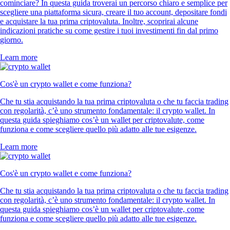
cominciare? In questa guida troverai un percorso chiaro e semplice per
scegliere una piattaforma sicura, creare il tuo account, depositare fondi
e acquistare la tua prima criptovaluta. Inoltre, scoprirai alcune
indicazioni pratiche su come gestire i tuoi investimenti fin dal primo
giorno.
Learn more
Cos'è un crypto wallet e come funziona?
Che tu stia acquistando la tua prima criptovaluta o che tu faccia trading
con regolarità, c’è uno strumento fondamentale: il crypto wallet. In
questa guida spieghiamo cos’è un wallet per criptovalute, come
funziona e come scegliere quello più adatto alle tue esigenze.
Learn more
Cos'è un crypto wallet e come funziona?
Che tu stia acquistando la tua prima criptovaluta o che tu faccia trading
con regolarità, c’è uno strumento fondamentale: il crypto wallet. In
questa guida spieghiamo cos’è un wallet per criptovalute, come
funziona e come scegliere quello più adatto alle tue esigenze.