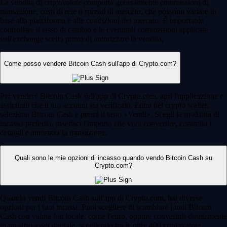
La vendita di criptovalute comporta generalmente commissioni di
transazione, costi di rete o spread di mercato, che possono variare in
base alla piattaforma e alle condizioni del mercato. È importante
controllare il tasso di cambio e le eventuali commissioni applicate
sull'exchange scelto prima di autorizzare la vendita.
Come posso vendere Bitcoin Cash sull'app di Crypto.com?
Per vendere Bitcoin Cash sull'app di Crypto.com, apri l'applicazione e
assicurati che il tuo account sia verificato. Entra nel crypto wallet,
seleziona Bitcoin Cash e premi il tasto «Vendi». Scegli la modalità di
incasso preferita, inserisci l'importo che vuoi convertire, controlla i
dettagli e autorizza la transazione.
Quali sono le mie opzioni di incasso quando vendo Bitcoin Cash su
Crypto.com?
Quando vendi Bitcoin Cash sull'app di Crypto.com, hai diverse
opzioni per i tuoi incassi. Puoi scegliere di scambiare i tuoi Bitcoin
Cash con valuta fiat locale, come l'euro, oppure convertirli direttamente
in un altro asset digitale, scegliendo tra le oltre 400 criptovalute