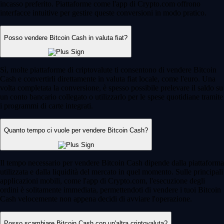
incasso preferito. Piattaforme come l'app di Crypto.com offrono
interfacce intuitive per gestire queste conversioni in modo pratico.
Posso vendere Bitcoin Cash in valuta fiat?
Sì, molte piattaforme di criptovalute ti consentono di vendere Bitcoin
Cash e convertirli direttamente in valuta fiat locale, come l'euro. Una
volta completata la conversione, è spesso possibile prelevare il saldo su
un conto bancario collegato o utilizzarlo per le spese quotidiane tramite
i programmi di carte integrati.
Quanto tempo ci vuole per vendere Bitcoin Cash?
Il tempo necessario per vendere Bitcoin Cash dipende dalla piattaforma
utilizzata e dalla liquidità del mercato in quel momento. Sulle principali
applicazioni mobili, come l'app di Crypto.com, l'esecuzione degli
ordini è solitamente immediata, permettendoti di vendere i tuoi Bitcoin
Cash velocemente non appena decidi di avviare l'operazione.
Posso scambiare Bitcoin Cash con un'altra criptovaluta?