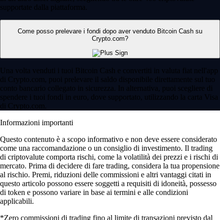
supportate dalla piattaforma.
Come posso prelevare i fondi dopo aver venduto Bitcoin Cash su
Crypto.com?
Una volta venduti i tuoi Bitcoin Cash e convertiti in valuta fiat nell'app
di Crypto.com, puoi prelevare il saldo disponibile direttamente sul tuo
conto bancario collegato in sicurezza. In alternativa, puoi scegliere di
spendere i tuoi fondi in euro, dove supportato, utilizzando la carta Visa
di Crypto.com.
Informazioni importanti
Questo contenuto è a scopo informativo e non deve essere considerato
come una raccomandazione o un consiglio di investimento. Il trading
di criptovalute comporta rischi, come la volatilità dei prezzi e i rischi di
mercato. Prima di decidere di fare trading, considera la tua propensione
al rischio. Premi, riduzioni delle commissioni e altri vantaggi citati in
questo articolo possono essere soggetti a requisiti di idoneità, possesso
di token e possono variare in base ai termini e alle condizioni
applicabili.
*Zero commissioni di trading fino al limite di transazioni previsto dal