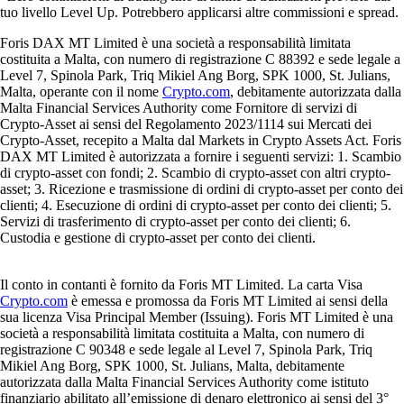
tuo livello Level Up. Potrebbero applicarsi altre commissioni e spread.
Foris DAX MT Limited è una società a responsabilità limitata
costituita a Malta, con numero di registrazione C 88392 e sede legale a
Level 7, Spinola Park, Triq Mikiel Ang Borg, SPK 1000, St. Julians,
Malta, operante con il nome
Crypto.com
, debitamente autorizzata dalla
Malta Financial Services Authority come Fornitore di servizi di
Crypto-Asset ai sensi del Regolamento 2023/1114 sui Mercati dei
Crypto-Asset, recepito a Malta dal Markets in Crypto Assets Act. Foris
DAX MT Limited è autorizzata a fornire i seguenti servizi: 1. Scambio
di crypto-asset con fondi; 2. Scambio di crypto-asset con altri crypto-
asset; 3. Ricezione e trasmissione di ordini di crypto-asset per conto dei
clienti; 4. Esecuzione di ordini di crypto-asset per conto dei clienti; 5.
Servizi di trasferimento di crypto-asset per conto dei clienti; 6.
Custodia e gestione di crypto-asset per conto dei clienti.
Il conto in contanti è fornito da Foris MT Limited. La carta Visa
Crypto.com
è emessa e promossa da Foris MT Limited ai sensi della
sua licenza Visa Principal Member (Issuing). Foris MT Limited è una
società a responsabilità limitata costituita a Malta, con numero di
registrazione C 90348 e sede legale al Level 7, Spinola Park, Triq
Mikiel Ang Borg, SPK 1000, St. Julians, Malta, debitamente
autorizzata dalla Malta Financial Services Authority come istituto
finanziario abilitato all’emissione di denaro elettronico ai sensi del 3°