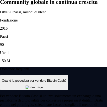
Community globale in continua crescita
Oltre 90 paesi, milioni di utenti
Fondazione
2016
Paesi
90
Utenti
150 M
Domande frequenti
Qual è la procedura per vendere Bitcoin Cash?
Per vendere Bitcoin Cash si utilizza solitamente un exchange o una
piattaforma di criptovalute per convertire i propri asset digitali. Basta
entrare nel portafoglio, selezionare l'asset e scegliere il metodo di