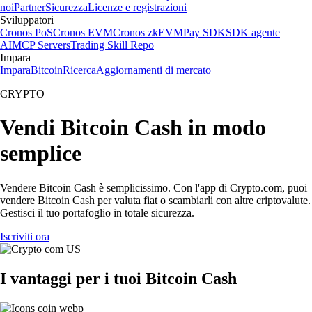
noi
Partner
Sicurezza
Licenze e registrazioni
Sviluppatori
Cronos PoS
Cronos EVM
Cronos zkEVM
Pay SDK
SDK agente
AI
MCP Servers
Trading Skill Repo
Impara
Impara
Bitcoin
Ricerca
Aggiornamenti di mercato
CRYPTO
Vendi Bitcoin Cash in modo
semplice
Vendere Bitcoin Cash è semplicissimo. Con l'app di Crypto.com, puoi
vendere Bitcoin Cash per valuta fiat o scambiarli con altre criptovalute.
Gestisci il tuo portafoglio in totale sicurezza.
Iscriviti ora
I vantaggi per i tuoi Bitcoin Cash