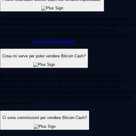
Sì, se preferisci non convertire i tuoi asset in valuta fiat, puoi spesso
scambiare Bitcoin Cash direttamente con un altro asset digitale. Questo
offre massima flessibilità a chi desidera ribilanciare il proprio
portafoglio o scoprire nuovi token all'interno dell'ecosistema cripto.
Scopri di più sul
trading di criptovalute
.
Cosa mi serve per poter vendere Bitcoin Cash?
Per vendere Bitcoin Cash su una piattaforma centralizzata, devi
innanzitutto avere un account attivo e verificato. In genere, questo
richiede il completamento di una procedura standard di verifica
dell'identità (KYC), necessaria per garantire la sicurezza del conto e il
rispetto delle normative vigenti prima di poter effettuare operazioni di
trading o prelievi.
Ci sono commissioni per vendere Bitcoin Cash?