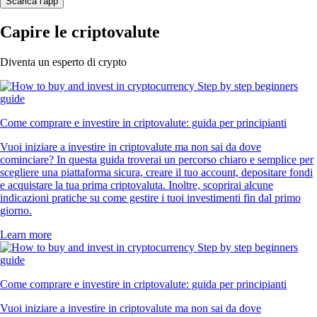
Scarica l'app
Capire le criptovalute
Diventa un esperto di crypto
Come comprare e investire in criptovalute: guida per principianti
Vuoi iniziare a investire in criptovalute ma non sai da dove
cominciare? In questa guida troverai un percorso chiaro e semplice per
scegliere una piattaforma sicura, creare il tuo account, depositare fondi
e acquistare la tua prima criptovaluta. Inoltre, scoprirai alcune
indicazioni pratiche su come gestire i tuoi investimenti fin dal primo
giorno.
Learn more
Come comprare e investire in criptovalute: guida per principianti
Vuoi iniziare a investire in criptovalute ma non sai da dove