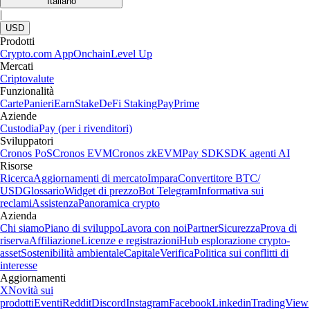
Italiano
|
USD
Prodotti
Crypto.com App
Onchain
Level Up
Mercati
Criptovalute
Funzionalità
Carte
Panieri
Earn
Stake
DeFi Staking
Pay
Prime
Aziende
Custodia
Pay (per i rivenditori)
Sviluppatori
Cronos PoS
Cronos EVM
Cronos zkEVM
Pay SDK
SDK agenti AI
Risorse
Ricerca
Aggiornamenti di mercato
Impara
Convertitore BTC/
USD
Glossario
Widget di prezzo
Bot Telegram
Informativa sui
reclami
Assistenza
Panoramica crypto
Azienda
Chi siamo
Piano di sviluppo
Lavora con noi
Partner
Sicurezza
Prova di
riserva
Affiliazione
Licenze e registrazioni
Hub esplorazione crypto-
asset
Sostenibilità ambientale
Capitale
Verifica
Politica sui conflitti di
interesse
Aggiornamenti
X
Novità sui
prodotti
Eventi
Reddit
Discord
Instagram
Facebook
Linkedin
TradingView