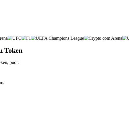
on Token
oken, puoi:
om.