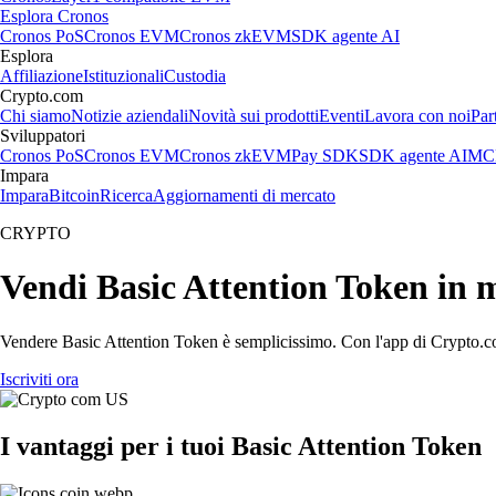
Esplora Cronos
Cronos PoS
Cronos EVM
Cronos zkEVM
SDK agente AI
Esplora
Affiliazione
Istituzionali
Custodia
Crypto.com
Chi siamo
Notizie aziendali
Novità sui prodotti
Eventi
Lavora con noi
Par
Sviluppatori
Cronos PoS
Cronos EVM
Cronos zkEVM
Pay SDK
SDK agente AI
MCP
Impara
Impara
Bitcoin
Ricerca
Aggiornamenti di mercato
CRYPTO
Vendi Basic Attention Token in 
Vendere Basic Attention Token è semplicissimo. Con l'app di Crypto.com, 
Iscriviti ora
I vantaggi per i tuoi Basic Attention Token