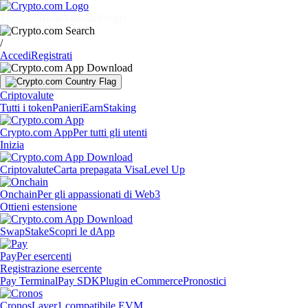
Mercati
Privati
Aziende
Scopri
/
Accedi
Registrati
Criptovalute
Tutti i token
Panieri
Earn
Staking
Crypto.com App
Per tutti gli utenti
Inizia
Criptovalute
Carta prepagata Visa
Level Up
Onchain
Per gli appassionati di Web3
Ottieni estensione
Swap
Stake
Scopri le dApp
Pay
Per esercenti
Registrazione esercente
Pay Terminal
Pay SDK
Plugin eCommerce
Pronostici
Cronos
Layer1 compatibile EVM