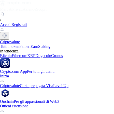
Mercati
Privati
Aziende
Scopri
/
Accedi
Registrati
Criptovalute
Tutti i token
Panieri
Earn
Staking
In tendenza
Bitcoin
Ethereum
XRP
Dogecoin
Cronos
Crypto.com App
Per tutti gli utenti
Inizia
Criptovalute
Carta prepagata Visa
Level Up
Onchain
Per gli appassionati di Web3
Ottieni estensione