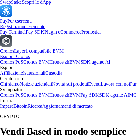
Swap
Stake
Scopri le dApp
Pay
Per esercenti
Registrazione esercente
Pay Terminal
Pay SDK
Plugin eCommerce
Pronostici
Cronos
Layer1 compatibile EVM
Esplora Cronos
Cronos PoS
Cronos EVM
Cronos zkEVM
SDK agente AI
Esplora
Affiliazione
Istituzionali
Custodia
Crypto.com
Chi siamo
Notizie aziendali
Novità sui prodotti
Eventi
Lavora con noi
Par
Sviluppatori
Cronos PoS
Cronos EVM
Cronos zkEVM
Pay SDK
SDK agente AI
MCP
Impara
Impara
Bitcoin
Ricerca
Aggiornamenti di mercato
CRYPTO
Vendi Based in modo semplice