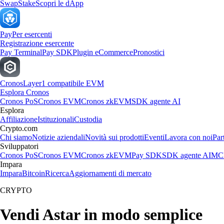
Swap
Stake
Scopri le dApp
Pay
Per esercenti
Registrazione esercente
Pay Terminal
Pay SDK
Plugin eCommerce
Pronostici
Cronos
Layer1 compatibile EVM
Esplora Cronos
Cronos PoS
Cronos EVM
Cronos zkEVM
SDK agente AI
Esplora
Affiliazione
Istituzionali
Custodia
Crypto.com
Chi siamo
Notizie aziendali
Novità sui prodotti
Eventi
Lavora con noi
Par
Sviluppatori
Cronos PoS
Cronos EVM
Cronos zkEVM
Pay SDK
SDK agente AI
MCP
Impara
Impara
Bitcoin
Ricerca
Aggiornamenti di mercato
CRYPTO
Vendi Astar in modo semplice