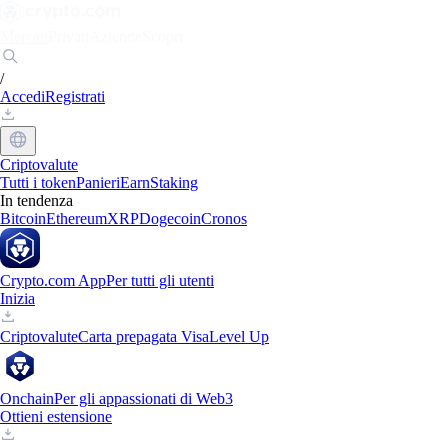
Mercati
Privati
Aziende
Scopri
/
Accedi
Registrati
Criptovalute
Tutti i token
Panieri
Earn
Staking
In tendenza
Bitcoin
Ethereum
XRP
Dogecoin
Cronos
Crypto.com App
Per tutti gli utenti
Inizia
Criptovalute
Carta prepagata Visa
Level Up
Onchain
Per gli appassionati di Web3
Ottieni estensione