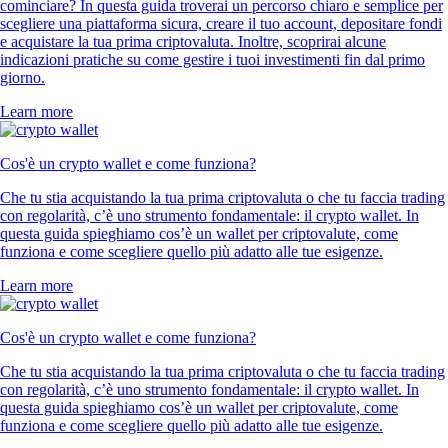
cominciare? In questa guida troverai un percorso chiaro e semplice per
scegliere una piattaforma sicura, creare il tuo account, depositare fondi
e acquistare la tua prima criptovaluta. Inoltre, scoprirai alcune
indicazioni pratiche su come gestire i tuoi investimenti fin dal primo
giorno.
Learn more
Cos'è un crypto wallet e come funziona?
Che tu stia acquistando la tua prima criptovaluta o che tu faccia trading
con regolarità, c’è uno strumento fondamentale: il crypto wallet. In
questa guida spieghiamo cos’è un wallet per criptovalute, come
funziona e come scegliere quello più adatto alle tue esigenze.
Learn more
Cos'è un crypto wallet e come funziona?
Che tu stia acquistando la tua prima criptovaluta o che tu faccia trading
con regolarità, c’è uno strumento fondamentale: il crypto wallet. In
questa guida spieghiamo cos’è un wallet per criptovalute, come
funziona e come scegliere quello più adatto alle tue esigenze.