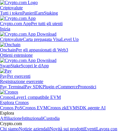
Criptovalute
Tutti i token
Panieri
Earn
Staking
Crypto.com App
Per tutti gli utenti
Inizia
Criptovalute
Carta prepagata Visa
Level Up
Onchain
Per gli appassionati di Web3
Ottieni estensione
Swap
Stake
Scopri le dApp
Pay
Per esercenti
Registrazione esercente
Pay Terminal
Pay SDK
Plugin eCommerce
Pronostici
Cronos
Layer1 compatibile EVM
Esplora Cronos
Cronos PoS
Cronos EVM
Cronos zkEVM
SDK agente AI
Esplora
Affiliazione
Istituzionali
Custodia
Crypto.com
Chi siamo
Notizie aziendali
Novità sui prodotti
Eventi
Lavora con