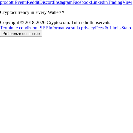
prodotti
Eventi
Reddit
Discord
Instagram
Facebook
Linkedin
TradingView
Cryptocurrency in Every Wallet™
Copyright © 2018-2026 Crypto.com. Tutti i diritti riservati.
Termini e condizioni SEE
Informativa sulla privacy
Fees & Limits
Stato
Preferenze sui cookie