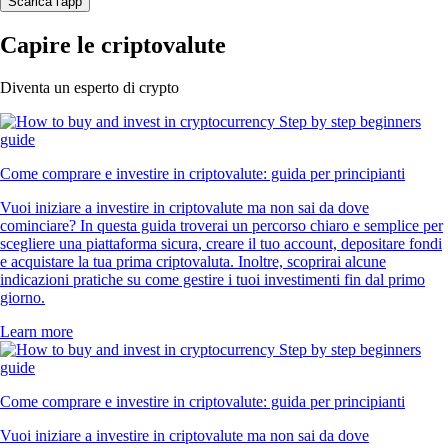
Scarica l'app
Capire le criptovalute
Diventa un esperto di crypto
Come comprare e investire in criptovalute: guida per principianti
Vuoi iniziare a investire in criptovalute ma non sai da dove
cominciare? In questa guida troverai un percorso chiaro e semplice per
scegliere una piattaforma sicura, creare il tuo account, depositare fondi
e acquistare la tua prima criptovaluta. Inoltre, scoprirai alcune
indicazioni pratiche su come gestire i tuoi investimenti fin dal primo
giorno.
Learn more
Come comprare e investire in criptovalute: guida per principianti
Vuoi iniziare a investire in criptovalute ma non sai da dove