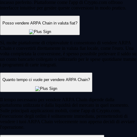
incasso preferito. Piattaforme come l'app di Crypto.com offrono
interfacce intuitive per gestire queste conversioni in modo pratico.
Posso vendere ARPA Chain in valuta fiat?
Sì, molte piattaforme di criptovalute ti consentono di vendere ARPA
Chain e convertirli direttamente in valuta fiat locale, come l'euro. Una
volta completata la conversione, è spesso possibile prelevare il saldo su
un conto bancario collegato o utilizzarlo per le spese quotidiane tramite
i programmi di carte integrati.
Quanto tempo ci vuole per vendere ARPA Chain?
Il tempo necessario per vendere ARPA Chain dipende dalla
piattaforma utilizzata e dalla liquidità del mercato in quel momento.
Sulle principali applicazioni mobili, come l'app di Crypto.com,
l'esecuzione degli ordini è solitamente immediata, permettendoti di
vendere i tuoi ARPA Chain velocemente non appena decidi di avviare
l'operazione.