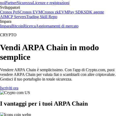
noi
Partner
Sicurezza
Licenze e registrazioni
Sviluppatori
Cronos PoS
Cronos EVM
Cronos zkEVM
Pay SDK
SDK agente
AI
MCP Servers
Trading Skill Repo
Impara
Impara
Bitcoin
Ricerca
Aggiornamenti di mercato
CRYPTO
Vendi ARPA Chain in modo
semplice
Vendere ARPA Chain è semplicissimo. Con l'app di Crypto.com, puoi
vendere ARPA Chain per valuta fiat o scambiarli con altre criptovalute.
Gestisci il tuo portafoglio in totale sicurezza.
Iscriviti ora
I vantaggi per i tuoi ARPA Chain