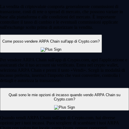
La vendita di criptovalute comporta generalmente commissioni di
transazione, costi di rete o spread di mercato, che possono variare in
base alla piattaforma e alle condizioni del mercato. È importante
controllare il tasso di cambio e le eventuali commissioni applicate
sull'exchange scelto prima di autorizzare la vendita.
Come posso vendere ARPA Chain sull'app di Crypto.com?
Per vendere ARPA Chain sull'app di Crypto.com, apri l'applicazione e
assicurati che il tuo account sia verificato. Entra nel crypto wallet,
seleziona ARPA Chain e premi il tasto «Vendi». Scegli la modalità di
incasso preferita, inserisci l'importo che vuoi convertire, controlla i
dettagli e autorizza la transazione.
Quali sono le mie opzioni di incasso quando vendo ARPA Chain su
Crypto.com?
Quando vendi ARPA Chain sull'app di Crypto.com, hai diverse
opzioni per i tuoi incassi. Puoi scegliere di scambiare i tuoi ARPA
Chain con valuta fiat locale, come l'euro, oppure convertirli