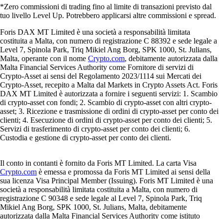
*Zero commissioni di trading fino al limite di transazioni previsto dal
tuo livello Level Up. Potrebbero applicarsi altre commissioni e spread.
Foris DAX MT Limited è una società a responsabilità limitata
costituita a Malta, con numero di registrazione C 88392 e sede legale a
Level 7, Spinola Park, Triq Mikiel Ang Borg, SPK 1000, St. Julians,
Malta, operante con il nome
Crypto.com
, debitamente autorizzata dalla
Malta Financial Services Authority come Fornitore di servizi di
Crypto-Asset ai sensi del Regolamento 2023/1114 sui Mercati dei
Crypto-Asset, recepito a Malta dal Markets in Crypto Assets Act. Foris
DAX MT Limited è autorizzata a fornire i seguenti servizi: 1. Scambio
di crypto-asset con fondi; 2. Scambio di crypto-asset con altri crypto-
asset; 3. Ricezione e trasmissione di ordini di crypto-asset per conto dei
clienti; 4. Esecuzione di ordini di crypto-asset per conto dei clienti; 5.
Servizi di trasferimento di crypto-asset per conto dei clienti; 6.
Custodia e gestione di crypto-asset per conto dei clienti.
Il conto in contanti è fornito da Foris MT Limited. La carta Visa
Crypto.com
è emessa e promossa da Foris MT Limited ai sensi della
sua licenza Visa Principal Member (Issuing). Foris MT Limited è una
società a responsabilità limitata costituita a Malta, con numero di
registrazione C 90348 e sede legale al Level 7, Spinola Park, Triq
Mikiel Ang Borg, SPK 1000, St. Julians, Malta, debitamente
autorizzata dalla Malta Financial Services Authority come istituto