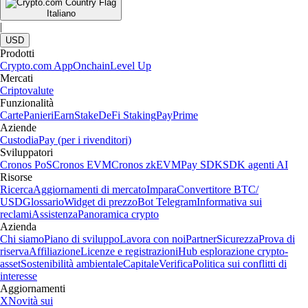
Italiano
|
USD
Prodotti
Crypto.com App
Onchain
Level Up
Mercati
Criptovalute
Funzionalità
Carte
Panieri
Earn
Stake
DeFi Staking
Pay
Prime
Aziende
Custodia
Pay (per i rivenditori)
Sviluppatori
Cronos PoS
Cronos EVM
Cronos zkEVM
Pay SDK
SDK agenti AI
Risorse
Ricerca
Aggiornamenti di mercato
Impara
Convertitore BTC/
USD
Glossario
Widget di prezzo
Bot Telegram
Informativa sui
reclami
Assistenza
Panoramica crypto
Azienda
Chi siamo
Piano di sviluppo
Lavora con noi
Partner
Sicurezza
Prova di
riserva
Affiliazione
Licenze e registrazioni
Hub esplorazione crypto-
asset
Sostenibilità ambientale
Capitale
Verifica
Politica sui conflitti di
interesse
Aggiornamenti
X
Novità sui