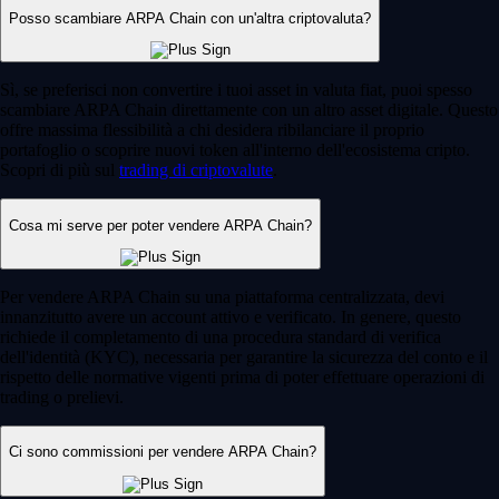
Posso scambiare ARPA Chain con un'altra criptovaluta?
Sì, se preferisci non convertire i tuoi asset in valuta fiat, puoi spesso
scambiare ARPA Chain direttamente con un altro asset digitale. Questo
offre massima flessibilità a chi desidera ribilanciare il proprio
portafoglio o scoprire nuovi token all'interno dell'ecosistema cripto.
Scopri di più sul
trading di criptovalute
.
Cosa mi serve per poter vendere ARPA Chain?
Per vendere ARPA Chain su una piattaforma centralizzata, devi
innanzitutto avere un account attivo e verificato. In genere, questo
richiede il completamento di una procedura standard di verifica
dell'identità (KYC), necessaria per garantire la sicurezza del conto e il
rispetto delle normative vigenti prima di poter effettuare operazioni di
trading o prelievi.
Ci sono commissioni per vendere ARPA Chain?