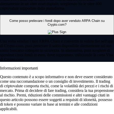
direttamente in un altro asset digitale, scegliendo tra le oltre 400
criptovalute supportate dalla piattaforma.
Come posso prelevare i fondi dopo aver venduto ARPA Chain su
Crypto.com?
Una volta venduti i tuoi ARPA Chain e convertiti in valuta fiat nell'app
di Crypto.com, puoi prelevare il saldo disponibile direttamente sul tuo
conto bancario collegato in sicurezza. In alternativa, puoi scegliere di
spendere i tuoi fondi in euro, dove supportato, utilizzando la carta Visa
di Crypto.com.
Informazioni importanti
Questo contenuto è a scopo informativo e non deve essere considerato
come una raccomandazione o un consiglio di investimento. Il trading
di criptovalute comporta rischi, come la volatilità dei prezzi e i rischi di
mercato. Prima di decidere di fare trading, considera la tua propensione
al rischio. Premi, riduzioni delle commissioni e altri vantaggi citati in
questo articolo possono essere soggetti a requisiti di idoneità, possesso
di token e possono variare in base ai termini e alle condizioni
applicabili.