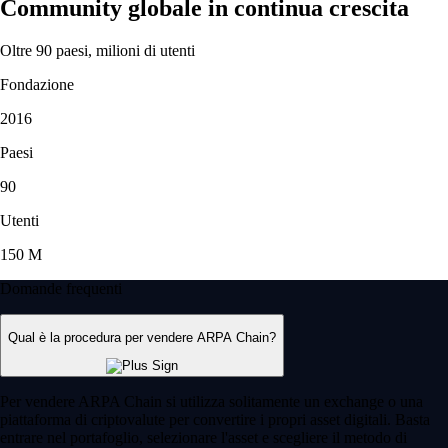
Community globale in continua crescita
Oltre 90 paesi, milioni di utenti
Fondazione
2016
Paesi
90
Utenti
150 M
Domande frequenti
Qual è la procedura per vendere ARPA Chain?
Per vendere ARPA Chain si utilizza solitamente un exchange o una
piattaforma di criptovalute per convertire i propri asset digitali. Basta
entrare nel portafoglio, selezionare l'asset e scegliere il metodo di