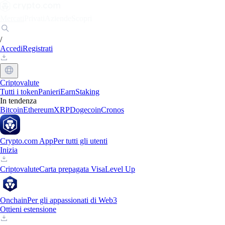
Mercati
Privati
Aziende
Scopri
/
Accedi
Registrati
Criptovalute
Tutti i token
Panieri
Earn
Staking
In tendenza
Bitcoin
Ethereum
XRP
Dogecoin
Cronos
Crypto.com App
Per tutti gli utenti
Inizia
Criptovalute
Carta prepagata Visa
Level Up
Onchain
Per gli appassionati di Web3
Ottieni estensione