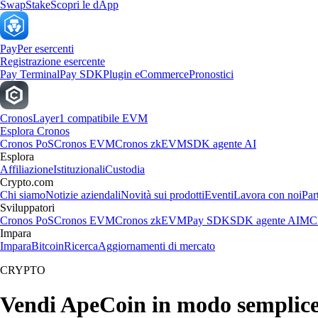
Swap
Stake
Scopri le dApp
Pay
Per esercenti
Registrazione esercente
Pay Terminal
Pay SDK
Plugin eCommerce
Pronostici
Cronos
Layer1 compatibile EVM
Esplora Cronos
Cronos PoS
Cronos EVM
Cronos zkEVM
SDK agente AI
Esplora
Affiliazione
Istituzionali
Custodia
Crypto.com
Chi siamo
Notizie aziendali
Novità sui prodotti
Eventi
Lavora con noi
Par
Sviluppatori
Cronos PoS
Cronos EVM
Cronos zkEVM
Pay SDK
SDK agente AI
MCP
Impara
Impara
Bitcoin
Ricerca
Aggiornamenti di mercato
CRYPTO
Vendi ApeCoin in modo semplic