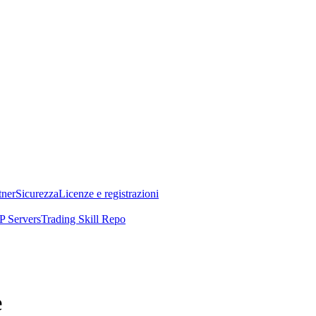
tner
Sicurezza
Licenze e registrazioni
 Servers
Trading Skill Repo
e