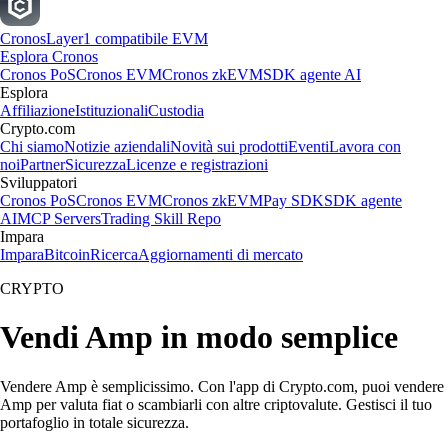
Cronos
Layer1 compatibile EVM
Esplora Cronos
Cronos PoS
Cronos EVM
Cronos zkEVM
SDK agente AI
Esplora
Affiliazione
Istituzionali
Custodia
Crypto.com
Chi siamo
Notizie aziendali
Novità sui prodotti
Eventi
Lavora con
noi
Partner
Sicurezza
Licenze e registrazioni
Sviluppatori
Cronos PoS
Cronos EVM
Cronos zkEVM
Pay SDK
SDK agente
AI
MCP Servers
Trading Skill Repo
Impara
Impara
Bitcoin
Ricerca
Aggiornamenti di mercato
CRYPTO
Vendi Amp in modo semplice
Vendere Amp è semplicissimo. Con l'app di Crypto.com, puoi vendere
Amp per valuta fiat o scambiarli con altre criptovalute. Gestisci il tuo
portafoglio in totale sicurezza.