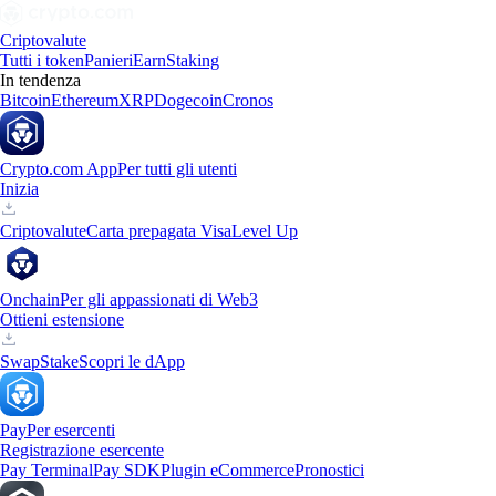
Criptovalute
Tutti i token
Panieri
Earn
Staking
In tendenza
Bitcoin
Ethereum
XRP
Dogecoin
Cronos
Crypto.com App
Per tutti gli utenti
Inizia
Criptovalute
Carta prepagata Visa
Level Up
Onchain
Per gli appassionati di Web3
Ottieni estensione
Swap
Stake
Scopri le dApp
Pay
Per esercenti
Registrazione esercente
Pay Terminal
Pay SDK
Plugin eCommerce
Pronostici