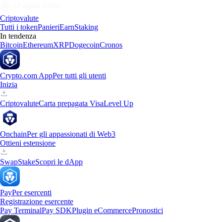
Criptovalute
Tutti i token
Panieri
Earn
Staking
In tendenza
Bitcoin
Ethereum
XRP
Dogecoin
Cronos
Crypto.com App
Per tutti gli utenti
Inizia
Criptovalute
Carta prepagata Visa
Level Up
Onchain
Per gli appassionati di Web3
Ottieni estensione
Swap
Stake
Scopri le dApp
Pay
Per esercenti
Registrazione esercente
Pay Terminal
Pay SDK
Plugin eCommerce
Pronostici