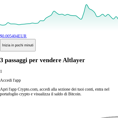
$
0.005404
EUR
+
4.71
%
24H
Buy
Inizia in pochi minuti
3 passaggi per vendere Altlayer
1
Accedi l'app
Apri l'app Crypto.com, accedi alla sezione dei tuoi conti, entra nel
portafoglio crypto e visualizza il saldo di Bitcoin.