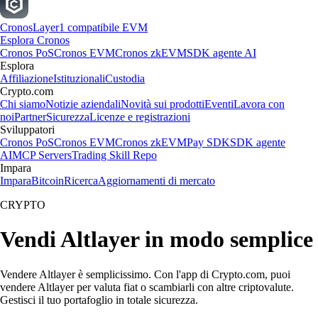
Cronos
Layer1 compatibile EVM
Esplora Cronos
Cronos PoS
Cronos EVM
Cronos zkEVM
SDK agente AI
Esplora
Affiliazione
Istituzionali
Custodia
Crypto.com
Chi siamo
Notizie aziendali
Novità sui prodotti
Eventi
Lavora con
noi
Partner
Sicurezza
Licenze e registrazioni
Sviluppatori
Cronos PoS
Cronos EVM
Cronos zkEVM
Pay SDK
SDK agente
AI
MCP Servers
Trading Skill Repo
Impara
Impara
Bitcoin
Ricerca
Aggiornamenti di mercato
CRYPTO
Vendi Altlayer in modo semplice
Vendere Altlayer è semplicissimo. Con l'app di Crypto.com, puoi
vendere Altlayer per valuta fiat o scambiarli con altre criptovalute.
Gestisci il tuo portafoglio in totale sicurezza.