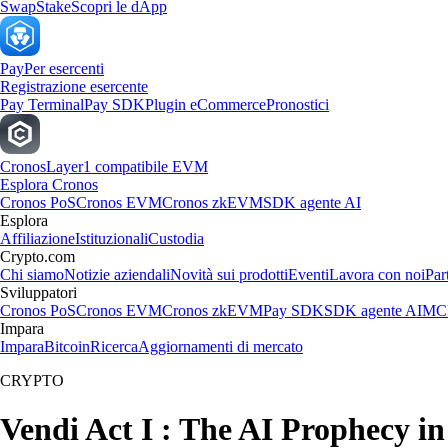
Swap
Stake
Scopri le dApp
Pay
Per esercenti
Registrazione esercente
Pay Terminal
Pay SDK
Plugin eCommerce
Pronostici
Cronos
Layer1 compatibile EVM
Esplora Cronos
Cronos PoS
Cronos EVM
Cronos zkEVM
SDK agente AI
Esplora
Affiliazione
Istituzionali
Custodia
Crypto.com
Chi siamo
Notizie aziendali
Novità sui prodotti
Eventi
Lavora con noi
Par
Sviluppatori
Cronos PoS
Cronos EVM
Cronos zkEVM
Pay SDK
SDK agente AI
MCP
Impara
Impara
Bitcoin
Ricerca
Aggiornamenti di mercato
CRYPTO
Vendi Act I : The AI Prophecy i