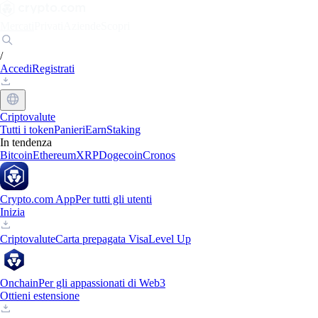
Mercati
Privati
Aziende
Scopri
/
Accedi
Registrati
Criptovalute
Tutti i token
Panieri
Earn
Staking
In tendenza
Bitcoin
Ethereum
XRP
Dogecoin
Cronos
Crypto.com App
Per tutti gli utenti
Inizia
Criptovalute
Carta prepagata Visa
Level Up
Onchain
Per gli appassionati di Web3
Ottieni estensione