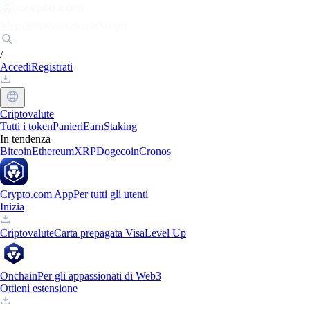
Mercati
Privati
Aziende
Scopri
/
Accedi
Registrati
Criptovalute
Tutti i token
Panieri
Earn
Staking
In tendenza
Bitcoin
Ethereum
XRP
Dogecoin
Cronos
Crypto.com App
Per tutti gli utenti
Inizia
Criptovalute
Carta prepagata Visa
Level Up
Onchain
Per gli appassionati di Web3
Ottieni estensione