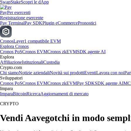
Swap
Stake
Scopri le dApp
Pay
Per esercenti
Registrazione esercente
Pay Terminal
Pay SDK
Plugin eCommerce
Pronostici
Cronos
Layer1 compatibile EVM
Esplora Cronos
Cronos PoS
Cronos EVM
Cronos zkEVM
SDK agente AI
Esplora
Affiliazione
Istituzionali
Custodia
Crypto.com
Chi siamo
Notizie aziendali
Novità sui prodotti
Eventi
Lavora con noi
Par
Sviluppatori
Cronos PoS
Cronos EVM
Cronos zkEVM
Pay SDK
SDK agente AI
MCP
Impara
Impara
Bitcoin
Ricerca
Aggiornamenti di mercato
CRYPTO
Vendi Aavegotchi in modo sempl