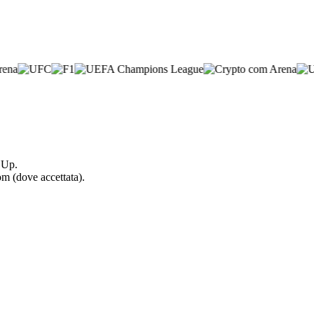
l Up.
om (dove accettata).