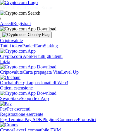
Mercati
Privati
Aziende
Scopri
/
Accedi
Registrati
Criptovalute
Tutti i token
Panieri
Earn
Staking
Crypto.com App
Per tutti gli utenti
Inizia
Criptovalute
Carta prepagata Visa
Level Up
Onchain
Per gli appassionati di Web3
Ottieni estensione
Swap
Stake
Scopri le dApp
Pay
Per esercenti
Registrazione esercente
Pay Terminal
Pay SDK
Plugin eCommerce
Pronostici
Cronos
Layer1 compatibile EVM