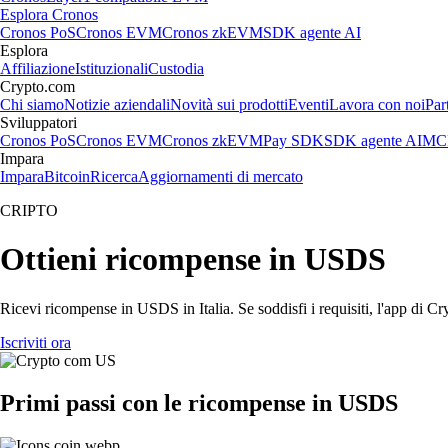
Esplora Cronos
Cronos PoS
Cronos EVM
Cronos zkEVM
SDK agente AI
Esplora
Affiliazione
Istituzionali
Custodia
Crypto.com
Chi siamo
Notizie aziendali
Novità sui prodotti
Eventi
Lavora con noi
Par
Sviluppatori
Cronos PoS
Cronos EVM
Cronos zkEVM
Pay SDK
SDK agente AI
MCP
Impara
Impara
Bitcoin
Ricerca
Aggiornamenti di mercato
CRIPTO
Ottieni ricompense in USDS
Ricevi ricompense in USDS in Italia. Se soddisfi i requisiti, l'app di Cry
Iscriviti ora
Primi passi con le ricompense in USDS