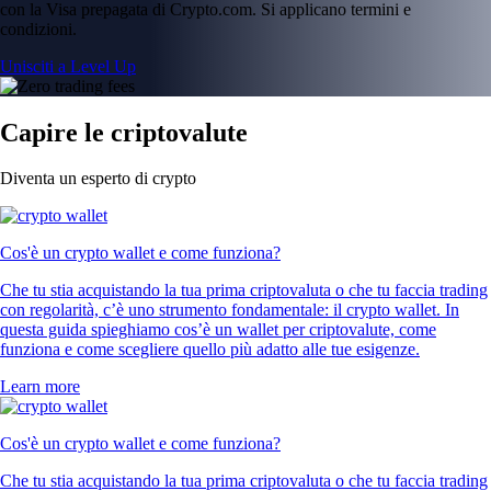
con la Visa prepagata di Crypto.com. Si applicano termini e
condizioni.
Unisciti a Level Up
Capire le criptovalute
Diventa un esperto di crypto
Cos'è un crypto wallet e come funziona?
Che tu stia acquistando la tua prima criptovaluta o che tu faccia trading
con regolarità, c’è uno strumento fondamentale: il crypto wallet. In
questa guida spieghiamo cos’è un wallet per criptovalute, come
funziona e come scegliere quello più adatto alle tue esigenze.
Learn more
Cos'è un crypto wallet e come funziona?
Che tu stia acquistando la tua prima criptovaluta o che tu faccia trading