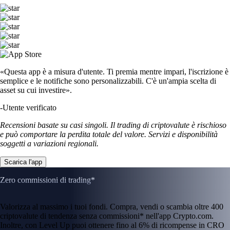
«Questa app è a misura d'utente. Ti premia mentre impari, l'iscrizione è
semplice e le notifiche sono personalizzabili. C'è un'ampia scelta di
asset su cui investire».
-
Utente verificato
Recensioni basate su casi singoli. Il trading di criptovalute è rischioso
e può comportare la perdita totale del valore. Servizi e disponibilità
soggetti a variazioni regionali.
Scarica l'app
Zero commissioni di trading*
Valorizza al massimo i tuoi fondi. Compra, vendi o scambia oltre 400
criptovalute di tendenza senza commissioni* nell'app Crypto.com.
Inoltre, con Level Up puoi ottenere fino al 6% di ricompense in CRO