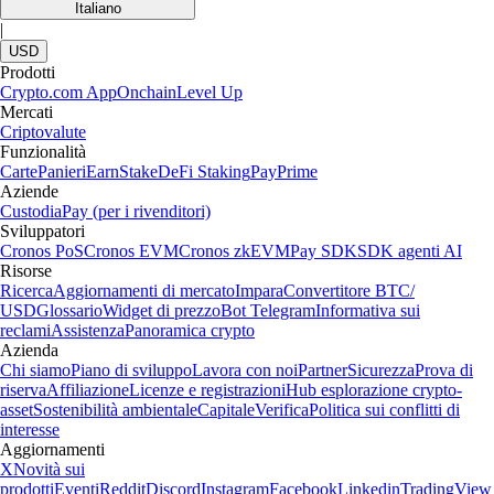
Italiano
|
USD
Prodotti
Crypto.com App
Onchain
Level Up
Mercati
Criptovalute
Funzionalità
Carte
Panieri
Earn
Stake
DeFi Staking
Pay
Prime
Aziende
Custodia
Pay (per i rivenditori)
Sviluppatori
Cronos PoS
Cronos EVM
Cronos zkEVM
Pay SDK
SDK agenti AI
Risorse
Ricerca
Aggiornamenti di mercato
Impara
Convertitore BTC/
USD
Glossario
Widget di prezzo
Bot Telegram
Informativa sui
reclami
Assistenza
Panoramica crypto
Azienda
Chi siamo
Piano di sviluppo
Lavora con noi
Partner
Sicurezza
Prova di
riserva
Affiliazione
Licenze e registrazioni
Hub esplorazione crypto-
asset
Sostenibilità ambientale
Capitale
Verifica
Politica sui conflitti di
interesse
Aggiornamenti
X
Novità sui
prodotti
Eventi
Reddit
Discord
Instagram
Facebook
Linkedin
TradingView