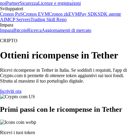
noi
Partner
Sicurezza
Licenze e registrazioni
Sviluppatori
Cronos PoS
Cronos EVM
Cronos zkEVM
Pay SDK
SDK agente
AI
MCP Servers
Trading Skill Repo
Impara
Impara
Bitcoin
Ricerca
Aggiornamenti di mercato
CRIPTO
Ottieni ricompense in Tether
Ricevi ricompense in Tether in Italia. Se soddisfi i requisiti, l'app di
Crypto.com ti permette di ottenere token aggiuntivi sui tuoi fondi.
Sfrutta al massimo il tuo portafoglio digitale.
Iscriviti ora
Primi passi con le ricompense in Tether
Ricevi i tuoi token