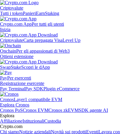
Criptovalute
Tutti i token
Panieri
Earn
Staking
Crypto.com App
Per tutti gli utenti
Inizia
Criptovalute
Carta prepagata Visa
Level Up
Onchain
Per gli appassionati di Web3
Ottieni estensione
Swap
Stake
Scopri le dApp
Pay
Per esercenti
Registrazione esercente
Pay Terminal
Pay SDK
Plugin eCommerce
Cronos
Layer1 compatibile EVM
Esplora Cronos
Cronos PoS
Cronos EVM
Cronos zkEVM
SDK agente AI
Esplora
Affiliazione
Istituzionali
Custodia
Crypto.com
Chi siamo
Notizie aziendali
Novità sui prodotti
Eventi
Lavora con