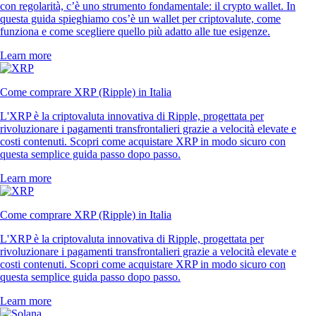
con regolarità, c’è uno strumento fondamentale: il crypto wallet. In
questa guida spieghiamo cos’è un wallet per criptovalute, come
funziona e come scegliere quello più adatto alle tue esigenze.
Learn more
Come comprare XRP (Ripple) in Italia
L'XRP è la criptovaluta innovativa di Ripple, progettata per
rivoluzionare i pagamenti transfrontalieri grazie a velocità elevate e
costi contenuti. Scopri come acquistare XRP in modo sicuro con
questa semplice guida passo dopo passo.
Learn more
Come comprare XRP (Ripple) in Italia
L'XRP è la criptovaluta innovativa di Ripple, progettata per
rivoluzionare i pagamenti transfrontalieri grazie a velocità elevate e
costi contenuti. Scopri come acquistare XRP in modo sicuro con
questa semplice guida passo dopo passo.
Learn more