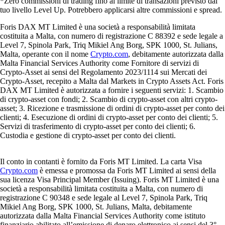
*Zero commissioni di trading fino al limite di transazioni previsto dal
tuo livello Level Up. Potrebbero applicarsi altre commissioni e spread.
Foris DAX MT Limited è una società a responsabilità limitata
costituita a Malta, con numero di registrazione C 88392 e sede legale a
Level 7, Spinola Park, Triq Mikiel Ang Borg, SPK 1000, St. Julians,
Malta, operante con il nome
Crypto.com
, debitamente autorizzata dalla
Malta Financial Services Authority come Fornitore di servizi di
Crypto-Asset ai sensi del Regolamento 2023/1114 sui Mercati dei
Crypto-Asset, recepito a Malta dal Markets in Crypto Assets Act. Foris
DAX MT Limited è autorizzata a fornire i seguenti servizi: 1. Scambio
di crypto-asset con fondi; 2. Scambio di crypto-asset con altri crypto-
asset; 3. Ricezione e trasmissione di ordini di crypto-asset per conto dei
clienti; 4. Esecuzione di ordini di crypto-asset per conto dei clienti; 5.
Servizi di trasferimento di crypto-asset per conto dei clienti; 6.
Custodia e gestione di crypto-asset per conto dei clienti.
Il conto in contanti è fornito da Foris MT Limited. La carta Visa
Crypto.com
è emessa e promossa da Foris MT Limited ai sensi della
sua licenza Visa Principal Member (Issuing). Foris MT Limited è una
società a responsabilità limitata costituita a Malta, con numero di
registrazione C 90348 e sede legale al Level 7, Spinola Park, Triq
Mikiel Ang Borg, SPK 1000, St. Julians, Malta, debitamente
autorizzata dalla Malta Financial Services Authority come istituto
finanziario abilitato all’emissione di denaro elettronico ai sensi del 3°