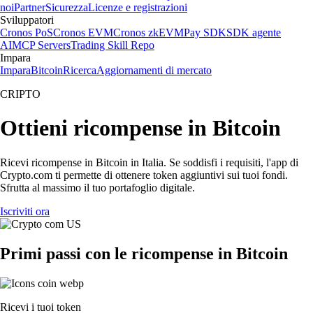
noi
Partner
Sicurezza
Licenze e registrazioni
Sviluppatori
Cronos PoS
Cronos EVM
Cronos zkEVM
Pay SDK
SDK agente
AI
MCP Servers
Trading Skill Repo
Impara
Impara
Bitcoin
Ricerca
Aggiornamenti di mercato
CRIPTO
Ottieni ricompense in Bitcoin
Ricevi ricompense in Bitcoin in Italia. Se soddisfi i requisiti, l'app di
Crypto.com ti permette di ottenere token aggiuntivi sui tuoi fondi.
Sfrutta al massimo il tuo portafoglio digitale.
Iscriviti ora
Primi passi con le ricompense in Bitcoin
Ricevi i tuoi token