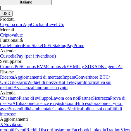
Italiano
|
USD
Prodotti
Crypto.com App
Onchain
Level Up
Mercati
Criptovalute
Funzionalità
Carte
Panieri
Earn
Stake
DeFi Staking
Pay
Prime
Aziende
Custodia
Pay (per i rivenditori)
Sviluppatori
Cronos PoS
Cronos EVM
Cronos zkEVM
Pay SDK
SDK agenti AI
Risorse
Ricerca
Aggiornamenti di mercato
Impara
Convertitore BTC/
USD
Glossario
Widget di prezzo
Bot Telegram
Informativa sui
reclami
Assistenza
Panoramica crypto
Azienda
Chi siamo
Piano di sviluppo
Lavora con noi
Partner
Sicurezza
Prova di
riserva
Affiliazione
Licenze e registrazioni
Hub esplorazione crypto-
asset
Sostenibilità ambientale
Capitale
Verifica
Politica sui conflitti di
interesse
Aggiornamenti
X
Novità sui
prodotti
Eventi
Reddit
Discord
Instagram
Facebook
Linkedin
TradingView