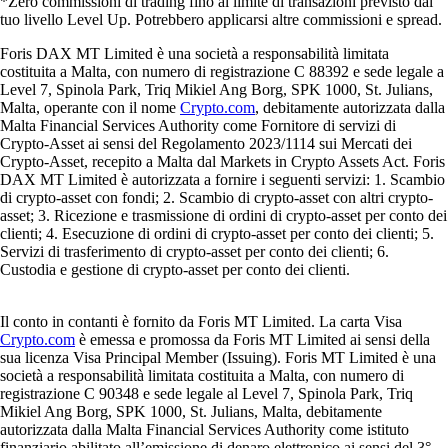
*Zero commissioni di trading fino al limite di transazioni previsto dal
tuo livello Level Up. Potrebbero applicarsi altre commissioni e spread.
Foris DAX MT Limited è una società a responsabilità limitata
costituita a Malta, con numero di registrazione C 88392 e sede legale a
Level 7, Spinola Park, Triq Mikiel Ang Borg, SPK 1000, St. Julians,
Malta, operante con il nome
Crypto.com
, debitamente autorizzata dalla
Malta Financial Services Authority come Fornitore di servizi di
Crypto-Asset ai sensi del Regolamento 2023/1114 sui Mercati dei
Crypto-Asset, recepito a Malta dal Markets in Crypto Assets Act. Foris
DAX MT Limited è autorizzata a fornire i seguenti servizi: 1. Scambio
di crypto-asset con fondi; 2. Scambio di crypto-asset con altri crypto-
asset; 3. Ricezione e trasmissione di ordini di crypto-asset per conto dei
clienti; 4. Esecuzione di ordini di crypto-asset per conto dei clienti; 5.
Servizi di trasferimento di crypto-asset per conto dei clienti; 6.
Custodia e gestione di crypto-asset per conto dei clienti.
Il conto in contanti è fornito da Foris MT Limited. La carta Visa
Crypto.com
è emessa e promossa da Foris MT Limited ai sensi della
sua licenza Visa Principal Member (Issuing). Foris MT Limited è una
società a responsabilità limitata costituita a Malta, con numero di
registrazione C 90348 e sede legale al Level 7, Spinola Park, Triq
Mikiel Ang Borg, SPK 1000, St. Julians, Malta, debitamente
autorizzata dalla Malta Financial Services Authority come istituto
finanziario abilitato all’emissione di denaro elettronico ai sensi del 3°