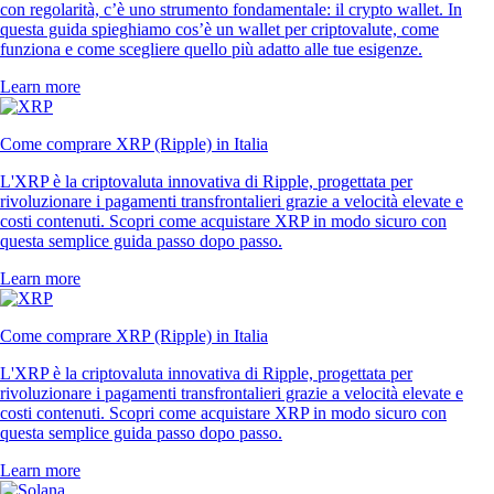
con regolarità, c’è uno strumento fondamentale: il crypto wallet. In
questa guida spieghiamo cos’è un wallet per criptovalute, come
funziona e come scegliere quello più adatto alle tue esigenze.
Learn more
Come comprare XRP (Ripple) in Italia
L'XRP è la criptovaluta innovativa di Ripple, progettata per
rivoluzionare i pagamenti transfrontalieri grazie a velocità elevate e
costi contenuti. Scopri come acquistare XRP in modo sicuro con
questa semplice guida passo dopo passo.
Learn more
Come comprare XRP (Ripple) in Italia
L'XRP è la criptovaluta innovativa di Ripple, progettata per
rivoluzionare i pagamenti transfrontalieri grazie a velocità elevate e
costi contenuti. Scopri come acquistare XRP in modo sicuro con
questa semplice guida passo dopo passo.
Learn more