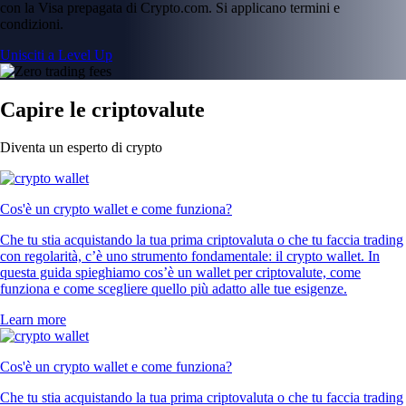
con la Visa prepagata di Crypto.com. Si applicano termini e
condizioni.
Unisciti a Level Up
Capire le criptovalute
Diventa un esperto di crypto
Cos'è un crypto wallet e come funziona?
Che tu stia acquistando la tua prima criptovaluta o che tu faccia trading
con regolarità, c’è uno strumento fondamentale: il crypto wallet. In
questa guida spieghiamo cos’è un wallet per criptovalute, come
funziona e come scegliere quello più adatto alle tue esigenze.
Learn more
Cos'è un crypto wallet e come funziona?
Che tu stia acquistando la tua prima criptovaluta o che tu faccia trading