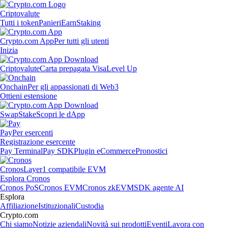
Criptovalute
Tutti i token
Panieri
Earn
Staking
Crypto.com App
Per tutti gli utenti
Inizia
Criptovalute
Carta prepagata Visa
Level Up
Onchain
Per gli appassionati di Web3
Ottieni estensione
Swap
Stake
Scopri le dApp
Pay
Per esercenti
Registrazione esercente
Pay Terminal
Pay SDK
Plugin eCommerce
Pronostici
Cronos
Layer1 compatibile EVM
Esplora Cronos
Cronos PoS
Cronos EVM
Cronos zkEVM
SDK agente AI
Esplora
Affiliazione
Istituzionali
Custodia
Crypto.com
Chi siamo
Notizie aziendali
Novità sui prodotti
Eventi
Lavora con