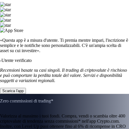
«Questa app è a misura d'utente. Ti premia mentre impari, l'iscrizione è
semplice e le notifiche sono personalizzabili. C'è un'ampia scelta di
asset su cui investire».
-
Utente verificato
Recensioni basate su casi singoli. Il trading di criptovalute è rischioso
e può comportare la perdita totale del valore. Servizi e disponibilità
soggetti a variazioni regionali.
Scarica l'app
Zero commissioni di trading*
Valorizza al massimo i tuoi fondi. Compra, vendi o scambia oltre 400
criptovalute di tendenza senza commissioni* nell'app Crypto.com.
Inoltre, con Level Up puoi ottenere fino al 6% di ricompense in CRO