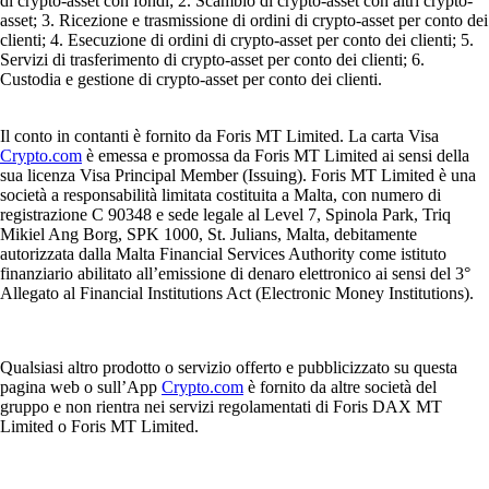
di crypto-asset con fondi; 2. Scambio di crypto-asset con altri crypto-
asset; 3. Ricezione e trasmissione di ordini di crypto-asset per conto dei
clienti; 4. Esecuzione di ordini di crypto-asset per conto dei clienti; 5.
Servizi di trasferimento di crypto-asset per conto dei clienti; 6.
Custodia e gestione di crypto-asset per conto dei clienti.
Il conto in contanti è fornito da Foris MT Limited. La carta Visa
Crypto.com
è emessa e promossa da Foris MT Limited ai sensi della
sua licenza Visa Principal Member (Issuing). Foris MT Limited è una
società a responsabilità limitata costituita a Malta, con numero di
registrazione C 90348 e sede legale al Level 7, Spinola Park, Triq
Mikiel Ang Borg, SPK 1000, St. Julians, Malta, debitamente
autorizzata dalla Malta Financial Services Authority come istituto
finanziario abilitato all’emissione di denaro elettronico ai sensi del 3°
Allegato al Financial Institutions Act (Electronic Money Institutions).
Qualsiasi altro prodotto o servizio offerto e pubblicizzato su questa
pagina web o sull’App
Crypto.com
è fornito da altre società del
gruppo e non rientra nei servizi regolamentati di Foris DAX MT
Limited o Foris MT Limited.