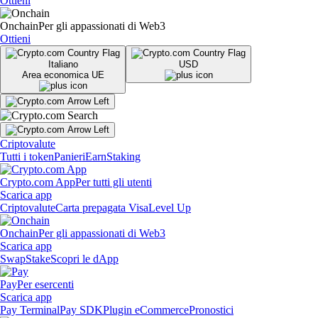
Ottieni
Onchain
Per gli appassionati di Web3
Ottieni
Italiano
USD
Area economica UE
Criptovalute
Tutti i token
Panieri
Earn
Staking
Crypto.com App
Per tutti gli utenti
Scarica app
Criptovalute
Carta prepagata Visa
Level Up
Onchain
Per gli appassionati di Web3
Scarica app
Swap
Stake
Scopri le dApp
Pay
Per esercenti
Scarica app
Pay Terminal
Pay SDK
Plugin eCommerce
Pronostici