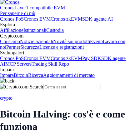
Cronos
Layer1 compatibile EVM
Per saperne di più
Cronos PoS
Cronos EVM
Cronos zkEVM
SDK agente AI
Esplora
Affiliazione
Istituzionali
Custodia
Crypto.com
Chi siamo
Notizie aziendali
Novità sui prodotti
Eventi
Lavora con
noi
Partner
Sicurezza
Licenze e registrazioni
Sviluppatori
Cronos PoS
Cronos EVM
Cronos zkEVM
Pay SDK
SDK agente
AI
MCP Servers
Trading Skill Repo
Impara
Impara
Bitcoin
Ricerca
Aggiornamenti di mercato
crypto
Bitcoin Halving: cos'è e come
funziona