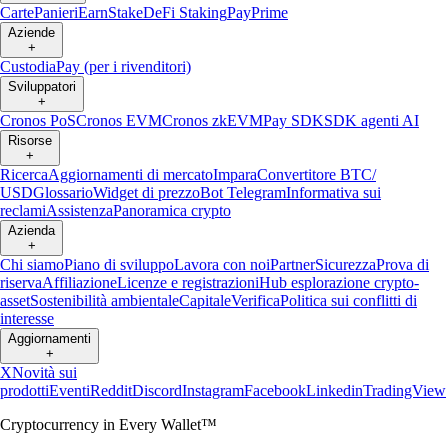
Carte
Panieri
Earn
Stake
DeFi Staking
Pay
Prime
Aziende
+
Custodia
Pay (per i rivenditori)
Sviluppatori
+
Cronos PoS
Cronos EVM
Cronos zkEVM
Pay SDK
SDK agenti AI
Risorse
+
Ricerca
Aggiornamenti di mercato
Impara
Convertitore BTC/
USD
Glossario
Widget di prezzo
Bot Telegram
Informativa sui
reclami
Assistenza
Panoramica crypto
Azienda
+
Chi siamo
Piano di sviluppo
Lavora con noi
Partner
Sicurezza
Prova di
riserva
Affiliazione
Licenze e registrazioni
Hub esplorazione crypto-
asset
Sostenibilità ambientale
Capitale
Verifica
Politica sui conflitti di
interesse
Aggiornamenti
+
X
Novità sui
prodotti
Eventi
Reddit
Discord
Instagram
Facebook
Linkedin
TradingView
Cryptocurrency in Every Wallet™