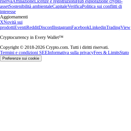
riserva
Affiliazione
Licenze e registrazioni
Hub esplorazione crypto-
asset
Sostenibilità ambientale
Capitale
Verifica
Politica sui conflitti di
interesse
Aggiornamenti
X
Novità sui
prodotti
Eventi
Reddit
Discord
Instagram
Facebook
Linkedin
TradingView
Cryptocurrency in Every Wallet™
Copyright © 2018-2026 Crypto.com. Tutti i diritti riservati.
Termini e condizioni SEE
Informativa sulla privacy
Fees & Limits
Stato
Preferenze sui cookie