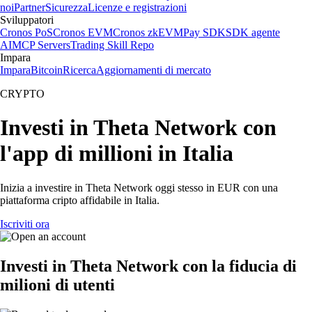
noi
Partner
Sicurezza
Licenze e registrazioni
Sviluppatori
Cronos PoS
Cronos EVM
Cronos zkEVM
Pay SDK
SDK agente
AI
MCP Servers
Trading Skill Repo
Impara
Impara
Bitcoin
Ricerca
Aggiornamenti di mercato
CRYPTO
Investi in Theta Network con
l'app di millioni in Italia
Inizia a investire in Theta Network oggi stesso in EUR con una
piattaforma cripto affidabile in Italia.
Iscriviti ora
Investi in Theta Network con la fiducia di
milioni di utenti