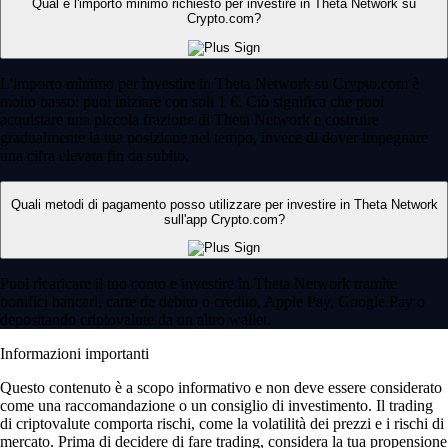
Qual è l'importo minimo richiesto per investire in Theta Network su
Crypto.com?
L'importo minimo per investire in Theta Network su Crypto.com è
molto basso: puoi iniziare con soli 1 €. Ciò significa che puoi
acquistare una piccola frazione di Theta Network e costruire
gradualmente la tua posizione nel tempo, invece di dover impegnare
una cifra elevata fin da subito.
Quali metodi di pagamento posso utilizzare per investire in Theta Network
sull'app Crypto.com?
Puoi ricaricare il tuo conto e investire in Theta Network tramite
bonifici bancari, carte de debito o credito, Apple Pay, Google Pay o
depositando criptovalute da un altro wallet.
Informazioni importanti
Questo contenuto è a scopo informativo e non deve essere considerato
come una raccomandazione o un consiglio di investimento. Il trading
di criptovalute comporta rischi, come la volatilità dei prezzi e i rischi di
mercato. Prima di decidere di fare trading, considera la tua propensione