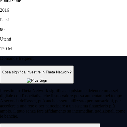
Fondazione
2016
Paesi
90
Utenti
150 M
Domande frequenti
Cosa significa investire in Theta Network?
Investire in Theta Network significa acquistare e detenere un asset
digitale con l'aspettativa che il suo valore possa aumentare nel tempo.
A seconda dell'asset, può anche essere utilizzato per transazioni, per
accedere a una rete o per partecipare a un sistema finanziario più
ampio, il tutto senza fare affidamento su intermediari tradizionali come
le banche.