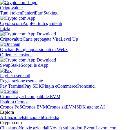
Criptovalute
Tutti i token
Panieri
Earn
Staking
Crypto.com App
Per tutti gli utenti
Inizia
Criptovalute
Carta prepagata Visa
Level Up
Onchain
Per gli appassionati di Web3
Ottieni estensione
Swap
Stake
Scopri le dApp
Pay
Per esercenti
Registrazione esercente
Pay Terminal
Pay SDK
Plugin eCommerce
Pronostici
Cronos
Layer1 compatibile EVM
Esplora Cronos
Cronos PoS
Cronos EVM
Cronos zkEVM
SDK agente AI
Esplora
Affiliazione
Istituzionali
Custodia
Crypto.com
Chi siamo
Notizie aziendali
Novità sui prodotti
Eventi
Lavora con