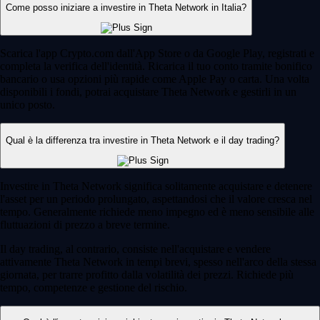
Come posso iniziare a investire in Theta Network in Italia?
Scarica l'app Crypto.com dall'App Store o da Google Play, registrati e
completa la verifica dell'identità. Ricarica il tuo conto tramite bonifico
bancario o usa opzioni più rapide come Apple Pay o carta. Una volta
disponibili i fondi, potrai acquistare Theta Network e gestirli in un
unico posto.
Qual è la differenza tra investire in Theta Network e il day trading?
Investire in Theta Network significa solitamente acquistare e detenere
l'asset per un periodo prolungato, aspettandosi che il valore cresca nel
tempo. Generalmente richiede meno impegno ed è meno sensibile alle
fluttuazioni di prezzo a breve termine.
Il day trading, al contrario, consiste nell'acquistare e vendere
attivamente Theta Network in tempi brevi, spesso nell'arco della stessa
giornata, per trarre profitto dalla volatilità dei prezzi. Richiede più
tempo, competenze e gestione del rischio.