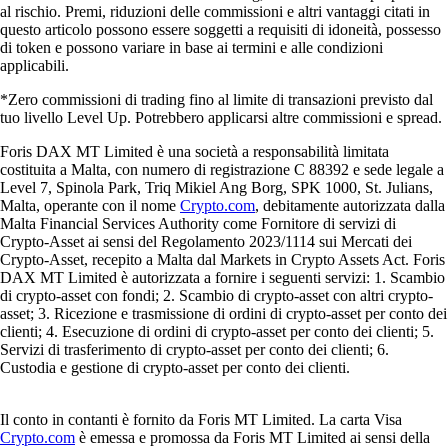
al rischio. Premi, riduzioni delle commissioni e altri vantaggi citati in
questo articolo possono essere soggetti a requisiti di idoneità, possesso
di token e possono variare in base ai termini e alle condizioni
applicabili.
*Zero commissioni di trading fino al limite di transazioni previsto dal
tuo livello Level Up. Potrebbero applicarsi altre commissioni e spread.
Foris DAX MT Limited è una società a responsabilità limitata
costituita a Malta, con numero di registrazione C 88392 e sede legale a
Level 7, Spinola Park, Triq Mikiel Ang Borg, SPK 1000, St. Julians,
Malta, operante con il nome
Crypto.com
, debitamente autorizzata dalla
Malta Financial Services Authority come Fornitore di servizi di
Crypto-Asset ai sensi del Regolamento 2023/1114 sui Mercati dei
Crypto-Asset, recepito a Malta dal Markets in Crypto Assets Act. Foris
DAX MT Limited è autorizzata a fornire i seguenti servizi: 1. Scambio
di crypto-asset con fondi; 2. Scambio di crypto-asset con altri crypto-
asset; 3. Ricezione e trasmissione di ordini di crypto-asset per conto dei
clienti; 4. Esecuzione di ordini di crypto-asset per conto dei clienti; 5.
Servizi di trasferimento di crypto-asset per conto dei clienti; 6.
Custodia e gestione di crypto-asset per conto dei clienti.
Il conto in contanti è fornito da Foris MT Limited. La carta Visa
Crypto.com
è emessa e promossa da Foris MT Limited ai sensi della