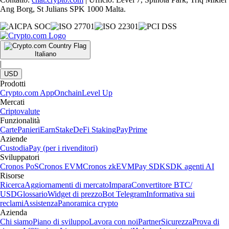
Ang Borg, St Julians SPK 1000 Malta.
Italiano
|
USD
Prodotti
Crypto.com App
Onchain
Level Up
Mercati
Criptovalute
Funzionalità
Carte
Panieri
Earn
Stake
DeFi Staking
Pay
Prime
Aziende
Custodia
Pay (per i rivenditori)
Sviluppatori
Cronos PoS
Cronos EVM
Cronos zkEVM
Pay SDK
SDK agenti AI
Risorse
Ricerca
Aggiornamenti di mercato
Impara
Convertitore BTC/
USD
Glossario
Widget di prezzo
Bot Telegram
Informativa sui
reclami
Assistenza
Panoramica crypto
Azienda
Chi siamo
Piano di sviluppo
Lavora con noi
Partner
Sicurezza
Prova di