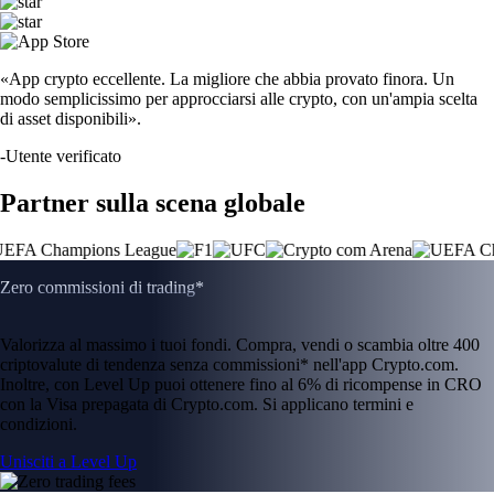
«App crypto eccellente. La migliore che abbia provato finora. Un
modo semplicissimo per approcciarsi alle crypto, con un'ampia scelta
di asset disponibili».
-
Utente verificato
Partner sulla scena globale
Zero commissioni di trading*
Valorizza al massimo i tuoi fondi. Compra, vendi o scambia oltre 400
criptovalute di tendenza senza commissioni* nell'app Crypto.com.
Inoltre, con Level Up puoi ottenere fino al 6% di ricompense in CRO
con la Visa prepagata di Crypto.com. Si applicano termini e
condizioni.
Unisciti a Level Up