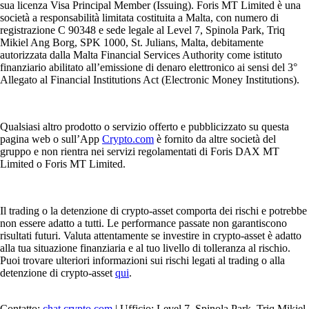
sua licenza Visa Principal Member (Issuing). Foris MT Limited è una
società a responsabilità limitata costituita a Malta, con numero di
registrazione C 90348 e sede legale al Level 7, Spinola Park, Triq
Mikiel Ang Borg, SPK 1000, St. Julians, Malta, debitamente
autorizzata dalla Malta Financial Services Authority come istituto
finanziario abilitato all’emissione di denaro elettronico ai sensi del 3°
Allegato al Financial Institutions Act (Electronic Money Institutions).
Qualsiasi altro prodotto o servizio offerto e pubblicizzato su questa
pagina web o sull’App
Crypto.com
è fornito da altre società del
gruppo e non rientra nei servizi regolamentati di Foris DAX MT
Limited o Foris MT Limited.
Il trading o la detenzione di crypto-asset comporta dei rischi e potrebbe
non essere adatto a tutti. Le performance passate non garantiscono
risultati futuri. Valuta attentamente se investire in crypto-asset è adatto
alla tua situazione finanziaria e al tuo livello di tolleranza al rischio.
Puoi trovare ulteriori informazioni sui rischi legati al trading o alla
detenzione di crypto-asset
qui
.
Contatto:
chat.crypto.com
| Ufficio: Level 7, Spinola Park, Triq Mikiel