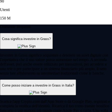
90
Utenti
150 M
Domande frequenti
Cosa significa investire in Grass?
Investire in Grass significa acquistare e detenere un asset digitale con
l'aspettativa che il suo valore possa aumentare nel tempo. A seconda
dell'asset, può anche essere utilizzato per transazioni, per accedere a
una rete o per partecipare a un sistema finanziario più ampio, il tutto
senza fare affidamento su intermediari tradizionali come le banche.
Come posso iniziare a investire in Grass in Italia?
Scarica l'app Crypto.com dall'App Store o da Google Play, registrati e
completa la verifica dell'identità. Ricarica il tuo conto tramite bonifico
bancario o usa opzioni più rapide come Apple Pay o carta. Una volta