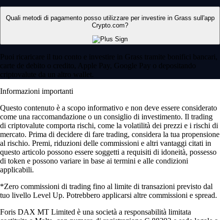
Quali metodi di pagamento posso utilizzare per investire in Grass sull'app
Crypto.com?
Puoi ricaricare il tuo conto e investire in Grass tramite bonifici bancari,
carte de debito o credito, Apple Pay, Google Pay o depositando
criptovalute da un altro wallet.
Informazioni importanti
Questo contenuto è a scopo informativo e non deve essere considerato
come una raccomandazione o un consiglio di investimento. Il trading
di criptovalute comporta rischi, come la volatilità dei prezzi e i rischi di
mercato. Prima di decidere di fare trading, considera la tua propensione
al rischio. Premi, riduzioni delle commissioni e altri vantaggi citati in
questo articolo possono essere soggetti a requisiti di idoneità, possesso
di token e possono variare in base ai termini e alle condizioni
applicabili.
*Zero commissioni di trading fino al limite di transazioni previsto dal
tuo livello Level Up. Potrebbero applicarsi altre commissioni e spread.
Foris DAX MT Limited è una società a responsabilità limitata