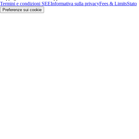
Termini e condizioni SEE
Informativa sulla privacy
Fees & Limits
Stato
Preferenze sui cookie