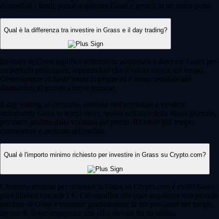
disponibili i fondi, potrai acquistare Grass e gestirli in un unico posto.
Qual è la differenza tra investire in Grass e il day trading?
Investire in Grass significa solitamente acquistare e detenere l'asset per
un periodo prolungato, aspettandosi che il valore cresca nel tempo.
Generalmente richiede meno impegno ed è meno sensibile alle
fluttuazioni di prezzo a breve termine.
Il day trading, al contrario, consiste nell'acquistare e vendere
attivamente Grass in tempi brevi, spesso nell'arco della stessa giornata,
per trarre profitto dalla volatilità dei prezzi. Richiede più tempo,
competenze e gestione del rischio.
Qual è l'importo minimo richiesto per investire in Grass su Crypto.com?
L'importo minimo per investire in Grass su Crypto.com è molto basso:
puoi iniziare con soli 1 €. Ciò significa che puoi acquistare una piccola
frazione di Grass e costruire gradualmente la tua posizione nel tempo,
invece di dover impegnare una cifra elevata fin da subito.