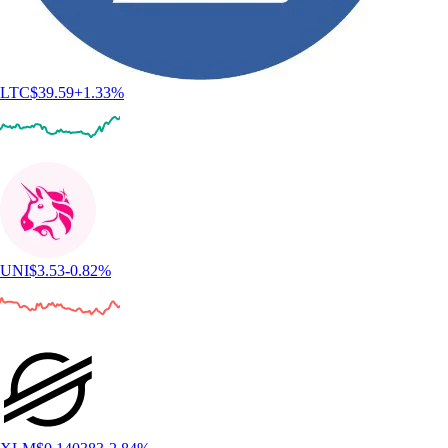
LTC
$
39.59
+
1.33
%
UNI
$
3.53
-0.82
%