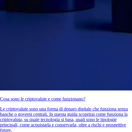
Cosa sono le criptovalute e come funzionano?
Le criptovalute sono una forma di denaro digitale che funziona senza
banche o governi centrali. In questa guida scoprirai come funziona la
criptovaluta, su quale tecnologia si basa, quali sono le tipologie
principali, come acquistarla e conservarla, oltre a rischi e prospettive
future.