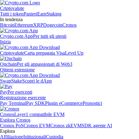
Criptovalute
Tutti i token
Panieri
Earn
Staking
In tendenza
Bitcoin
Ethereum
XRP
Dogecoin
Cronos
Crypto.com App
Per tutti gli utenti
Inizia
Criptovalute
Carta prepagata Visa
Level Up
Onchain
Per gli appassionati di Web3
Ottieni estensione
Swap
Stake
Scopri le dApp
Pay
Per esercenti
Registrazione esercente
Pay Terminal
Pay SDK
Plugin eCommerce
Pronostici
Cronos
Layer1 compatibile EVM
Esplora Cronos
Cronos PoS
Cronos EVM
Cronos zkEVM
SDK agente AI
Esplora
Affiliazione
Istituzionali
Custodia