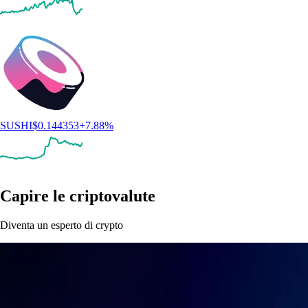
SUSHI
$
0.144353
+
7.88
%
Capire le criptovalute
Diventa un esperto di crypto