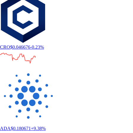
CRO
$
0.046676
-0.23
%
ADA
$
0.180671
+
9.38
%