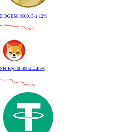
DOGE
$
0.060015
-1.12
%
SHIB
$
0.000004
-4.46
%