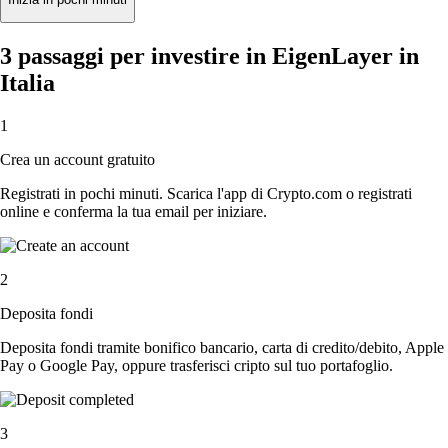
3 passaggi per investire in EigenLayer in
Italia
1
Crea un account gratuito
Registrati in pochi minuti. Scarica l'app di Crypto.com o registrati
online e conferma la tua email per iniziare.
2
Deposita fondi
Deposita fondi tramite bonifico bancario, carta di credito/debito, Apple
Pay o Google Pay, oppure trasferisci cripto sul tuo portafoglio.
3