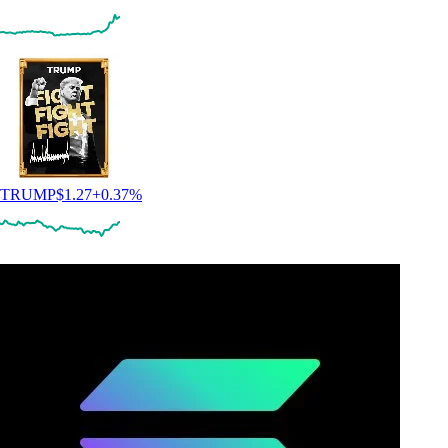
TRUMP
$
1.27
+
0.37
%