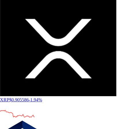
XRP
$
0.905586
-1.94
%