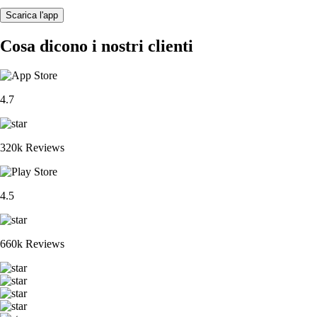
Scarica l'app
Cosa dicono i nostri clienti
4.7
320k Reviews
4.5
660k Reviews