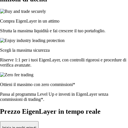
Compra EigenLayer in un attimo
Sfrutta la massima liquidità e fai crescere il tuo portafoglio.
Scegli la massima sicurezza
Riserve 1:1 per i tuoi EigenLayer, con controlli rigorosi e procedure di
verifica avanzate.
Ottieni il massimo con zero commissioni*
Passa al programma Level Up e investi in EigenLayer senza
commissioni di trading*.
Prezzo EigenLayer in tempo reale
Inizia in pochi minuti