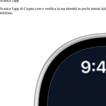
Scarica l'app
Scarica l'app di Crypto.com e verifica la tua identità in pochi minuti dal
telefono.