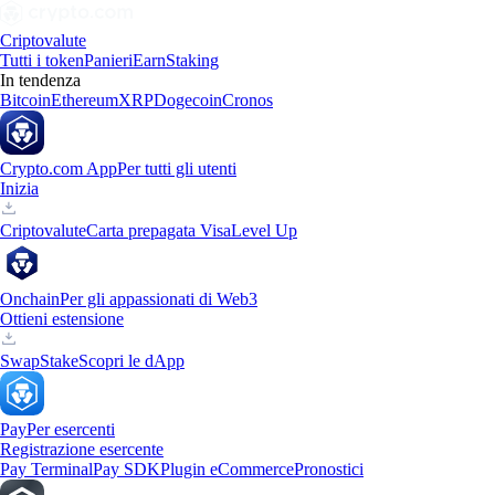
Criptovalute
Tutti i token
Panieri
Earn
Staking
In tendenza
Bitcoin
Ethereum
XRP
Dogecoin
Cronos
Crypto.com App
Per tutti gli utenti
Inizia
Criptovalute
Carta prepagata Visa
Level Up
Onchain
Per gli appassionati di Web3
Ottieni estensione
Swap
Stake
Scopri le dApp
Pay
Per esercenti
Registrazione esercente
Pay Terminal
Pay SDK
Plugin eCommerce
Pronostici