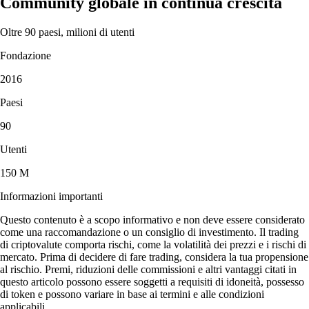
Community globale in continua crescita
Oltre 90 paesi, milioni di utenti
Fondazione
2016
Paesi
90
Utenti
150 M
Informazioni importanti
Questo contenuto è a scopo informativo e non deve essere considerato
come una raccomandazione o un consiglio di investimento. Il trading
di criptovalute comporta rischi, come la volatilità dei prezzi e i rischi di
mercato. Prima di decidere di fare trading, considera la tua propensione
al rischio. Premi, riduzioni delle commissioni e altri vantaggi citati in
questo articolo possono essere soggetti a requisiti di idoneità, possesso
di token e possono variare in base ai termini e alle condizioni
applicabili.