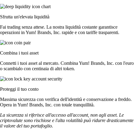
Sfrutta un'elevata liquidità
Fai trading senza attese. La nostra liquidità costante garantisce
operazioni in Yum! Brands, Inc. rapide e con tariffe trasparenti.
Combina i tuoi asset
Connetti i tuoi asset al mercato. Combina Yum! Brands, Inc. con l'euro
o scambialo con centinaia di altri token.
Proteggi il tuo conto
Massima sicurezza con verifica dell'identità e conservazione a freddo.
Opera in Yum! Brands, Inc. con totale tranquillità.
La sicurezza si riferisce all'accesso all'account, non agli asset. Le
criptovalute sono rischiose e l'alta volatilità può ridurre drasticamente
il valore del tuo portafoglio.