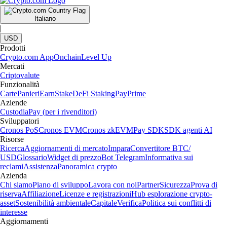
Italiano
|
USD
Prodotti
Crypto.com App
Onchain
Level Up
Mercati
Criptovalute
Funzionalità
Carte
Panieri
Earn
Stake
DeFi Staking
Pay
Prime
Aziende
Custodia
Pay (per i rivenditori)
Sviluppatori
Cronos PoS
Cronos EVM
Cronos zkEVM
Pay SDK
SDK agenti AI
Risorse
Ricerca
Aggiornamenti di mercato
Impara
Convertitore BTC/
USD
Glossario
Widget di prezzo
Bot Telegram
Informativa sui
reclami
Assistenza
Panoramica crypto
Azienda
Chi siamo
Piano di sviluppo
Lavora con noi
Partner
Sicurezza
Prova di
riserva
Affiliazione
Licenze e registrazioni
Hub esplorazione crypto-
asset
Sostenibilità ambientale
Capitale
Verifica
Politica sui conflitti di
interesse
Aggiornamenti