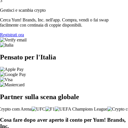
3
Gestisci e scambia crypto
Cerca Yum! Brands, Inc. nell'app. Compra, vendi o fai swap
facilmente con centinaia di coppie disponibili.
Registrati ora
Pensato per l'Italia
Partner sulla scena globale
Cosa fare dopo aver aperto il conto per Yum! Brands,
Inc.