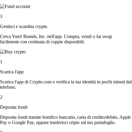
3
Gestisci e scambia crypto
Cerca Yum! Brands, Inc. nell'app. Compra, vendi o fai swap
facilmente con centinaia di coppie disponibili.
1
Scarica l'app
Scarica l'app di Crypto.com e verifica la tua identità in pochi minuti dal
telefono.
2
Deposita fondi
Deposita fondi tramite bonifico bancario, carta di credito/debito, Apple
Pay o Google Pay, oppure trasferisci cripto sul tuo portafoglio.