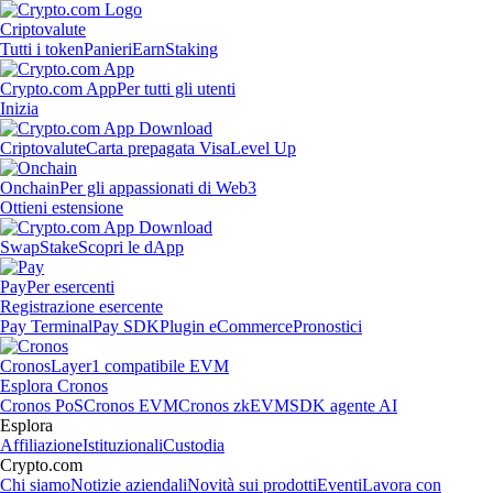
Criptovalute
Tutti i token
Panieri
Earn
Staking
Crypto.com App
Per tutti gli utenti
Inizia
Criptovalute
Carta prepagata Visa
Level Up
Onchain
Per gli appassionati di Web3
Ottieni estensione
Swap
Stake
Scopri le dApp
Pay
Per esercenti
Registrazione esercente
Pay Terminal
Pay SDK
Plugin eCommerce
Pronostici
Cronos
Layer1 compatibile EVM
Esplora Cronos
Cronos PoS
Cronos EVM
Cronos zkEVM
SDK agente AI
Esplora
Affiliazione
Istituzionali
Custodia
Crypto.com
Chi siamo
Notizie aziendali
Novità sui prodotti
Eventi
Lavora con