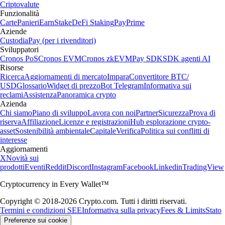
Criptovalute
Funzionalità
Carte
Panieri
Earn
Stake
DeFi Staking
Pay
Prime
Aziende
Custodia
Pay (per i rivenditori)
Sviluppatori
Cronos PoS
Cronos EVM
Cronos zkEVM
Pay SDK
SDK agenti AI
Risorse
Ricerca
Aggiornamenti di mercato
Impara
Convertitore BTC/
USD
Glossario
Widget di prezzo
Bot Telegram
Informativa sui
reclami
Assistenza
Panoramica crypto
Azienda
Chi siamo
Piano di sviluppo
Lavora con noi
Partner
Sicurezza
Prova di
riserva
Affiliazione
Licenze e registrazioni
Hub esplorazione crypto-
asset
Sostenibilità ambientale
Capitale
Verifica
Politica sui conflitti di
interesse
Aggiornamenti
X
Novità sui
prodotti
Eventi
Reddit
Discord
Instagram
Facebook
Linkedin
TradingView
Cryptocurrency in Every Wallet™
Copyright © 2018-2026 Crypto.com. Tutti i diritti riservati.
Termini e condizioni SEE
Informativa sulla privacy
Fees & Limits
Stato
Preferenze sui cookie