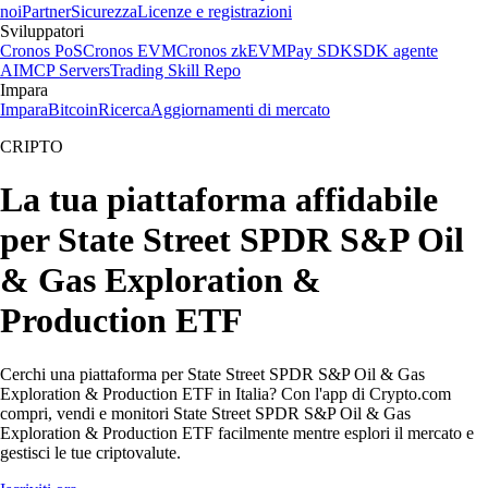
noi
Partner
Sicurezza
Licenze e registrazioni
Sviluppatori
Cronos PoS
Cronos EVM
Cronos zkEVM
Pay SDK
SDK agente
AI
MCP Servers
Trading Skill Repo
Impara
Impara
Bitcoin
Ricerca
Aggiornamenti di mercato
CRIPTO
La tua piattaforma affidabile
per State Street SPDR S&P Oil
& Gas Exploration &
Production ETF
Cerchi una piattaforma per State Street SPDR S&P Oil & Gas
Exploration & Production ETF in Italia? Con l'app di Crypto.com
compri, vendi e monitori State Street SPDR S&P Oil & Gas
Exploration & Production ETF facilmente mentre esplori il mercato e
gestisci le tue criptovalute.