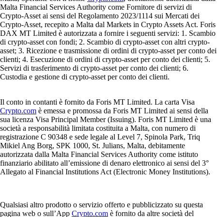
Malta Financial Services Authority come Fornitore di servizi di
Crypto-Asset ai sensi del Regolamento 2023/1114 sui Mercati dei
Crypto-Asset, recepito a Malta dal Markets in Crypto Assets Act. Foris
DAX MT Limited è autorizzata a fornire i seguenti servizi: 1. Scambio
di crypto-asset con fondi; 2. Scambio di crypto-asset con altri crypto-
asset; 3. Ricezione e trasmissione di ordini di crypto-asset per conto dei
clienti; 4. Esecuzione di ordini di crypto-asset per conto dei clienti; 5.
Servizi di trasferimento di crypto-asset per conto dei clienti; 6.
Custodia e gestione di crypto-asset per conto dei clienti.
Il conto in contanti è fornito da Foris MT Limited. La carta Visa
Crypto.com
è emessa e promossa da Foris MT Limited ai sensi della
sua licenza Visa Principal Member (Issuing). Foris MT Limited è una
società a responsabilità limitata costituita a Malta, con numero di
registrazione C 90348 e sede legale al Level 7, Spinola Park, Triq
Mikiel Ang Borg, SPK 1000, St. Julians, Malta, debitamente
autorizzata dalla Malta Financial Services Authority come istituto
finanziario abilitato all’emissione di denaro elettronico ai sensi del 3°
Allegato al Financial Institutions Act (Electronic Money Institutions).
Qualsiasi altro prodotto o servizio offerto e pubblicizzato su questa
pagina web o sull’App
Crypto.com
è fornito da altre società del