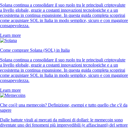
Solana continua a consolidare il suo ruolo tra le principali criptovalute
a livello globale, grazie a costanti innovazioni tecnologiche e a un
ecosistema in continua espansione. In questa guida completa scoprirai
come acquistare SOL in Italia in modo semplice, sicuro e con maggiore
consapevolezza.
Learn more
Come comprare Solana (SOL) in Italia
Solana continua a consolidare il suo ruolo tra le principali criptovalute
a livello globale, grazie a costanti innovazioni tecnologiche e a un
ecosistema in continua espansione. In questa guida completa scoprirai
come acquistare SOL in Italia in modo semplice, sicuro e con maggiore
consapevolezza.
Learn more
Che cos'è una memecoin? Definizione, esempi e tutto quello che c'è da
sapere
Dalle battute virali ai mercati da milioni di dollari: le memecoin sono
diventate uno dei fenomeni più imprevedibili (e affascinanti) del settore