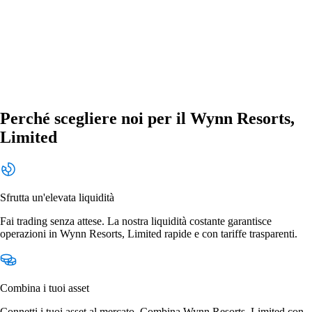
Perché scegliere noi per il Wynn Resorts,
Limited
Sfrutta un'elevata liquidità
Fai trading senza attese. La nostra liquidità costante garantisce
operazioni in Wynn Resorts, Limited rapide e con tariffe trasparenti.
Combina i tuoi asset
Connetti i tuoi asset al mercato. Combina Wynn Resorts, Limited con