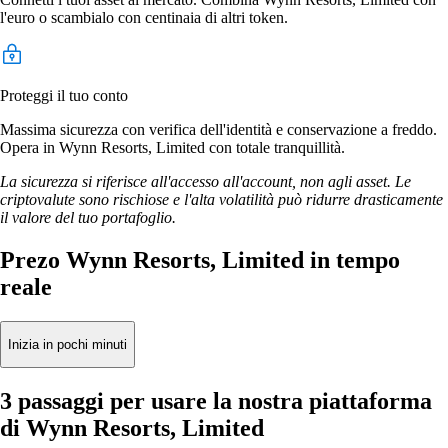
l'euro o scambialo con centinaia di altri token.
Proteggi il tuo conto
Massima sicurezza con verifica dell'identità e conservazione a freddo.
Opera in Wynn Resorts, Limited con totale tranquillità.
La sicurezza si riferisce all'accesso all'account, non agli asset. Le
criptovalute sono rischiose e l'alta volatilità può ridurre drasticamente
il valore del tuo portafoglio.
Prezo Wynn Resorts, Limited in tempo
reale
Inizia in pochi minuti
3 passaggi per usare la nostra piattaforma
di Wynn Resorts, Limited