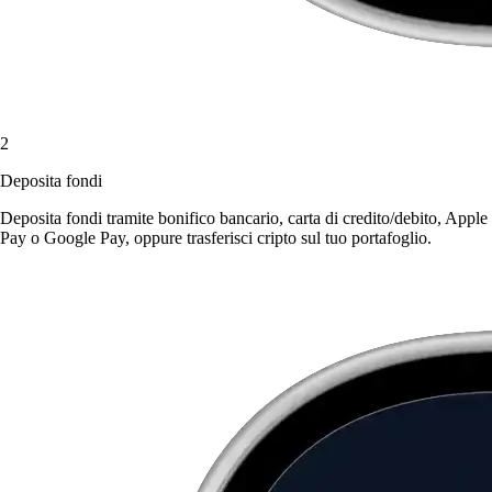
2
Deposita fondi
Deposita fondi tramite bonifico bancario, carta di credito/debito, Apple
Pay o Google Pay, oppure trasferisci cripto sul tuo portafoglio.