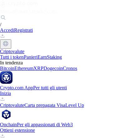
Mercati
Privati
Aziende
Scopri
/
Accedi
Registrati
Criptovalute
Tutti i token
Panieri
Earn
Staking
In tendenza
Bitcoin
Ethereum
XRP
Dogecoin
Cronos
Crypto.com App
Per tutti gli utenti
Inizia
Criptovalute
Carta prepagata Visa
Level Up
Onchain
Per gli appassionati di Web3
Ottieni estensione