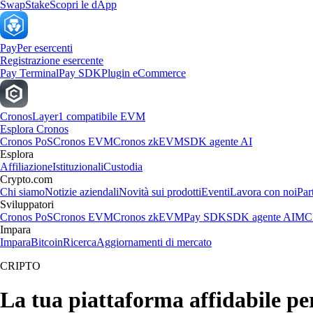
Swap
Stake
Scopri le dApp
Pay
Per esercenti
Registrazione esercente
Pay Terminal
Pay SDK
Plugin eCommerce
Cronos
Layer1 compatibile EVM
Esplora Cronos
Cronos PoS
Cronos EVM
Cronos zkEVM
SDK agente AI
Esplora
Affiliazione
Istituzionali
Custodia
Crypto.com
Chi siamo
Notizie aziendali
Novità sui prodotti
Eventi
Lavora con noi
Par
Sviluppatori
Cronos PoS
Cronos EVM
Cronos zkEVM
Pay SDK
SDK agente AI
MCP
Impara
Impara
Bitcoin
Ricerca
Aggiornamenti di mercato
CRIPTO
La tua piattaforma affidabile 