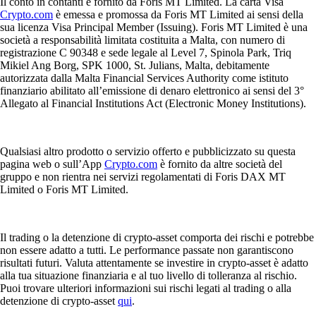
Il conto in contanti è fornito da Foris MT Limited. La carta Visa
Crypto.com
è emessa e promossa da Foris MT Limited ai sensi della
sua licenza Visa Principal Member (Issuing). Foris MT Limited è una
società a responsabilità limitata costituita a Malta, con numero di
registrazione C 90348 e sede legale al Level 7, Spinola Park, Triq
Mikiel Ang Borg, SPK 1000, St. Julians, Malta, debitamente
autorizzata dalla Malta Financial Services Authority come istituto
finanziario abilitato all’emissione di denaro elettronico ai sensi del 3°
Allegato al Financial Institutions Act (Electronic Money Institutions).
Qualsiasi altro prodotto o servizio offerto e pubblicizzato su questa
pagina web o sull’App
Crypto.com
è fornito da altre società del
gruppo e non rientra nei servizi regolamentati di Foris DAX MT
Limited o Foris MT Limited.
Il trading o la detenzione di crypto-asset comporta dei rischi e potrebbe
non essere adatto a tutti. Le performance passate non garantiscono
risultati futuri. Valuta attentamente se investire in crypto-asset è adatto
alla tua situazione finanziaria e al tuo livello di tolleranza al rischio.
Puoi trovare ulteriori informazioni sui rischi legati al trading o alla
detenzione di crypto-asset
qui
.