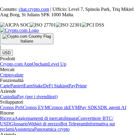
Contatto:
chat.crypto.com
| Ufficio: Level 7, Spinola Park, Triq Mikiel
Ang Borg, St Julians SPK 1000 Malta.
Italiano
|
USD
Prodotti
Crypto.com App
Onchain
Level Up
Mercati
Criptovalute
Funzionalità
Carte
Panieri
Earn
Stake
DeFi Staking
Pay
Prime
Aziende
Custodia
Pay (per i rivenditori)
Sviluppatori
Cronos PoS
Cronos EVM
Cronos zkEVM
Pay SDK
SDK agenti AI
Risorse
Ricerca
Aggiornamenti di mercato
Impara
Convertitore BTC/
USD
Glossario
Widget di prezzo
Bot Telegram
Informativa sui
reclami
Assistenza
Panoramica crypto
Azienda