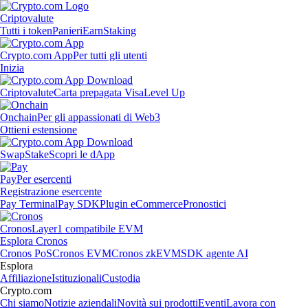
Criptovalute
Tutti i token
Panieri
Earn
Staking
Crypto.com App
Per tutti gli utenti
Inizia
Criptovalute
Carta prepagata Visa
Level Up
Onchain
Per gli appassionati di Web3
Ottieni estensione
Swap
Stake
Scopri le dApp
Pay
Per esercenti
Registrazione esercente
Pay Terminal
Pay SDK
Plugin eCommerce
Pronostici
Cronos
Layer1 compatibile EVM
Esplora Cronos
Cronos PoS
Cronos EVM
Cronos zkEVM
SDK agente AI
Esplora
Affiliazione
Istituzionali
Custodia
Crypto.com
Chi siamo
Notizie aziendali
Novità sui prodotti
Eventi
Lavora con