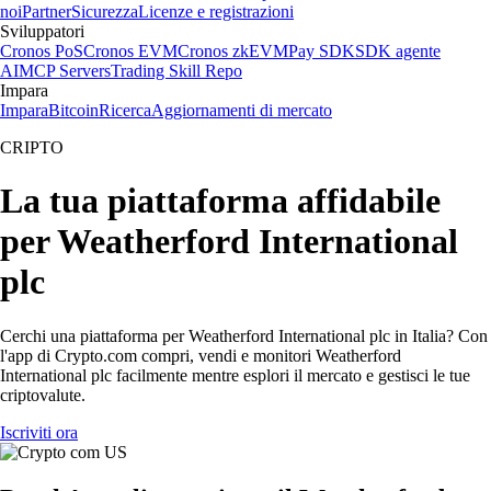
noi
Partner
Sicurezza
Licenze e registrazioni
Sviluppatori
Cronos PoS
Cronos EVM
Cronos zkEVM
Pay SDK
SDK agente
AI
MCP Servers
Trading Skill Repo
Impara
Impara
Bitcoin
Ricerca
Aggiornamenti di mercato
CRIPTO
La tua piattaforma affidabile
per Weatherford International
plc
Cerchi una piattaforma per Weatherford International plc in Italia? Con
l'app di Crypto.com compri, vendi e monitori Weatherford
International plc facilmente mentre esplori il mercato e gestisci le tue
criptovalute.
Iscriviti ora