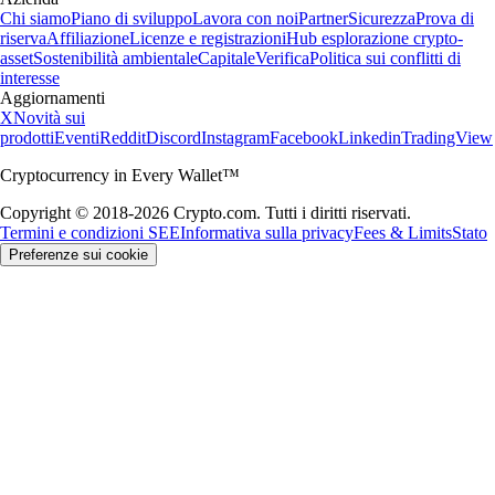
Chi siamo
Piano di sviluppo
Lavora con noi
Partner
Sicurezza
Prova di
riserva
Affiliazione
Licenze e registrazioni
Hub esplorazione crypto-
asset
Sostenibilità ambientale
Capitale
Verifica
Politica sui conflitti di
interesse
Aggiornamenti
X
Novità sui
prodotti
Eventi
Reddit
Discord
Instagram
Facebook
Linkedin
TradingView
Cryptocurrency in Every Wallet™
Copyright © 2018-2026 Crypto.com. Tutti i diritti riservati.
Termini e condizioni SEE
Informativa sulla privacy
Fees & Limits
Stato
Preferenze sui cookie