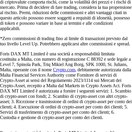
di criptovalute comporta rischi, come la volatilità dei prezzi e i rischi di
mercato. Prima di decidere di fare trading, considera la tua propensione
al rischio. Premi, riduzioni delle commissioni e altri vantaggi citati in
questo articolo possono essere soggetti a requisiti di idoneità, possesso
di token e possono variare in base ai termini e alle condizioni
applicabili.
*Zero commissioni di trading fino al limite di transazioni previsto dal
tuo livello Level Up. Potrebbero applicarsi altre commissioni e spread.
Foris DAX MT Limited è una società a responsabilità limitata
costituita a Malta, con numero di registrazione C 88392 e sede legale a
Level 7, Spinola Park, Triq Mikiel Ang Borg, SPK 1000, St. Julians,
Malta, operante con il nome
Crypto.com
, debitamente autorizzata dalla
Malta Financial Services Authority come Fornitore di servizi di
Crypto-Asset ai sensi del Regolamento 2023/1114 sui Mercati dei
Crypto-Asset, recepito a Malta dal Markets in Crypto Assets Act. Foris
DAX MT Limited è autorizzata a fornire i seguenti servizi: 1. Scambio
di crypto-asset con fondi; 2. Scambio di crypto-asset con altri crypto-
asset; 3. Ricezione e trasmissione di ordini di crypto-asset per conto dei
clienti; 4. Esecuzione di ordini di crypto-asset per conto dei clienti; 5.
Servizi di trasferimento di crypto-asset per conto dei clienti; 6.
Custodia e gestione di crypto-asset per conto dei clienti.