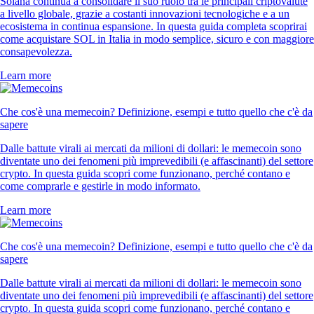
Solana continua a consolidare il suo ruolo tra le principali criptovalute
a livello globale, grazie a costanti innovazioni tecnologiche e a un
ecosistema in continua espansione. In questa guida completa scoprirai
come acquistare SOL in Italia in modo semplice, sicuro e con maggiore
consapevolezza.
Learn more
Che cos'è una memecoin? Definizione, esempi e tutto quello che c'è da
sapere
Dalle battute virali ai mercati da milioni di dollari: le memecoin sono
diventate uno dei fenomeni più imprevedibili (e affascinanti) del settore
crypto. In questa guida scopri come funzionano, perché contano e
come comprarle e gestirle in modo informato.
Learn more
Che cos'è una memecoin? Definizione, esempi e tutto quello che c'è da
sapere
Dalle battute virali ai mercati da milioni di dollari: le memecoin sono
diventate uno dei fenomeni più imprevedibili (e affascinanti) del settore
crypto. In questa guida scopri come funzionano, perché contano e