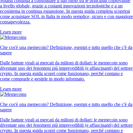
Solana continua a consolidare il suo ruolo tra le principali criptovalute
a livello globale, grazie a costanti innovazioni tecnologiche e a un
ecosistema in continua espansione. In questa guida completa scoprirai
come acquistare SOL in Italia in modo semplice, sicuro e con maggiore
consapevolezza.
Learn more
Che cos'è una memecoin? Definizione, esempi e tutto quello che c'è da
sapere
Dalle battute virali ai mercati da milioni di dollari: le memecoin sono
diventate uno dei fenomeni più imprevedibili (e affascinanti) del settore
crypto. In questa guida scopri come funzionano, perché contano e
come comprarle e gestirle in modo informato.
Learn more
Che cos'è una memecoin? Definizione, esempi e tutto quello che c'è da
sapere
Dalle battute virali ai mercati da milioni di dollari: le memecoin sono
diventate uno dei fenomeni più imprevedibili (e affascinanti) del settore
crypto. In questa guida scopri come funzionano, perché contano e