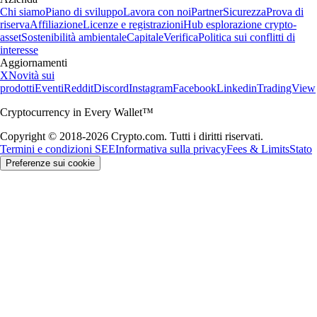
Chi siamo
Piano di sviluppo
Lavora con noi
Partner
Sicurezza
Prova di
riserva
Affiliazione
Licenze e registrazioni
Hub esplorazione crypto-
asset
Sostenibilità ambientale
Capitale
Verifica
Politica sui conflitti di
interesse
Aggiornamenti
X
Novità sui
prodotti
Eventi
Reddit
Discord
Instagram
Facebook
Linkedin
TradingView
Cryptocurrency in Every Wallet™
Copyright © 2018-2026 Crypto.com. Tutti i diritti riservati.
Termini e condizioni SEE
Informativa sulla privacy
Fees & Limits
Stato
Preferenze sui cookie