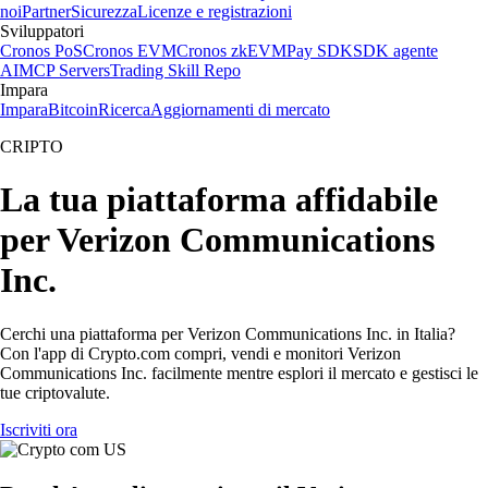
noi
Partner
Sicurezza
Licenze e registrazioni
Sviluppatori
Cronos PoS
Cronos EVM
Cronos zkEVM
Pay SDK
SDK agente
AI
MCP Servers
Trading Skill Repo
Impara
Impara
Bitcoin
Ricerca
Aggiornamenti di mercato
CRIPTO
La tua piattaforma affidabile
per Verizon Communications
Inc.
Cerchi una piattaforma per Verizon Communications Inc. in Italia?
Con l'app di Crypto.com compri, vendi e monitori Verizon
Communications Inc. facilmente mentre esplori il mercato e gestisci le
tue criptovalute.
Iscriviti ora