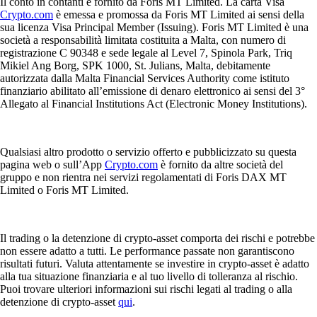
Il conto in contanti è fornito da Foris MT Limited. La carta Visa
Crypto.com
è emessa e promossa da Foris MT Limited ai sensi della
sua licenza Visa Principal Member (Issuing). Foris MT Limited è una
società a responsabilità limitata costituita a Malta, con numero di
registrazione C 90348 e sede legale al Level 7, Spinola Park, Triq
Mikiel Ang Borg, SPK 1000, St. Julians, Malta, debitamente
autorizzata dalla Malta Financial Services Authority come istituto
finanziario abilitato all’emissione di denaro elettronico ai sensi del 3°
Allegato al Financial Institutions Act (Electronic Money Institutions).
Qualsiasi altro prodotto o servizio offerto e pubblicizzato su questa
pagina web o sull’App
Crypto.com
è fornito da altre società del
gruppo e non rientra nei servizi regolamentati di Foris DAX MT
Limited o Foris MT Limited.
Il trading o la detenzione di crypto-asset comporta dei rischi e potrebbe
non essere adatto a tutti. Le performance passate non garantiscono
risultati futuri. Valuta attentamente se investire in crypto-asset è adatto
alla tua situazione finanziaria e al tuo livello di tolleranza al rischio.
Puoi trovare ulteriori informazioni sui rischi legati al trading o alla
detenzione di crypto-asset
qui
.