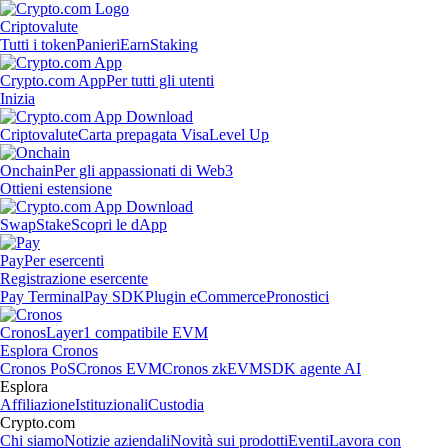
Criptovalute
Tutti i token
Panieri
Earn
Staking
Crypto.com App
Per tutti gli utenti
Inizia
Criptovalute
Carta prepagata Visa
Level Up
Onchain
Per gli appassionati di Web3
Ottieni estensione
Swap
Stake
Scopri le dApp
Pay
Per esercenti
Registrazione esercente
Pay Terminal
Pay SDK
Plugin eCommerce
Pronostici
Cronos
Layer1 compatibile EVM
Esplora Cronos
Cronos PoS
Cronos EVM
Cronos zkEVM
SDK agente AI
Esplora
Affiliazione
Istituzionali
Custodia
Crypto.com
Chi siamo
Notizie aziendali
Novità sui prodotti
Eventi
Lavora con