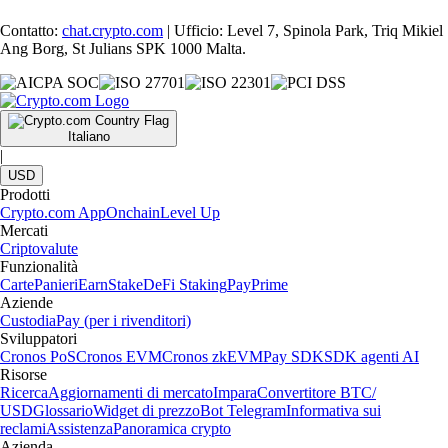
Contatto:
chat.crypto.com
| Ufficio: Level 7, Spinola Park, Triq Mikiel
Ang Borg, St Julians SPK 1000 Malta.
Italiano
|
USD
Prodotti
Crypto.com App
Onchain
Level Up
Mercati
Criptovalute
Funzionalità
Carte
Panieri
Earn
Stake
DeFi Staking
Pay
Prime
Aziende
Custodia
Pay (per i rivenditori)
Sviluppatori
Cronos PoS
Cronos EVM
Cronos zkEVM
Pay SDK
SDK agenti AI
Risorse
Ricerca
Aggiornamenti di mercato
Impara
Convertitore BTC/
USD
Glossario
Widget di prezzo
Bot Telegram
Informativa sui
reclami
Assistenza
Panoramica crypto
Azienda