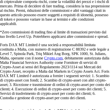
di criptovalute comporta rischi, come la volatilità dei prezzi e i rischi di
mercato. Prima di decidere di fare trading, considera la tua propensione
al rischio. Premi, riduzioni delle commissioni e altri vantaggi citati in
questo articolo possono essere soggetti a requisiti di idoneità, possesso
di token e possono variare in base ai termini e alle condizioni
applicabili.
*Zero commissioni di trading fino al limite di transazioni previsto dal
tuo livello Level Up. Potrebbero applicarsi altre commissioni e spread.
Foris DAX MT Limited è una società a responsabilità limitata
costituita a Malta, con numero di registrazione C 88392 e sede legale a
Level 7, Spinola Park, Triq Mikiel Ang Borg, SPK 1000, St. Julians,
Malta, operante con il nome
Crypto.com
, debitamente autorizzata dalla
Malta Financial Services Authority come Fornitore di servizi di
Crypto-Asset ai sensi del Regolamento 2023/1114 sui Mercati dei
Crypto-Asset, recepito a Malta dal Markets in Crypto Assets Act. Foris
DAX MT Limited è autorizzata a fornire i seguenti servizi: 1. Scambio
di crypto-asset con fondi; 2. Scambio di crypto-asset con altri crypto-
asset; 3. Ricezione e trasmissione di ordini di crypto-asset per conto dei
clienti; 4. Esecuzione di ordini di crypto-asset per conto dei clienti; 5.
Servizi di trasferimento di crypto-asset per conto dei clienti; 6.
Custodia e gestione di crypto-asset per conto dei clienti.