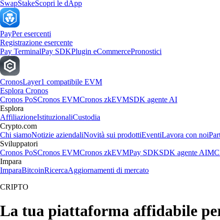
Swap
Stake
Scopri le dApp
Pay
Per esercenti
Registrazione esercente
Pay Terminal
Pay SDK
Plugin eCommerce
Pronostici
Cronos
Layer1 compatibile EVM
Esplora Cronos
Cronos PoS
Cronos EVM
Cronos zkEVM
SDK agente AI
Esplora
Affiliazione
Istituzionali
Custodia
Crypto.com
Chi siamo
Notizie aziendali
Novità sui prodotti
Eventi
Lavora con noi
Par
Sviluppatori
Cronos PoS
Cronos EVM
Cronos zkEVM
Pay SDK
SDK agente AI
MCP
Impara
Impara
Bitcoin
Ricerca
Aggiornamenti di mercato
CRIPTO
La tua piattaforma affidabile 