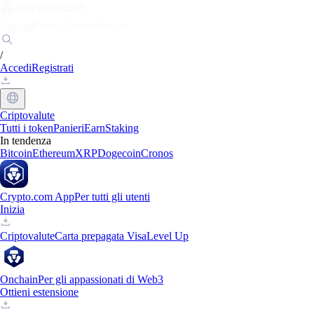
Mercati
Privati
Aziende
Scopri
/
Accedi
Registrati
Criptovalute
Tutti i token
Panieri
Earn
Staking
In tendenza
Bitcoin
Ethereum
XRP
Dogecoin
Cronos
Crypto.com App
Per tutti gli utenti
Inizia
Criptovalute
Carta prepagata Visa
Level Up
Onchain
Per gli appassionati di Web3
Ottieni estensione