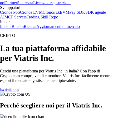
noi
Partner
Sicurezza
Licenze e registrazioni
Sviluppatori
Cronos PoS
Cronos EVM
Cronos zkEVM
Pay SDK
SDK agente
AI
MCP Servers
Trading Skill Repo
Impara
Impara
Bitcoin
Ricerca
Aggiornamenti di mercato
CRIPTO
La tua piattaforma affidabile
per Viatris Inc.
Cerchi una piattaforma per Viatris Inc. in Italia? Con l'app di
Crypto.com compri, vendi e monitori Viatris Inc. facilmente mentre
esplori il mercato e gestisci le tue criptovalute.
Iscriviti ora
Perché scegliere noi per il Viatris Inc.