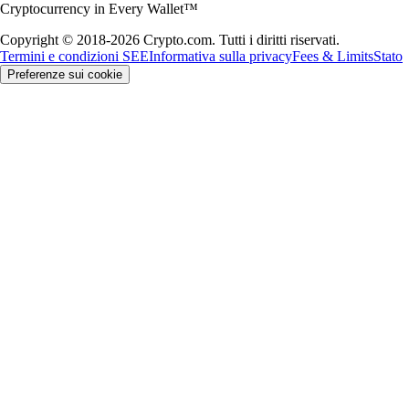
Cryptocurrency in Every Wallet™
Copyright © 2018-2026 Crypto.com. Tutti i diritti riservati.
Termini e condizioni SEE
Informativa sulla privacy
Fees & Limits
Stato
Preferenze sui cookie