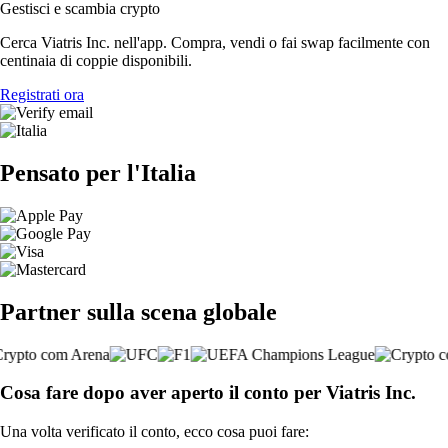
Gestisci e scambia crypto
Cerca Viatris Inc. nell'app. Compra, vendi o fai swap facilmente con
centinaia di coppie disponibili.
Registrati ora
Pensato per l'Italia
Partner sulla scena globale
Cosa fare dopo aver aperto il conto per Viatris Inc.
Una volta verificato il conto, ecco cosa puoi fare: