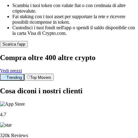
Scambia i tuoi token con valute fiat o con centinaia di altre
criptovalute.
Fai staking con i tuoi asset per supportare la rete e ricevere
possibili ricompense in token.
Custodisci i tuoi fondi nell'app o spendi il saldo disponibile con
la carta Visa di Crypto.com.
Scarica l'app
Compra oltre 400 altre crypto
Vedi prezzi
Trending
Top Movers
Cosa diconi i nostri clienti
4.7
320k Reviews