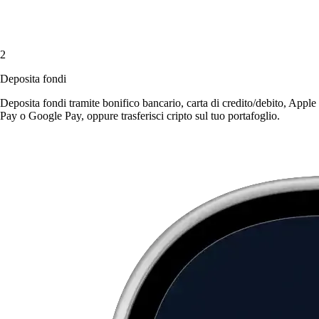
2
Deposita fondi
Deposita fondi tramite bonifico bancario, carta di credito/debito, Apple
Pay o Google Pay, oppure trasferisci cripto sul tuo portafoglio.