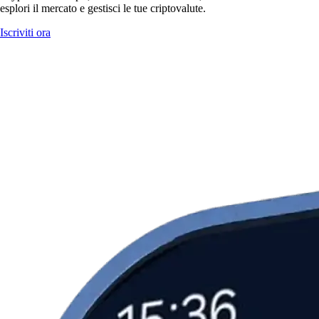
esplori il mercato e gestisci le tue criptovalute.
Iscriviti ora