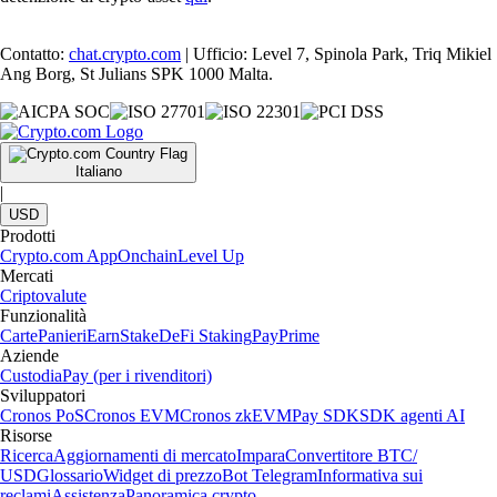
Contatto:
chat.crypto.com
| Ufficio: Level 7, Spinola Park, Triq Mikiel
Ang Borg, St Julians SPK 1000 Malta.
Italiano
|
USD
Prodotti
Crypto.com App
Onchain
Level Up
Mercati
Criptovalute
Funzionalità
Carte
Panieri
Earn
Stake
DeFi Staking
Pay
Prime
Aziende
Custodia
Pay (per i rivenditori)
Sviluppatori
Cronos PoS
Cronos EVM
Cronos zkEVM
Pay SDK
SDK agenti AI
Risorse
Ricerca
Aggiornamenti di mercato
Impara
Convertitore BTC/
USD
Glossario
Widget di prezzo
Bot Telegram
Informativa sui
reclami
Assistenza
Panoramica crypto