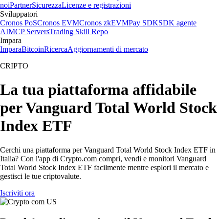
noi
Partner
Sicurezza
Licenze e registrazioni
Sviluppatori
Cronos PoS
Cronos EVM
Cronos zkEVM
Pay SDK
SDK agente
AI
MCP Servers
Trading Skill Repo
Impara
Impara
Bitcoin
Ricerca
Aggiornamenti di mercato
CRIPTO
La tua piattaforma affidabile
per Vanguard Total World Stock
Index ETF
Cerchi una piattaforma per Vanguard Total World Stock Index ETF in
Italia? Con l'app di Crypto.com compri, vendi e monitori Vanguard
Total World Stock Index ETF facilmente mentre esplori il mercato e
gestisci le tue criptovalute.
Iscriviti ora