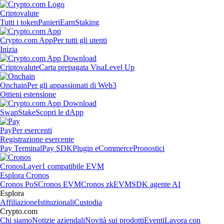
Criptovalute
Tutti i token
Panieri
Earn
Staking
Crypto.com App
Per tutti gli utenti
Inizia
Criptovalute
Carta prepagata Visa
Level Up
Onchain
Per gli appassionati di Web3
Ottieni estensione
Swap
Stake
Scopri le dApp
Pay
Per esercenti
Registrazione esercente
Pay Terminal
Pay SDK
Plugin eCommerce
Pronostici
Cronos
Layer1 compatibile EVM
Esplora Cronos
Cronos PoS
Cronos EVM
Cronos zkEVM
SDK agente AI
Esplora
Affiliazione
Istituzionali
Custodia
Crypto.com
Chi siamo
Notizie aziendali
Novità sui prodotti
Eventi
Lavora con