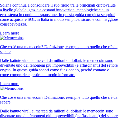
Solana continua a consolidare il suo ruolo tra le principali criptovalute
a livello globale, grazie a costanti innovazioni tecnologiche e a un
ecosistema in continua espansione. In questa guida completa scoprirai
come acquistare SOL in Italia in modo semplice, sicuro e con maggiore
consapevolezza.
Learn more
Che cos'è una memecoin? Definizione, esempi e tutto quello che c'è da
sapere
Dalle battute virali ai mercati da milioni di dollari: le memecoin sono
diventate uno dei fenomeni più imprevedibili (e affascinanti) del settore
crypto. In questa guida scopri come funzionano, perché contano e
come comprarle e gestirle in modo informato.
Learn more
Che cos'è una memecoin? Definizione, esempi e tutto quello che c'è da
sapere
Dalle battute virali ai mercati da milioni di dollari: le memecoin sono
diventate uno dei fenomeni più imprevedibili (e affascinanti) del settore