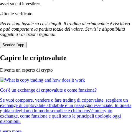
asset su cui investire».
-
Utente verificato
Recensioni basate su casi singoli. Il trading di criptovalute è rischioso
e può comportare la perdita totale del valore. Servizi e disponibilità
soggetti a variazioni regionali.
Scarica l'app
Capire le criptovalute
Diventa un esperto di crypto
Cos'è un exchange di criptovalute e come funziona?
Se vuoi comprare, vendere o fare trading di criptovalute, scegliere un
exchange di criptovalute affidabile è un passaggio essenziale. In questa
guida spieghiamo in modo semplice e chiaro cos’è un crypto
exchange, come funziona e quali sono le principali tipologie oggi
disponibili.
Learn more