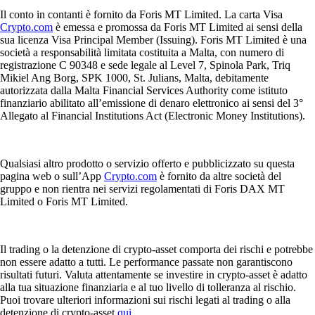
Il conto in contanti è fornito da Foris MT Limited. La carta Visa
Crypto.com
è emessa e promossa da Foris MT Limited ai sensi della
sua licenza Visa Principal Member (Issuing). Foris MT Limited è una
società a responsabilità limitata costituita a Malta, con numero di
registrazione C 90348 e sede legale al Level 7, Spinola Park, Triq
Mikiel Ang Borg, SPK 1000, St. Julians, Malta, debitamente
autorizzata dalla Malta Financial Services Authority come istituto
finanziario abilitato all’emissione di denaro elettronico ai sensi del 3°
Allegato al Financial Institutions Act (Electronic Money Institutions).
Qualsiasi altro prodotto o servizio offerto e pubblicizzato su questa
pagina web o sull’App
Crypto.com
è fornito da altre società del
gruppo e non rientra nei servizi regolamentati di Foris DAX MT
Limited o Foris MT Limited.
Il trading o la detenzione di crypto-asset comporta dei rischi e potrebbe
non essere adatto a tutti. Le performance passate non garantiscono
risultati futuri. Valuta attentamente se investire in crypto-asset è adatto
alla tua situazione finanziaria e al tuo livello di tolleranza al rischio.
Puoi trovare ulteriori informazioni sui rischi legati al trading o alla
detenzione di crypto-asset
qui
.