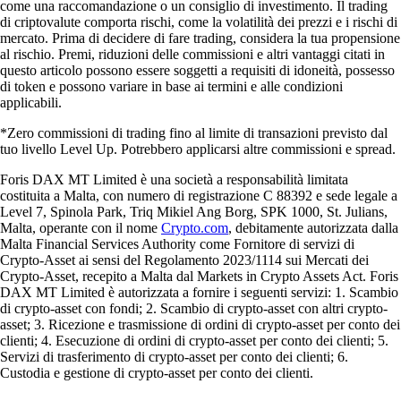
come una raccomandazione o un consiglio di investimento. Il trading
di criptovalute comporta rischi, come la volatilità dei prezzi e i rischi di
mercato. Prima di decidere di fare trading, considera la tua propensione
al rischio. Premi, riduzioni delle commissioni e altri vantaggi citati in
questo articolo possono essere soggetti a requisiti di idoneità, possesso
di token e possono variare in base ai termini e alle condizioni
applicabili.
*Zero commissioni di trading fino al limite di transazioni previsto dal
tuo livello Level Up. Potrebbero applicarsi altre commissioni e spread.
Foris DAX MT Limited è una società a responsabilità limitata
costituita a Malta, con numero di registrazione C 88392 e sede legale a
Level 7, Spinola Park, Triq Mikiel Ang Borg, SPK 1000, St. Julians,
Malta, operante con il nome
Crypto.com
, debitamente autorizzata dalla
Malta Financial Services Authority come Fornitore di servizi di
Crypto-Asset ai sensi del Regolamento 2023/1114 sui Mercati dei
Crypto-Asset, recepito a Malta dal Markets in Crypto Assets Act. Foris
DAX MT Limited è autorizzata a fornire i seguenti servizi: 1. Scambio
di crypto-asset con fondi; 2. Scambio di crypto-asset con altri crypto-
asset; 3. Ricezione e trasmissione di ordini di crypto-asset per conto dei
clienti; 4. Esecuzione di ordini di crypto-asset per conto dei clienti; 5.
Servizi di trasferimento di crypto-asset per conto dei clienti; 6.
Custodia e gestione di crypto-asset per conto dei clienti.