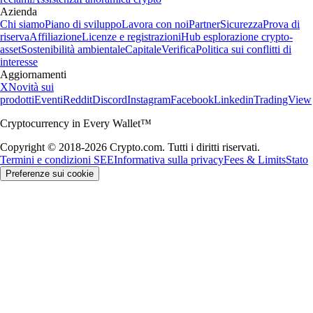
Azienda
Chi siamo
Piano di sviluppo
Lavora con noi
Partner
Sicurezza
Prova di
riserva
Affiliazione
Licenze e registrazioni
Hub esplorazione crypto-
asset
Sostenibilità ambientale
Capitale
Verifica
Politica sui conflitti di
interesse
Aggiornamenti
X
Novità sui
prodotti
Eventi
Reddit
Discord
Instagram
Facebook
Linkedin
TradingView
Cryptocurrency in Every Wallet™
Copyright © 2018-2026 Crypto.com. Tutti i diritti riservati.
Termini e condizioni SEE
Informativa sulla privacy
Fees & Limits
Stato
Preferenze sui cookie