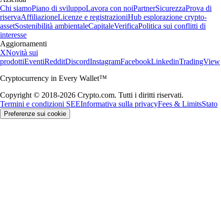
Chi siamo
Piano di sviluppo
Lavora con noi
Partner
Sicurezza
Prova di
riserva
Affiliazione
Licenze e registrazioni
Hub esplorazione crypto-
asset
Sostenibilità ambientale
Capitale
Verifica
Politica sui conflitti di
interesse
Aggiornamenti
X
Novità sui
prodotti
Eventi
Reddit
Discord
Instagram
Facebook
Linkedin
TradingView
Cryptocurrency in Every Wallet™
Copyright © 2018-2026 Crypto.com. Tutti i diritti riservati.
Termini e condizioni SEE
Informativa sulla privacy
Fees & Limits
Stato
Preferenze sui cookie