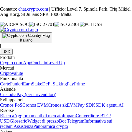
Contatto:
chat.crypto.com
| Ufficio: Level 7, Spinola Park, Triq Mikiel
Ang Borg, St Julians SPK 1000 Malta.
Italiano
|
USD
Prodotti
Crypto.com App
Onchain
Level Up
Mercati
Criptovalute
Funzionalità
Carte
Panieri
Earn
Stake
DeFi Staking
Pay
Prime
Aziende
Custodia
Pay (per i rivenditori)
Sviluppatori
Cronos PoS
Cronos EVM
Cronos zkEVM
Pay SDK
SDK agenti AI
Risorse
Ricerca
Aggiornamenti di mercato
Impara
Convertitore BTC/
USD
Glossario
Widget di prezzo
Bot Telegram
Informativa sui
reclami
Assistenza
Panoramica crypto
Azienda