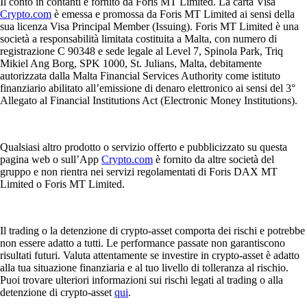
Il conto in contanti è fornito da Foris MT Limited. La carta Visa
Crypto.com
è emessa e promossa da Foris MT Limited ai sensi della
sua licenza Visa Principal Member (Issuing). Foris MT Limited è una
società a responsabilità limitata costituita a Malta, con numero di
registrazione C 90348 e sede legale al Level 7, Spinola Park, Triq
Mikiel Ang Borg, SPK 1000, St. Julians, Malta, debitamente
autorizzata dalla Malta Financial Services Authority come istituto
finanziario abilitato all’emissione di denaro elettronico ai sensi del 3°
Allegato al Financial Institutions Act (Electronic Money Institutions).
Qualsiasi altro prodotto o servizio offerto e pubblicizzato su questa
pagina web o sull’App
Crypto.com
è fornito da altre società del
gruppo e non rientra nei servizi regolamentati di Foris DAX MT
Limited o Foris MT Limited.
Il trading o la detenzione di crypto-asset comporta dei rischi e potrebbe
non essere adatto a tutti. Le performance passate non garantiscono
risultati futuri. Valuta attentamente se investire in crypto-asset è adatto
alla tua situazione finanziaria e al tuo livello di tolleranza al rischio.
Puoi trovare ulteriori informazioni sui rischi legati al trading o alla
detenzione di crypto-asset
qui
.