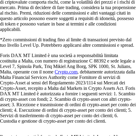
di criptovalute comporta rischi, come la volatilità dei prezzi e i rischi di
mercato. Prima di decidere di fare trading, considera la tua propensione
al rischio. Premi, riduzioni delle commissioni e altri vantaggi citati in
questo articolo possono essere soggetti a requisiti di idoneità, possesso
di token e possono variare in base ai termini e alle condizioni
applicabili.
*Zero commissioni di trading fino al limite di transazioni previsto dal
tuo livello Level Up. Potrebbero applicarsi altre commissioni e spread.
Foris DAX MT Limited è una società a responsabilità limitata
costituita a Malta, con numero di registrazione C 88392 e sede legale a
Level 7, Spinola Park, Triq Mikiel Ang Borg, SPK 1000, St. Julians,
Malta, operante con il nome
Crypto.com
, debitamente autorizzata dalla
Malta Financial Services Authority come Fornitore di servizi di
Crypto-Asset ai sensi del Regolamento 2023/1114 sui Mercati dei
Crypto-Asset, recepito a Malta dal Markets in Crypto Assets Act. Foris
DAX MT Limited è autorizzata a fornire i seguenti servizi: 1. Scambio
di crypto-asset con fondi; 2. Scambio di crypto-asset con altri crypto-
asset; 3. Ricezione e trasmissione di ordini di crypto-asset per conto dei
clienti; 4. Esecuzione di ordini di crypto-asset per conto dei clienti; 5.
Servizi di trasferimento di crypto-asset per conto dei clienti; 6.
Custodia e gestione di crypto-asset per conto dei clienti.