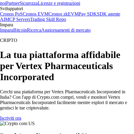
noi
Partner
Sicurezza
Licenze e registrazioni
Sviluppatori
Cronos PoS
Cronos EVM
Cronos zkEVM
Pay SDK
SDK agente
AI
MCP Servers
Trading Skill Repo
Impara
Impara
Bitcoin
Ricerca
Aggiornamenti di mercato
CRIPTO
La tua piattaforma affidabile
per Vertex Pharmaceuticals
Incorporated
Cerchi una piattaforma per Vertex Pharmaceuticals Incorporated in
Italia? Con l'app di Crypto.com compri, vendi e monitori Vertex
Pharmaceuticals Incorporated facilmente mentre esplori il mercato e
gestisci le tue criptovalute.
Iscriviti ora