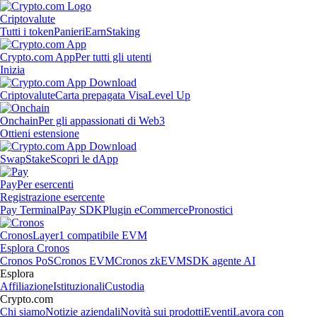
Criptovalute
Tutti i token
Panieri
Earn
Staking
Crypto.com App
Per tutti gli utenti
Inizia
Criptovalute
Carta prepagata Visa
Level Up
Onchain
Per gli appassionati di Web3
Ottieni estensione
Swap
Stake
Scopri le dApp
Pay
Per esercenti
Registrazione esercente
Pay Terminal
Pay SDK
Plugin eCommerce
Pronostici
Cronos
Layer1 compatibile EVM
Esplora Cronos
Cronos PoS
Cronos EVM
Cronos zkEVM
SDK agente AI
Esplora
Affiliazione
Istituzionali
Custodia
Crypto.com
Chi siamo
Notizie aziendali
Novità sui prodotti
Eventi
Lavora con