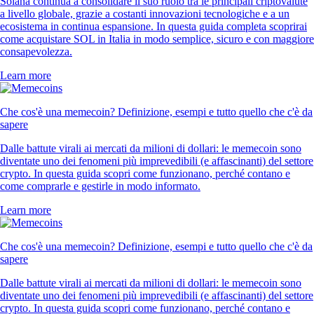
Solana continua a consolidare il suo ruolo tra le principali criptovalute
a livello globale, grazie a costanti innovazioni tecnologiche e a un
ecosistema in continua espansione. In questa guida completa scoprirai
come acquistare SOL in Italia in modo semplice, sicuro e con maggiore
consapevolezza.
Learn more
Che cos'è una memecoin? Definizione, esempi e tutto quello che c'è da
sapere
Dalle battute virali ai mercati da milioni di dollari: le memecoin sono
diventate uno dei fenomeni più imprevedibili (e affascinanti) del settore
crypto. In questa guida scopri come funzionano, perché contano e
come comprarle e gestirle in modo informato.
Learn more
Che cos'è una memecoin? Definizione, esempi e tutto quello che c'è da
sapere
Dalle battute virali ai mercati da milioni di dollari: le memecoin sono
diventate uno dei fenomeni più imprevedibili (e affascinanti) del settore
crypto. In questa guida scopri come funzionano, perché contano e