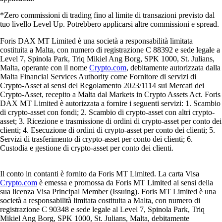
*Zero commissioni di trading fino al limite di transazioni previsto dal
tuo livello Level Up. Potrebbero applicarsi altre commissioni e spread.
Foris DAX MT Limited è una società a responsabilità limitata
costituita a Malta, con numero di registrazione C 88392 e sede legale a
Level 7, Spinola Park, Triq Mikiel Ang Borg, SPK 1000, St. Julians,
Malta, operante con il nome
Crypto.com
, debitamente autorizzata dalla
Malta Financial Services Authority come Fornitore di servizi di
Crypto-Asset ai sensi del Regolamento 2023/1114 sui Mercati dei
Crypto-Asset, recepito a Malta dal Markets in Crypto Assets Act. Foris
DAX MT Limited è autorizzata a fornire i seguenti servizi: 1. Scambio
di crypto-asset con fondi; 2. Scambio di crypto-asset con altri crypto-
asset; 3. Ricezione e trasmissione di ordini di crypto-asset per conto dei
clienti; 4. Esecuzione di ordini di crypto-asset per conto dei clienti; 5.
Servizi di trasferimento di crypto-asset per conto dei clienti; 6.
Custodia e gestione di crypto-asset per conto dei clienti.
Il conto in contanti è fornito da Foris MT Limited. La carta Visa
Crypto.com
è emessa e promossa da Foris MT Limited ai sensi della
sua licenza Visa Principal Member (Issuing). Foris MT Limited è una
società a responsabilità limitata costituita a Malta, con numero di
registrazione C 90348 e sede legale al Level 7, Spinola Park, Triq
Mikiel Ang Borg, SPK 1000, St. Julians, Malta, debitamente