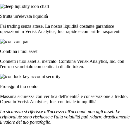
Sfrutta un'elevata liquidità
Fai trading senza attese. La nostra liquidità costante garantisce
operazioni in Verisk Analytics, Inc. rapide e con tariffe trasparenti.
Combina i tuoi asset
Connetti i tuoi asset al mercato. Combina Verisk Analytics, Inc. con
l'euro o scambialo con centinaia di altri token.
Proteggi il tuo conto
Massima sicurezza con verifica dell'identità e conservazione a freddo.
Opera in Verisk Analytics, Inc. con totale tranquillità.
La sicurezza si riferisce all'accesso all'account, non agli asset. Le
criptovalute sono rischiose e l'alta volatilità può ridurre drasticamente
il valore del tuo portafoglio.