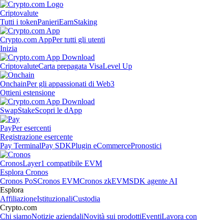
Criptovalute
Tutti i token
Panieri
Earn
Staking
Crypto.com App
Per tutti gli utenti
Inizia
Criptovalute
Carta prepagata Visa
Level Up
Onchain
Per gli appassionati di Web3
Ottieni estensione
Swap
Stake
Scopri le dApp
Pay
Per esercenti
Registrazione esercente
Pay Terminal
Pay SDK
Plugin eCommerce
Pronostici
Cronos
Layer1 compatibile EVM
Esplora Cronos
Cronos PoS
Cronos EVM
Cronos zkEVM
SDK agente AI
Esplora
Affiliazione
Istituzionali
Custodia
Crypto.com
Chi siamo
Notizie aziendali
Novità sui prodotti
Eventi
Lavora con