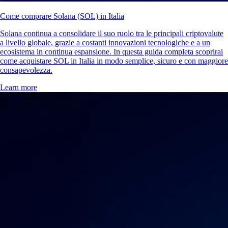
Come comprare Solana (SOL) in Italia
Solana continua a consolidare il suo ruolo tra le principali criptovalute
a livello globale, grazie a costanti innovazioni tecnologiche e a un
ecosistema in continua espansione. In questa guida completa scoprirai
come acquistare SOL in Italia in modo semplice, sicuro e con maggiore
consapevolezza.
Learn more