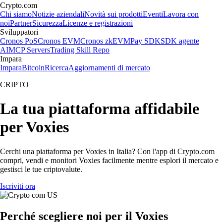
Crypto.com
Chi siamo
Notizie aziendali
Novità sui prodotti
Eventi
Lavora con
noi
Partner
Sicurezza
Licenze e registrazioni
Sviluppatori
Cronos PoS
Cronos EVM
Cronos zkEVM
Pay SDK
SDK agente
AI
MCP Servers
Trading Skill Repo
Impara
Impara
Bitcoin
Ricerca
Aggiornamenti di mercato
CRIPTO
La tua piattaforma affidabile
per Voxies
Cerchi una piattaforma per Voxies in Italia? Con l'app di Crypto.com
compri, vendi e monitori Voxies facilmente mentre esplori il mercato e
gestisci le tue criptovalute.
Iscriviti ora
Perché scegliere noi per il Voxies