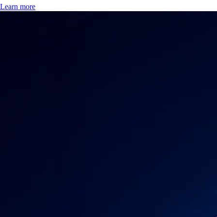
Learn more