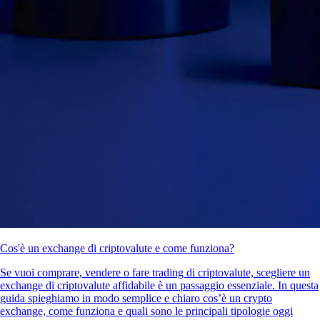
Cos'è un exchange di criptovalute e come funziona?
Se vuoi comprare, vendere o fare trading di criptovalute, scegliere un
exchange di criptovalute affidabile è un passaggio essenziale. In questa
guida spieghiamo in modo semplice e chiaro cos’è un crypto
exchange, come funziona e quali sono le principali tipologie oggi