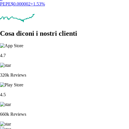
PEPE
$
0.000002
+
1.53
%
Cosa diconi i nostri clienti
4.7
320k Reviews
4.5
660k Reviews