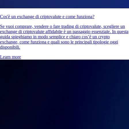
Cos'è un exchange di criptovalute e come funziona?
Se vuoi comprare, vendere o fare trading di criptovalute, scegliere un
exchange di criptovalute affidabile è un passaggio essenziale. In questa
guida spieghiamo in modo semplice e chiaro cos’è un crypto
exchange, come funziona e quali sono le principali tipologie oggi
disponibili.
Learn more