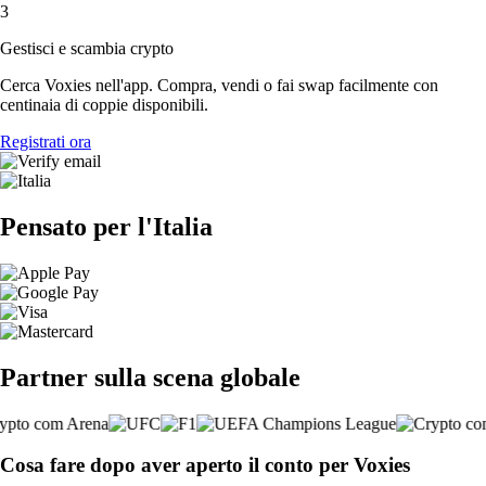
3
Gestisci e scambia crypto
Cerca Voxies nell'app. Compra, vendi o fai swap facilmente con
centinaia di coppie disponibili.
Registrati ora
Pensato per l'Italia
Partner sulla scena globale
Cosa fare dopo aver aperto il conto per Voxies