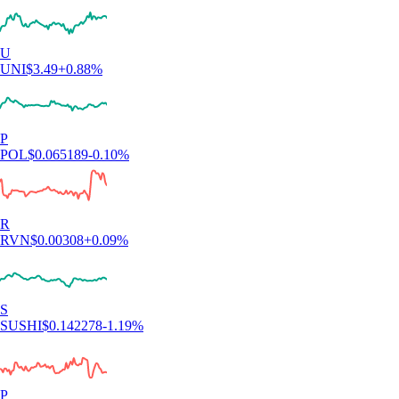
U
UNI
$
3.49
+
0.88
%
P
POL
$
0.065189
-0.10
%
R
RVN
$
0.00308
+
0.09
%
S
SUSHI
$
0.142278
-1.19
%
P