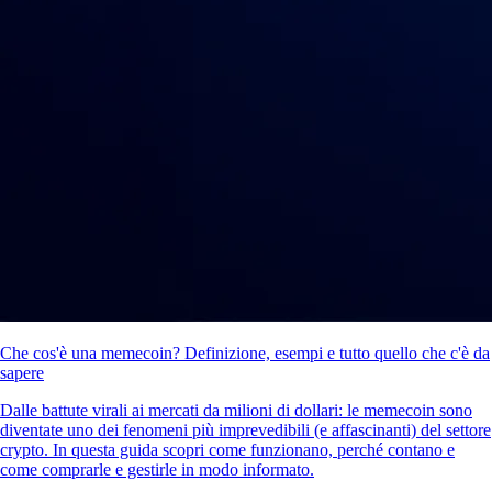
Che cos'è una memecoin? Definizione, esempi e tutto quello che c'è da
sapere
Dalle battute virali ai mercati da milioni di dollari: le memecoin sono
diventate uno dei fenomeni più imprevedibili (e affascinanti) del settore
crypto. In questa guida scopri come funzionano, perché contano e
come comprarle e gestirle in modo informato.