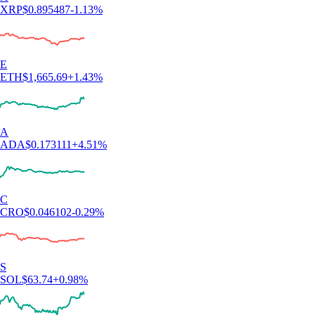
XRP
$
0.895487
-1.13
%
E
ETH
$
1,665.69
+
1.43
%
A
ADA
$
0.173111
+
4.51
%
C
CRO
$
0.046102
-0.29
%
S
SOL
$
63.74
+
0.98
%