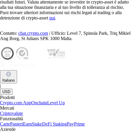
Che cos'è una memecoin? Definizione, esempi e tutto quello che c'è da
sapere
Dalle battute virali ai mercati da milioni di dollari: le memecoin sono
diventate uno dei fenomeni più imprevedibili (e affascinanti) del settore
crypto. In questa guida scopri come funzionano, perché contano e
come comprarle e gestirle in modo informato.
Learn more
Che cos'è una memecoin? Definizione, esempi e tutto quello che c'è da
sapere
Dalle battute virali ai mercati da milioni di dollari: le memecoin sono
diventate uno dei fenomeni più imprevedibili (e affascinanti) del settore
crypto. In questa guida scopri come funzionano, perché contano e
come comprarle e gestirle in modo informato.
Learn more
Scopri di più
Community globale in continua crescita