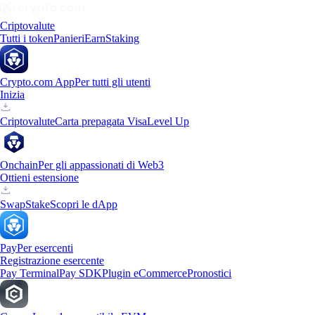
Criptovalute
Tutti i token
Panieri
Earn
Staking
Crypto.com App
Per tutti gli utenti
Inizia
Criptovalute
Carta prepagata Visa
Level Up
Onchain
Per gli appassionati di Web3
Ottieni estensione
Swap
Stake
Scopri le dApp
Pay
Per esercenti
Registrazione esercente
Pay Terminal
Pay SDK
Plugin eCommerce
Pronostici