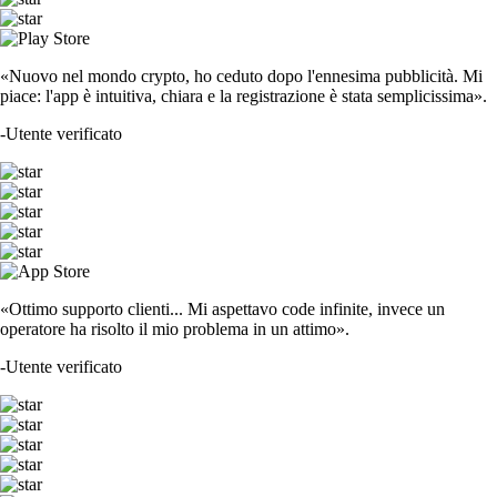
CRO
$
0.044481
-3.78
%
ADA
$
0.17364
+
0.39
%
SOL
$
63.87
+
1.56
%
DOGE
$
0.060458
+
0.95
%
SHIB
$
0.000004
-0.74
%