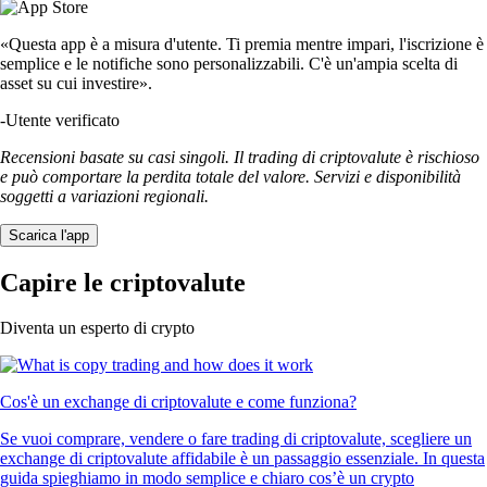
TRUMP
$
1.28
-0.69
%
USDT
$
0.864443
-0.19
%
LTC
$
39.37
-0.30
%
SUSHI
$
0.142692
+
0.02
%