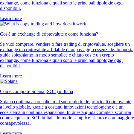
RVN
$
0.003069
-0.55
%
POL
$
0.064806
-0.46
%
UNI
$
3.45
-1.05
%
Cosa diconi i nostri clienti
4.7