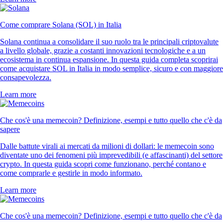
320k Reviews
4.5
660k Reviews
«Nuovo nel mondo crypto, ho ceduto dopo l'ennesima pubblicità. Mi
piace: l'app è intuitiva, chiara e la registrazione è stata semplicissima».
-
Utente verificato