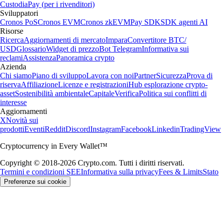
Oltre 90 paesi, milioni di utenti
Fondazione
2016
Paesi
90
Utenti
150 M
Informazioni importanti
Questo contenuto è a scopo informativo e non deve essere considerato
come una raccomandazione o un consiglio di investimento. Il trading
di criptovalute comporta rischi, come la volatilità dei prezzi e i rischi di
mercato. Prima di decidere di fare trading, considera la tua propensione
al rischio. Premi, riduzioni delle commissioni e altri vantaggi citati in
questo articolo possono essere soggetti a requisiti di idoneità, possesso
di token e possono variare in base ai termini e alle condizioni
applicabili.
*Zero commissioni di trading fino al limite di transazioni previsto dal