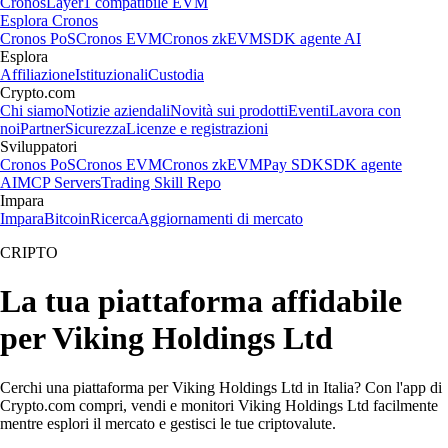
Cronos
Layer1 compatibile EVM
Esplora Cronos
Cronos PoS
Cronos EVM
Cronos zkEVM
SDK agente AI
Esplora
Affiliazione
Istituzionali
Custodia
Crypto.com
Chi siamo
Notizie aziendali
Novità sui prodotti
Eventi
Lavora con
noi
Partner
Sicurezza
Licenze e registrazioni
Sviluppatori
Cronos PoS
Cronos EVM
Cronos zkEVM
Pay SDK
SDK agente
AI
MCP Servers
Trading Skill Repo
Impara
Impara
Bitcoin
Ricerca
Aggiornamenti di mercato
CRIPTO
La tua piattaforma affidabile
per Viking Holdings Ltd
Cerchi una piattaforma per Viking Holdings Ltd in Italia? Con l'app di
Crypto.com compri, vendi e monitori Viking Holdings Ltd facilmente
mentre esplori il mercato e gestisci le tue criptovalute.