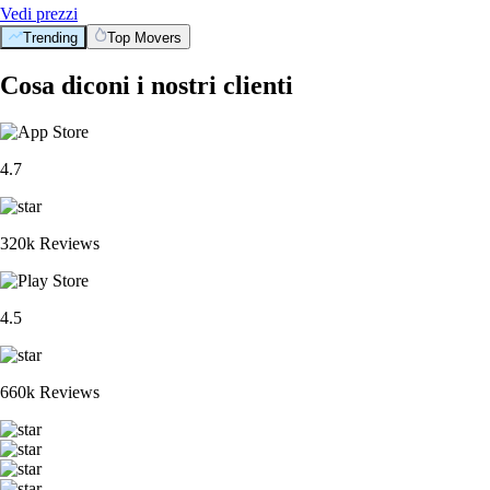
Vedi prezzi
Trending
Top Movers
BTC
$
56,111.07
+
0.68
%
PENGU
$
0.005273
+
1.54
%
XRP
$
0.890331
-0.76
%
ETH
$
1,654.65
+
0.51
%