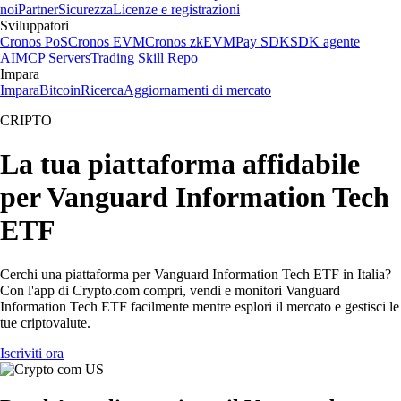
noi
Partner
Sicurezza
Licenze e registrazioni
Sviluppatori
Cronos PoS
Cronos EVM
Cronos zkEVM
Pay SDK
SDK agente
AI
MCP Servers
Trading Skill Repo
Impara
Impara
Bitcoin
Ricerca
Aggiornamenti di mercato
CRIPTO
La tua piattaforma affidabile
per Vanguard Information Tech
ETF
Cerchi una piattaforma per Vanguard Information Tech ETF in Italia?
Con l'app di Crypto.com compri, vendi e monitori Vanguard
Information Tech ETF facilmente mentre esplori il mercato e gestisci le
tue criptovalute.
Iscriviti ora