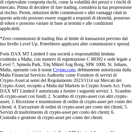
di criptovalute comporta rischi, come la volatilità dei prezzi e i rischi di
mercato. Prima di decidere di fare trading, considera la tua propensione
al rischio. Premi, riduzioni delle commissioni e altri vantaggi citati in
questo articolo possono essere soggetti a requisiti di idoneità, possesso
di token e possono variare in base ai termini e alle condizioni
applicabili.
*Zero commissioni di trading fino al limite di transazioni previsto dal
tuo livello Level Up. Potrebbero applicarsi altre commissioni e spread.
Foris DAX MT Limited è una società a responsabilità limitata
costituita a Malta, con numero di registrazione C 88392 e sede legale a
Level 7, Spinola Park, Triq Mikiel Ang Borg, SPK 1000, St. Julians,
Malta, operante con il nome
Crypto.com
, debitamente autorizzata dalla
Malta Financial Services Authority come Fornitore di servizi di
Crypto-Asset ai sensi del Regolamento 2023/1114 sui Mercati dei
Crypto-Asset, recepito a Malta dal Markets in Crypto Assets Act. Foris
DAX MT Limited è autorizzata a fornire i seguenti servizi: 1. Scambio
di crypto-asset con fondi; 2. Scambio di crypto-asset con altri crypto-
asset; 3. Ricezione e trasmissione di ordini di crypto-asset per conto dei
clienti; 4. Esecuzione di ordini di crypto-asset per conto dei clienti; 5.
Servizi di trasferimento di crypto-asset per conto dei clienti; 6.
Custodia e gestione di crypto-asset per conto dei clienti.