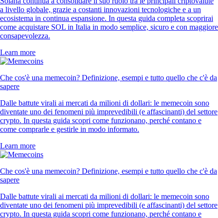
Solana continua a consolidare il suo ruolo tra le principali criptovalute
a livello globale, grazie a costanti innovazioni tecnologiche e a un
ecosistema in continua espansione. In questa guida completa scoprirai
come acquistare SOL in Italia in modo semplice, sicuro e con maggiore
consapevolezza.
Learn more
Che cos'è una memecoin? Definizione, esempi e tutto quello che c'è da
sapere
Dalle battute virali ai mercati da milioni di dollari: le memecoin sono
diventate uno dei fenomeni più imprevedibili (e affascinanti) del settore
crypto. In questa guida scopri come funzionano, perché contano e
come comprarle e gestirle in modo informato.
Learn more
Che cos'è una memecoin? Definizione, esempi e tutto quello che c'è da
sapere
Dalle battute virali ai mercati da milioni di dollari: le memecoin sono
diventate uno dei fenomeni più imprevedibili (e affascinanti) del settore
crypto. In questa guida scopri come funzionano, perché contano e