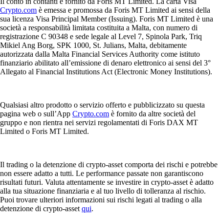
Il conto in contanti è fornito da Foris MT Limited. La carta Visa
Crypto.com
è emessa e promossa da Foris MT Limited ai sensi della
sua licenza Visa Principal Member (Issuing). Foris MT Limited è una
società a responsabilità limitata costituita a Malta, con numero di
registrazione C 90348 e sede legale al Level 7, Spinola Park, Triq
Mikiel Ang Borg, SPK 1000, St. Julians, Malta, debitamente
autorizzata dalla Malta Financial Services Authority come istituto
finanziario abilitato all’emissione di denaro elettronico ai sensi del 3°
Allegato al Financial Institutions Act (Electronic Money Institutions).
Qualsiasi altro prodotto o servizio offerto e pubblicizzato su questa
pagina web o sull’App
Crypto.com
è fornito da altre società del
gruppo e non rientra nei servizi regolamentati di Foris DAX MT
Limited o Foris MT Limited.
Il trading o la detenzione di crypto-asset comporta dei rischi e potrebbe
non essere adatto a tutti. Le performance passate non garantiscono
risultati futuri. Valuta attentamente se investire in crypto-asset è adatto
alla tua situazione finanziaria e al tuo livello di tolleranza al rischio.
Puoi trovare ulteriori informazioni sui rischi legati al trading o alla
detenzione di crypto-asset
qui
.