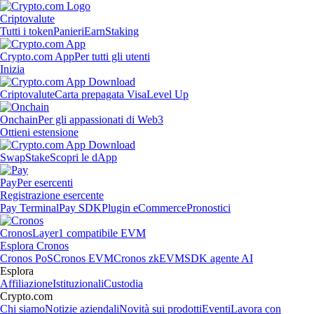
Criptovalute
Tutti i token
Panieri
Earn
Staking
Crypto.com App
Per tutti gli utenti
Inizia
Criptovalute
Carta prepagata Visa
Level Up
Onchain
Per gli appassionati di Web3
Ottieni estensione
Swap
Stake
Scopri le dApp
Pay
Per esercenti
Registrazione esercente
Pay Terminal
Pay SDK
Plugin eCommerce
Pronostici
Cronos
Layer1 compatibile EVM
Esplora Cronos
Cronos PoS
Cronos EVM
Cronos zkEVM
SDK agente AI
Esplora
Affiliazione
Istituzionali
Custodia
Crypto.com
Chi siamo
Notizie aziendali
Novità sui prodotti
Eventi
Lavora con