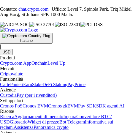
Contatto:
chat.crypto.com
| Ufficio: Level 7, Spinola Park, Triq Mikiel
Ang Borg, St Julians SPK 1000 Malta.
Italiano
|
USD
Prodotti
Crypto.com App
Onchain
Level Up
Mercati
Criptovalute
Funzionalità
Carte
Panieri
Earn
Stake
DeFi Staking
Pay
Prime
Aziende
Custodia
Pay (per i rivenditori)
Sviluppatori
Cronos PoS
Cronos EVM
Cronos zkEVM
Pay SDK
SDK agenti AI
Risorse
Ricerca
Aggiornamenti di mercato
Impara
Convertitore BTC/
USD
Glossario
Widget di prezzo
Bot Telegram
Informativa sui
reclami
Assistenza
Panoramica crypto
Azienda