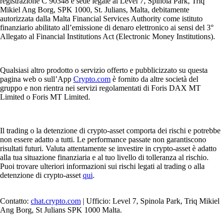
registrazione C 90348 e sede legale al Level 7, Spinola Park, Triq
Mikiel Ang Borg, SPK 1000, St. Julians, Malta, debitamente
autorizzata dalla Malta Financial Services Authority come istituto
finanziario abilitato all’emissione di denaro elettronico ai sensi del 3°
Allegato al Financial Institutions Act (Electronic Money Institutions).
Qualsiasi altro prodotto o servizio offerto e pubblicizzato su questa
pagina web o sull’App
Crypto.com
è fornito da altre società del
gruppo e non rientra nei servizi regolamentati di Foris DAX MT
Limited o Foris MT Limited.
Il trading o la detenzione di crypto-asset comporta dei rischi e potrebbe
non essere adatto a tutti. Le performance passate non garantiscono
risultati futuri. Valuta attentamente se investire in crypto-asset è adatto
alla tua situazione finanziaria e al tuo livello di tolleranza al rischio.
Puoi trovare ulteriori informazioni sui rischi legati al trading o alla
detenzione di crypto-asset
qui
.
Contatto:
chat.crypto.com
| Ufficio: Level 7, Spinola Park, Triq Mikiel
Ang Borg, St Julians SPK 1000 Malta.