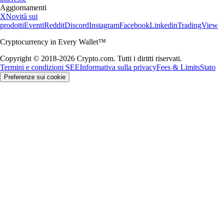
Aggiornamenti
X
Novità sui
prodotti
Eventi
Reddit
Discord
Instagram
Facebook
Linkedin
TradingView
Cryptocurrency in Every Wallet™
Copyright © 2018-2026 Crypto.com. Tutti i diritti riservati.
Termini e condizioni SEE
Informativa sulla privacy
Fees & Limits
Stato
Preferenze sui cookie