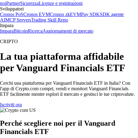
noi
Partner
Sicurezza
Licenze e registrazioni
Sviluppatori
Cronos PoS
Cronos EVM
Cronos zkEVM
Pay SDK
SDK agente
AI
MCP Servers
Trading Skill Repo
Impara
Impara
Bitcoin
Ricerca
Aggiornamenti di mercato
CRIPTO
La tua piattaforma affidabile
per Vanguard Financials ETF
Cerchi una piattaforma per Vanguard Financials ETF in Italia? Con
l'app di Crypto.com compri, vendi e monitori Vanguard Financials
ETF facilmente mentre esplori il mercato e gestisci le tue criptovalute.
Iscriviti ora
Perché scegliere noi per il Vanguard
Financials ETF