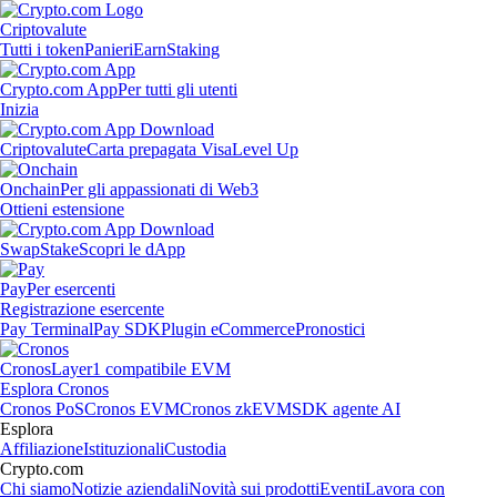
Criptovalute
Tutti i token
Panieri
Earn
Staking
Crypto.com App
Per tutti gli utenti
Inizia
Criptovalute
Carta prepagata Visa
Level Up
Onchain
Per gli appassionati di Web3
Ottieni estensione
Swap
Stake
Scopri le dApp
Pay
Per esercenti
Registrazione esercente
Pay Terminal
Pay SDK
Plugin eCommerce
Pronostici
Cronos
Layer1 compatibile EVM
Esplora Cronos
Cronos PoS
Cronos EVM
Cronos zkEVM
SDK agente AI
Esplora
Affiliazione
Istituzionali
Custodia
Crypto.com
Chi siamo
Notizie aziendali
Novità sui prodotti
Eventi
Lavora con